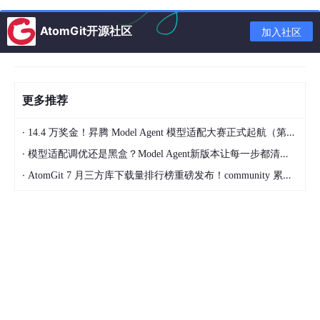
为什么SFT之后感觉LLM傻了?
AtomGit开源社区
加入社区
SFT 指令微调数据 如何构建?
领域模型Continue PreTrain 数据选
取？
更多推荐
领域数据训练后，通用能力往往会有所
·
14.4 万奖金！昇腾 Model Agent 模型适配大赛正式起航（第二季）
下降，如何缓解模型遗忘通用能力？
·
模型适配调优还是黑盒？Model Agent新版本让每一步都清晰可见
·
AtomGit 7 月三方库下载量排行榜重磅发布！community 累计破百万断层领跑，Chromium 组件全面霸榜
领域模型Continue PreTrain ，如何 让
模型在预训练过程中就学习到更多的知
识？
进行SFT操作的时候，基座模型选用C
hat还是Base?
领域模型微调 指令&数据输入格式 要
求？