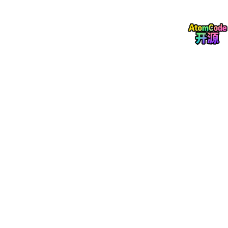
领域模型微调 领域评测集 构建？
领域模型词表扩增是不是有必要的？
如何训练自己的大模型？
训练中文大模型有啥经验？
指令微调的好处？
预训练和微调哪个阶段注入知识的？
想让模型学习某个领域或行业的知识，
是应该预训练还是应该微调？
多轮对话任务如何微调模型？