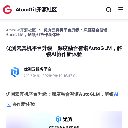
AtomGit开源社区
AtomGit开源社区
优测云真机平台升级：深度融合智谱
AutoGLM，解锁AI协作新体验
优测云真机平台升级：深度融合智谱AutoGLM，解
锁AI协作新体验
优测云服务平台
210人浏览 · 2026-06-10 16:47:04
优测云真机平台升级：深度融合智谱AutoGLM，解锁
AI
协作新体验