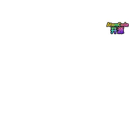
混合精度训练：使用FP16等低精度浮点数减少内存占用和加速训
练过程。
模型剪枝：移除不重要的权重，降低模型复杂度。
如何评估一个大模型的效果：
准确率/召回率：对于分类任务，可以使用准确率和召回率作为评
价指标。
BLEU分数：对于机器翻译或文本生成任务，可以使用BLEU分数来
评估生成文本的质量。
Perplexity：对于语言模型，使用困惑度作为评价指标。
如何处理不平衡的数据集：
过采样/欠采样：对于少数类样本进行过采样，或者对多数类样本
进行欠采样。
代价敏感学习：给不同的类别分配不同的权重，使模型更加关注少
数类样本。
合成样本：使用SMOTE等技术合成新的少数类样本。
五、面试注意事项
着装得体：虽然技术面试更注重能力，但专业的着装也会给面试官
留下好印象。
准备充分：提前熟悉可能问到的技术问题和行为问题。
积极沟通：在面试过程中保持积极主动的态度，有问题时及时提
问。
反馈跟进：面试结束后可以发送感谢邮件，并询问后续进展。