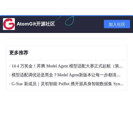
了解公司文化：提前对公司文化、产品或服务有所了解。
表达个人兴趣：说明自己的职业规划与公司的契合点。
你的优点是什么？：
具体事例：结合具体的经历来说明自己的优点。
AtomGit开源社区
加入社区
与岗位相关：强调这些优点是如何帮助自己完成工作的。
你的缺点是什么？：
真实反映：诚实地谈论自己的不足之处。
改进措施：说明自己正在采取哪些措施来改善。
描述一个团队合作的经历：
更多推荐
情境：简要描述当时的情境。
行动：采取了什么行动来解决问题。
·
结果：最终取得了什么样的成果。
14.4 万奖金！昇腾 Model Agent 模型适配大赛正式起航（第二季）
四、面试中可能遇到的问题
·
模型适配调优还是黑盒？Model Agent新版本让每一步都清晰可见
在面试过程中，可能会遇到一些具体的技术问题，以下是一些示例
·
及解答思路：
G-Star 新成员｜灵初智能 PsiBot 携开源具身智能数据集 SynData 入驻 AtomGit
解释Transformer模型的工作原理：
自注意力机制：说明如何通过自注意力机制捕捉序列中不同位置之
间的依赖关系。
编码器-解码器结构：解释编码器如何提取输入序列的信息，解码
器如何生成输出序列。
如何优化一个大模型的训练速度：
分布式训练：使用多GPU或多节点进行并行训练。