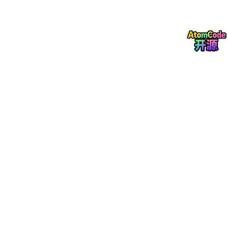
特点：完整的版本历史
远程仓库
存储位置：服务器（GitHub等）
作用：团队共享的仓库
特点：多人协作的基础
1.3 为什么需要这么多"层"？
你可能会问：直接把文件保存到仓库不就行了？为什么要搞这么复
杂？
答案是：为了灵活性和安全性。
暂存区的价值
：让你可以选择性地提交部分修改。比
如你改了3个文件，但只想提交其中2个，暂存区就能
做到。
本地仓库的价值
：所有操作都在本地完成，不依赖网
络。即使没有WiFi，你也可以正常commit、查看历