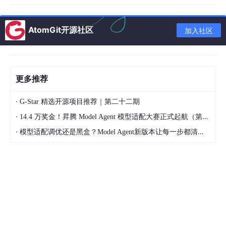
1.2 每个区域的作用
工作区
AtomGit开源社区
加入社区
存储位置：你的项目文件夹
作用：存放项目文件
特点：你直接编辑的地方
更多推荐
暂存区
·
G-Star 精选开源项目推荐｜第二十二期
·
14.4 万奖金！昇腾 Model Agent 模型适配大赛正式起航（第二季）
存储位置：
.git/index
文件
·
模型适配调优还是黑盒？Model Agent新版本让每一步都清晰可见
作用：准备下次提交的内容
特点：临时存放修改
本地仓库
存储位置：
.git/objects
目录
作用：存储所有历史记录