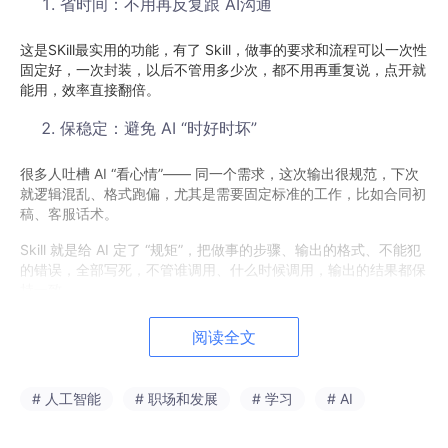
省时间：不用再反复跟 AI沟通
这是SKill最实用的功能，有了 Skill，做事的要求和流程可以一次性
固定好，一次封装，以后不管用多少次，都不用再重复说，点开就
能用，效率直接翻倍。
保稳定：避免 AI “时好时坏”
很多人吐槽 AI “看心情”—— 同一个需求，这次输出很规范，下次
就逻辑混乱、格式跑偏，尤其是需要固定标准的工作，比如合同初
稿、客服话术。
Skill 就是给 AI 定了 “规矩”，把做事的步骤、输出的格式、不能犯
的错误，全部写死，不管谁调用、什么时候调用，输出的结果都保
持一致。
存经验：把个人能力变成可分享的 “工具”
阅读全文
个人总结的高效工作方法、业务 SOP、优质话术逻辑，都能封装
为 Skill，变成团队可共享、可迭代、可沉淀的数字资产，解决人员
# 人工智能
# 职场和发展
# 学习
# AI
流动带来的经验流失问题。