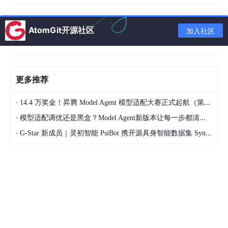
能落地：让 AI 从 “聊天工具” 变成 “干活工具”
单一 Prompt 只能完成简单生成、总结、改写，Skill 可串联多步处
AtomGit开源社区
加入社区
理逻辑，甚至对接外部工具，完成 “信息提取 — 分析处理 — 规范
输出 — 校验修正” 的完整任务闭环。比如 “提取文章核心观点→整
理成思维导图框架→生成短文案”，全程不用人工干预。
三、Skill、Prompt、MCP有什么区别
更多推荐
·
14.4 万奖金！昇腾 Model Agent 模型适配大赛正式起航（第二季）
·
模型适配调优还是黑盒？Model Agent新版本让每一步都清晰可见
·
G-Star 新成员｜灵初智能 PsiBot 携开源具身智能数据集 SynData 入驻 AtomGit