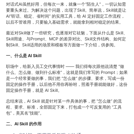
对话式AI虽然好用，但每次一来，就像一个“陌生人”，一切认知需
要重头来过。为解决这个问题，出现了Skill。简单说，Skill就是让
AI“听话、稳定、省时间” 的实用工具，给 AI 定好固定工作流程，
以后不管谁用，只要输入基础需求，就能拿到相对稳定的结果。
最近对Skill做了一些研究，也逐渐对它祛魅，下面从什么是 Skill、
Skill用途、与Prompt、MCP 的差异对比、Skill文件结构、如何定
制Skill、Skill适用的场景和模板等方面做一下介绍，供参阅。
一、什么是 AI Skill
职场中，给新入员工交代事情时 —— 我们得每次跟他说清楚 “做
什么、怎么做、做到什么标准”，这就是我们常写的 Prompt；如果
是一个经常要做的事，我们把 “怎么做” 的步骤、要求，写成一份
固定的操作手册，以后他不用你再吩咐，照着手册就能做好，这份
固定操作手册，就是 AI Skill。
总结来说，AI Skill 就是针对某一件具体的事，把 “怎么做” 的流
程、要求、标准，全部固定下来，打包成一个可反复用的 “工具
包”，美其名“技能”。
二、AI Skill 的作用