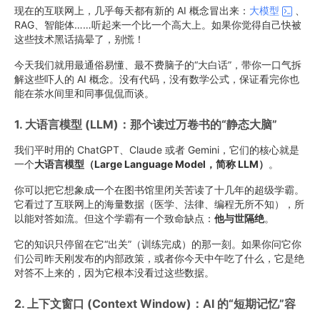
现在的互联网上，几乎每天都有新的 AI 概念冒出来：
大模型
、
RAG、智能体……听起来一个比一个高大上。如果你觉得自己快被
这些技术黑话搞晕了，别慌！
今天我们就用最通俗易懂、最不费脑子的“大白话”，带你一口气拆
解这些吓人的 AI 概念。没有代码，没有数学公式，保证看完你也
能在茶水间里和同事侃侃而谈。
1. 大语言模型 (LLM)：那个读过万卷书的“静态大脑”
我们平时用的 ChatGPT、Claude 或者 Gemini，它们的核心就是
一个
大语言模型（Large Language Model，简称 LLM）
。
你可以把它想象成一个在图书馆里闭关苦读了十几年的超级学霸。
它看过了互联网上的海量数据（医学、法律、编程无所不知），所
以能对答如流。但这个学霸有一个致命缺点：
他与世隔绝
。
它的知识只停留在它“出关”（训练完成）的那一刻。如果你问它你
们公司昨天刚发布的内部政策，或者你今天中午吃了什么，它是绝
对答不上来的，因为它根本没看过这些数据。
2. 上下文窗口 (Context Window)：AI 的“短期记忆”容