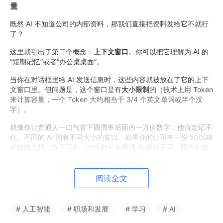
量
既然 AI 不知道公司的内部资料，那我们直接把资料发给它不就行
了？
这里就引出了第二个概念：
上下文窗口
。你可以把它理解为 AI 的
“短期记忆”或者“办公桌桌面”。
当你在对话框里给 AI 发送信息时，这些内容就被放在了它的上下
文窗口里。但问题是，这个窗口是有
大小限制
的（技术上用 Token
来计算容量，一个 Token 大约相当于 3/4 个英文单词或半个汉
字）。
就像你让普通人一口气背下圆周率后面的一万位数字，他肯定记不
住。不同的 AI 拥有不同大小的窗口。如果你的公司有一份 500GB
的超级文档，你不可能一次性把它全塞进 AI 的脑子里，因为它的
“桌面”放不下。
阅读全文
3. 词嵌入 (Embeddings)：不看字面，只看“灵魂”
既然桌面放不下，我们就得让 AI 学会在海量文档中精准找出我们
需要的那一小部分。这就要靠词嵌入（Embeddings）这门绝技
# 人工智能
# 职场和发展
# 学习
# AI
了。