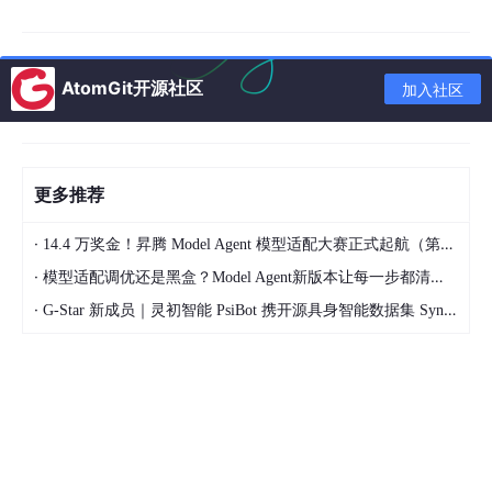
人类看文字，看的是字；但在 AI 眼里，文字是一堆杂乱无章的符
号。词嵌入技术，就是
把文字的“意义”变成一串数字
。
举个例子：“请假（Va
AtomGit开源社区
c
ation）”和“休假（Holiday）”在字面上
加入社区
完全不同，但它们的“灵魂”（语义）是一样的。经过词嵌入处理
后，这两个词在 AI 眼里的数字坐标会靠得非常近。这样一来，当
你在系统中搜索“我能穿牛仔裤上班吗？”时，即使文档里根本没有
“牛仔裤”这三个字，AI 也能凭借语义，精准把“员工着装规范”这一
更多推荐
条找出来给你。
4. RAG 与向量数据库：给 AI 安排一场“开卷考试”
·
14.4 万奖金！昇腾 Model Agent 模型适配大赛正式起航（第二季）
·
模型适配调优还是黑盒？Model Agent新版本让每一步都清晰可见
明白了上面两点，我们就能理解目前企业级 AI 最火的技术——RA
G（检索增强生成）了。
·
G-Star 新成员｜灵初智能 PsiBot 携开源具身智能数据集 SynData 入驻 AtomGit
RAG 的全称很长，但你只需要记住它的本质：
给 AI 发外挂小抄
。
假如你问 AI ：“我们公司外籍员工的远程办公政策是什么？” RAG
系统的运作流程是这样的：
先在公司的
向量数据库
（一个按“语义”分类存放资料的超级书
柜）里，精准检索出关于“远程办公”和“外籍员工”的那几段文