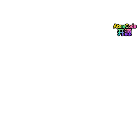
字。
把这几段文字当作“小抄”，连同你的问题一起塞进 AI 的上下
文窗口里。
AI 看着这份“小抄”，提炼总结，最后给你一个完美且准确的
回答。
5. 智能体 (AI Agents)：长出“手脚”的数字打工人
现在，AI 已经有了知识，也有了小抄，但它仍然是个只能坐在电
脑前跟你打字聊天的“军师”。如果我想让它帮我查一下物流状态，
或者给客户发封邮件怎么办？
这时候，就轮到智能体（Agent）登场了！
普通的 AI 只是一个会说话的大脑，而智能体则是
长了手脚的 AI
。
它不仅有大脑（大语言模型），还有自主思考的能力、记忆力，最
重要的是，
它拥有工具
。
比如，当客户问智能体：“我那个损坏的快递能退款吗？” 智能体会
自己思考：