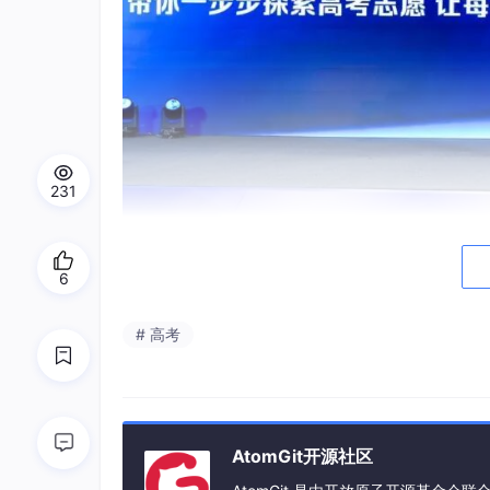
231
6
# 高考
AtomGit开源社区