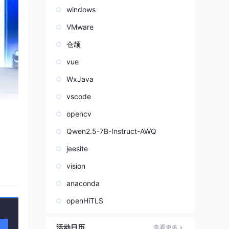
windows
VMware
仓颉
vue
WxJava
vscode
opencv
Qwen2.5-7B-Instruct-AWQ
jeesite
vision
anaconda
openHiTLS
活动日历
查看更多