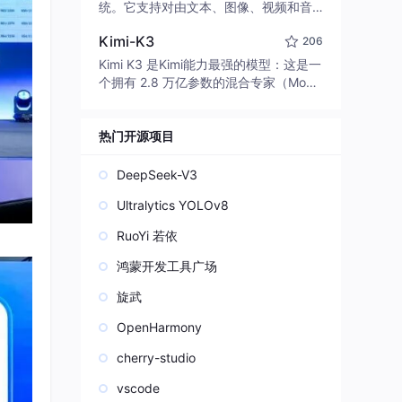
edit code, run commands, and verify
统。它支持对由文本、图像、视频和音
changes — autonomously. Built in Rus
频组成的多模态上下文进行统一理解，
t for speed. Get Started
Kimi-K3
206
并能生成分辨率高达 2K、时长可达 15
秒的带原生立体声音频的视频。得益于
Kimi K3 是Kimi能力最强的模型：这是一
面向任务泛化的系统设计，H3 在预训练
个拥有 2.8 万亿参数的混合专家（Mo
阶段就已具备广泛的多模态上下文理解
E）模型，具备原生视觉理解能力，并支
与生成能力，能够出色地执行复杂的多
持 100 万 token 的上下文窗口。
模态指令。
热门开源项目
DeepSeek-V3
Ultralytics YOLOv8
RuoYi 若依
鸿蒙开发工具广场
旋武
OpenHarmony
cherry-studio
vscode