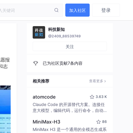
登录
加入社区
科技新知
@2409_88539749
关注
志愿报
已为社区贡献7条内容
和志
相关推荐
查看更多
atomcode
3.63 K
Claude Code 的开源替代方案。连接任
意大模型，编辑代码，运行命令，自动
验证 — 全自动执行。用 Rust 构建，极
MiniMax-H3
86
致性能。 ｜ An open-source alternativ
e to Claude Code. Connect any LLM,
MiniMax H3 是一个通用的全模态生成系