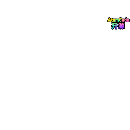
Continuous Batching 的思路
：不再等整批结束，而是在
token
级别
调度。某个请求一结束，新请求立刻补上它的槽位
效果肉眼可见——GPU 永远在干活，没有空闲槽位
第二板斧：PagedAttention（分页注意力）
即使 GPU 算力够用，还有第二个瓶颈：
显存
每个活跃请求都有自己的 KV Cache（键值缓存），随着生成 tok
en 不断增长。传统方案一上来就按最大长度预分配一整块连续内
存——比如给每个请求留 2048 个 slot
问题来了：
内部碎片
：请求只用了 200 个 token，剩下 1848 个
slot 白白浪费
外部碎片
：两个预分配块之间的空隙放不下新请求
过度预留
：还没用到的空间一直被锁着，别的请求用
不了