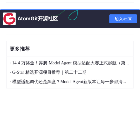
AtomGit开源社区
加入社区
为什么需要推理优化
LLM 推理有个致命问题：
每生成一个 token 都要做一次完整的前
向传播
，把整个模型权重从显存搬到计算单元
更多推荐
如果一次只服务一个请求，GPU 的 tensor cores 大部分时间都在
等数据搬运，计算利用率极低。打个比方，就像你开了一辆大卡
·
14.4 万奖金！昇腾 Model Agent 模型适配大赛正式起航（第二季）
车，每次只运一个快递包裹
·
G-Star 精选开源项目推荐｜第二十二期
解决方案很简单：
批处理
——把多个请求打包在一起处理。读一次
·
模型适配调优还是黑盒？Model Agent新版本让每一步都清晰可见
模型权重，给多个用户同时算。同样的内存开销，干的活儿多了好
几倍
第一板斧：Continuous Batching（连续批处理）
传统的
Static Batching
有个大问题：一批请求里，有人问"2+2等
于几"（5 个 token 就搞定），有人要一篇 2000 字小作文。短请
求早就算完了，但必须等那个最慢的请求结束，整批才能释放。G
PU 空转，浪费严重