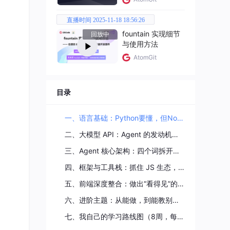
直播时间 2025-11-18 18:56:26
图。用
fountain 实现细节
回放中
与使用方法
AtomGit
目录
一、语言基础：Python要懂，但Node.js/TS 才是你的主场
二、大模型 API：Agent 的发动机，必须一脚油门到底
三、Agent 核心架构：四个词拆开揉碎，然后手写一个 ReAct
F 就
四、框架与工具栈：抓住 JS 生态，构建你的“武器库”
五、前端深度整合：做出“看得见”的 Agent
六、进阶主题：从能做，到能教别人做好
七、我自己的学习路线图（8周，每周一个脚印）