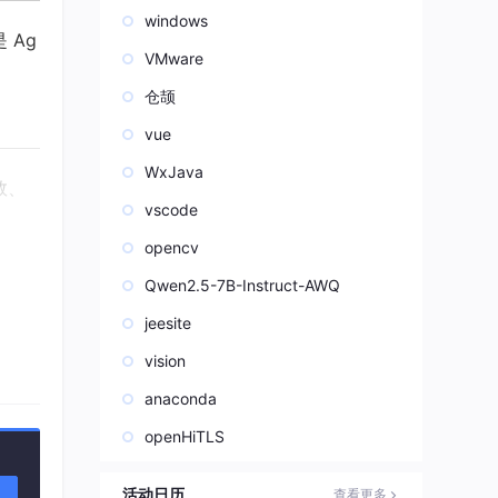
windows
 Ag
VMware
仓颉
vue
WxJava
数、
vscode
opencv
Qwen2.5-7B-Instruct-AWQ
jeesite
你做出
vision
anaconda
openHiTLS
活动日历
查看更多