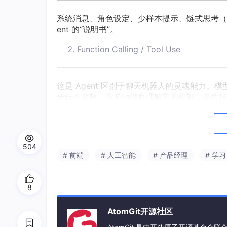
系统消息、角色设定、少样本提示、链式思考（Cha
ent 的“说明书”。
Function Calling / Tool Use
这是 Agent 区别于聊天机器人的灵魂能力。
传什么参数。你必须彻底理解它的机制、参数描
流式响应处理
504
SSE（Server-Sent Events）或 We
# 前端
# 人工智能
# 产品经理
# 学习
流畅对话体验的基础。
模型参数调节
8
AtomGit开源社区
temperature、top_p、max_tokens 对