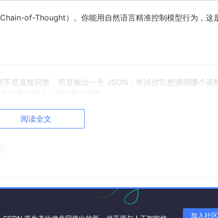
in-of-Thought）。你能用自然语言精准控制模型行为，这是
模型不是直接回答，而是输出一个 JSON，告诉你它想调用哪个函
述的最佳写法、错误重试策略。
阅读全文
bSocket，前端如何逐字渲染 AI 输出，并同时处理工具调用事件——这是
回答风格和 Agent 决策稳定性的影响。
加入社区