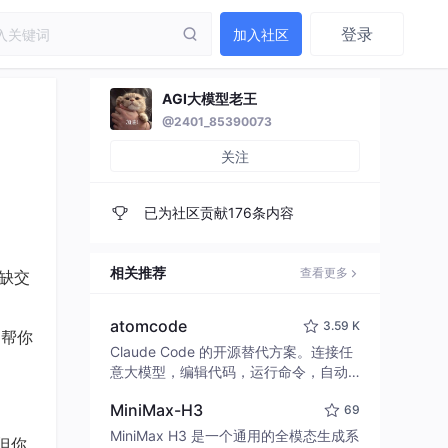
登录
加入社区
AGI大模型老王
@2401_85390073
关注
已为社区贡献176条内容
相关推荐
查看更多
不缺交
atomcode
3.59 K
，帮你
Claude Code 的开源替代方案。连接任
意大模型，编辑代码，运行命令，自动
验证 — 全自动执行。用 Rust 构建，极
MiniMax-H3
69
致性能。 ｜ An open-source alternativ
e to Claude Code. Connect any LLM,
MiniMax H3 是一个通用的全模态生成系
。但你