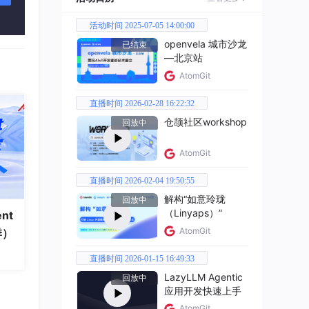
出。
活动时间 2025-07-05 14:00:00
openvela 城市沙龙
已结束
—北京站
AtomGit
直播时间 2026-02-28 16:22:32
仓颉社区workshop
回放中
AtomGit
直播时间 2026-02-04 19:50:55
解构“如意玲珑
计算器
回放中
（Linyaps）”
nt
AtomGit
季）
直播时间 2026-01-15 16:49:33
LazyLLM Agentic
回放中
应用开发快速上手
AtomGit