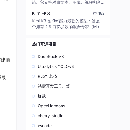
edit code, run commands, and verify
统。它支持对由文本、图像、视频和音
changes — autonomously. Built in Rus
频组成的多模态上下文进行统一理解，
t for speed. Get Started
Kimi-K3
182
并能生成分辨率高达 2K、时长可达 15
秒的带原生立体声音频的视频。得益于
Kimi K3 是Kimi能力最强的模型：这是一
面向任务泛化的系统设计，H3 在预训练
个拥有 2.8 万亿参数的混合专家（Mo
阶段就已具备广泛的多模态上下文理解
E）模型，具备原生视觉理解能力，并支
与生成能力，能够出色地执行复杂的多
持 100 万 token 的上下文窗口。
模态指令。
热门开源项目
DeepSeek-V3
 搭建前
Ultralytics YOLOv8
RuoYi 若依
率最
鸿蒙开发工具广场
旋武
OpenHarmony
cherry-studio
vscode