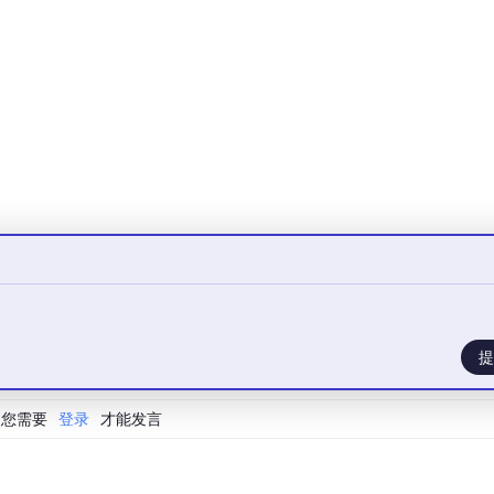
RAG、发布 API。
的 Agent
kdown 渲染，消息状态管理
、Action、Observation 做成可折叠的日志卡片，用户可以逐条
出工具调用链路，当前步骤高亮，让抽象逻辑一目了然
、查看历史会话，典型的中台能力
别人做好
I实现角色分工与通信
迹评估，怎样量化“好用”
提
、输出校验
ama）+ vLLM，实现数据不出域
您需要
登录
才能发言
，每周一个脚印）