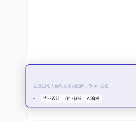
Dify、Coze、Flowise：拖拽搭 Agent、配置 
五、前端深度整合：做出“看得见”
对话界面：支持流式、多轮、分支展示，Mar
调试面板：把 Agent 每一步的 Thought
工作流可视化：用 React Flow 画
管理后台
：配置 Prompt、管理工具
六、进阶主题：从能做，到能教
多Agent协作：用LangGraph或CrewA
Agent评估：准确率、工具调用正确率、轨
毕业设计
作业解答
AI编程
所有评论(0)
安全与护栏：注入攻击防范、敏感信息过滤
私有化部署：用开源模型（
Qwen
、Ll
七、我自己的学习路线图（8周