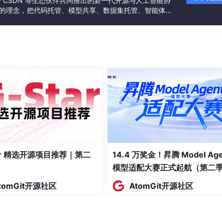
联合 CSDN 等生态伙伴共同推出的新一代开源与人工智能协
”的理念，把代码托管、模型共享、数据集托管、智能体开
I（如天气查询）并返回格式化结果的命令行对话脚本，支持流式输
发者提供从开发、训练到部署的一站式体验。
拆开揉碎，然后手写一个 ReAct
个模块吃透：
eAct、Plan-and-Execute）
存）、长期记忆（向量数据库持久化）
成工具，用清晰的描述让模型学会何时调用
反思调整 → 进入下一轮循环
几十行代码写出“思考 → 行动 → 观察”的循环，哪怕工具只是一个
tar 精选开源项目推荐｜第二
14.4 万奖金！昇腾 Model Age
 框架的源码都会一目了然。
模型适配大赛正式起航（第二
态，构建你的“武器库”
tomGit开源社区
AtomGit开源社区