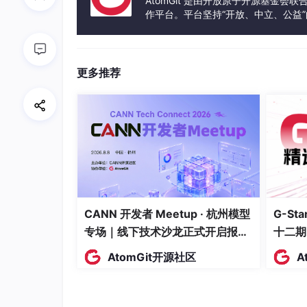
AtomGit 是由开放原子开源基金会
作平台。平台坚持“开放、中立、公益
📌 产出标准：独立写出一个能调用外部 AP
发体验和算力服务整合在一起，为开
三、Agent 核心架构：四个词
更多推荐
不看论文也能彻底明白 Agent，关键是把这四
规划 Planning：任务分解、步骤排序（常见的 R
记忆 Memory：短期记忆（对话历史缓
工具使用 Tool Use：将外部能力封装
行动 Action：执行工具 → 观察结果 → 
强烈建议你手动实现一个 ReAct Agent，用
CANN 开发者 Meetup · 杭州模型
G-S
或搜索模拟器。这一关过了，你看任何 Agent
专场｜线下技术沙龙正式开启报
十二期
四、框架与工具栈：抓住 JS 生
名！
AtomGit开源社区
A
以前端背景，我推荐这样选型：
Agent 框架