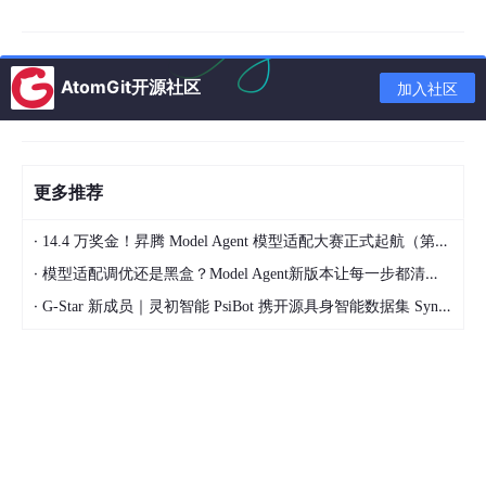
cat 或 dog 两个类别之一。和后面的医学影像分割不同，它不需
要模型指出猫狗的位置，也不需要对每个像素分类，只需要判断整
张图属于哪个类别。
AtomGit开源社区
加入社区
这个任务简单，但它刚好适合用来理解深度学习视觉任务的基本闭
环：图片怎么变成 tensor，模型怎么输出类别分数，loss 怎么衡
量预测错误，反向传播怎么更新参数，最后怎么用测试集评估模型
是否真的能泛化。
更多推荐
一开始我对这个任务的理解其实比较简单，就是“把图像丢进去，
模型输出猫狗分类”。真正开始自己写代码、调试和训练之后，才
·
14.4 万奖金！昇腾 Model Agent 模型适配大赛正式起航（第二季）
会被一些很具体的问题卡住：为什么图片必须统一尺寸，为什么训
练集和测试集不能混着用，为什么模型最后输出的是 logits 而不是
·
模型适配调优还是黑盒？Model Agent新版本让每一步都清晰可见
直接给一个概率，为什么训练和验证还要切换不同模式。很多概念
·
G-Star 新成员｜灵初智能 PsiBot 携开源具身智能数据集 SynData 入驻 AtomGit
看书的时候觉得懂了，但只有自己把整个流程跑一遍，才会真正知
道这些设计在代码里是怎么工作的。
3. 数据集与预处理
这个项目使用的是 Kaggle Dogs vs Cats 数据集。数据本身是猫
狗图片，任务相对清晰，类别也比较均衡，所以 accuracy 可以比
较直观地反映分类效果。