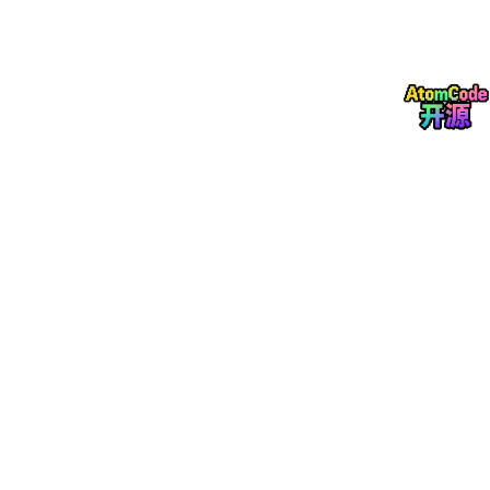
图 2：DogsVsCats 数据集中的部分样本
在预处理上，我把图片统一 resize 到 224×224。这个操作一开始
看起来像是简单地把图片尺寸变统一，但后来复盘时我才真正理解
它的必要性。原始图片大小不同，如果不统一尺寸，首先就没法在
PyTorch 里打包成一个 batch。一个 batch 通常是
[B, C, H, W]