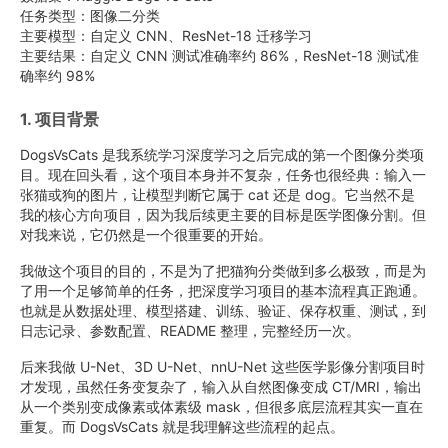
任务类型：图像二分类
主要模型：自定义 CNN、ResNet-18 迁移学习
主要结果：自定义 CNN 测试准确率约 86%，ResNet-18 测试准
确率约 98%
1. 项目背景
DogsVsCats 是我系统学习深度学习之后完成的第一个图像分类项
目。现在回头看，这个项目本身并不复杂，任务也很经典：输入一
张猫或狗的图片，让模型判断它属于 cat 还是 dog。它当然不是
我的核心方向项目，因为我后续更主要的目标是医学图像分割。但
对我来说，它仍然是一个很重要的开始。
我做这个项目的目的，不是为了把猫狗分类做到多么极致，而是为
了用一个足够简单的任务，把深度学习项目的基本流程真正跑通。
也就是从数据处理、模型搭建、训练、验证、保存权重、测试，到
日志记录、参数配置、README 整理，完整经历一次。
后来我做 U-Net、3D U-Net、nnU-Net 这些医学影像分割项目时
才发现，虽然任务变复杂了，输入从自然图像变成 CT/MRI，输出
从一个类别变成像素或体素级 mask，但很多底层流程其实一直在
重复。而 DogsVsCats 就是我理解这些流程的起点。