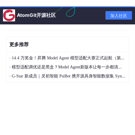
VitePress
MkDocs
AtomGit开源社区
加入社区
Mintlify
但这些方案往往需要大量配置。
更多推荐
而今天介绍的
Docmd
，主打的就是：
·
14.4 万奖金！昇腾 Model Agent 模型适配大赛正式起航（第二季）
从 Markdown 到生产环境文档站，仅需一条命令。
·
模型适配调优还是黑盒？Model Agent新版本让每一步都清晰可见
·
G-Star 新成员｜灵初智能 PsiBot 携开源具身智能数据集 SynData 入驻 AtomGit
项目介绍