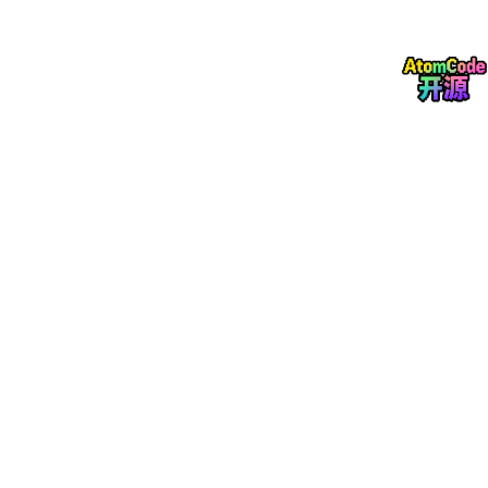
Docmd 是一个面向开发者和 AI Agent 的新一代文档引擎。
项目地址：
名称
地址
GitHub
https://github.com/docmd-io/docmd
官网
https://docmd.io
文档
https://docs.docmd.io
在线编辑器
https://live.docmd.io
官方定位：