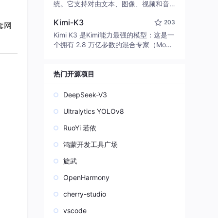
edit code, run commands, and verify
统。它支持对由文本、图像、视频和音
changes — autonomously. Built in Rus
频组成的多模态上下文进行统一理解，
t for speed. Get Started
Kimi-K3
203
并能生成分辨率高达 2K、时长可达 15
套网
秒的带原生立体声音频的视频。得益于
Kimi K3 是Kimi能力最强的模型：这是一
面向任务泛化的系统设计，H3 在预训练
个拥有 2.8 万亿参数的混合专家（Mo
阶段就已具备广泛的多模态上下文理解
E）模型，具备原生视觉理解能力，并支
与生成能力，能够出色地执行复杂的多
持 100 万 token 的上下文窗口。
模态指令。
热门开源项目
DeepSeek-V3
Ultralytics YOLOv8
RuoYi 若依
鸿蒙开发工具广场
旋武
OpenHarmony
cherry-studio
vscode