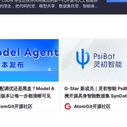
联合 CSDN 等生态伙伴共同推出的新一代开源与人工智能协
点划分独立 IP 地址池。当 Pod 启动时，CNI 插件自动从所在
”的理念，把代码托管、模型共享、数据集托管、智能体开
发者提供从开发、训练到部署的一站式体验。
P 在全局集群内唯一、可正常路由。
可通过 Pod IP+端口直接访问目标 Pod（网络策略未限制前提
建、漂移后 IP 会变更，绝对不可硬编码至业务配置中
一个网络命名空间，共用一个 Pod IP，通过不同容器端口区分
负载均衡原理
配调优还是黑盒？Model A
G-Star 新成员｜灵初智能 PsiB
t新版本让每一步都清晰可见
携开源具身智能数据集 SynDat
入驻 AtomGit
tomGit开源社区
AtomGit开源社区
ervice 分配一个固定的
虚拟 IP
（如 10.96.100.1）。该 IP 不绑定
组件实现流量转发。