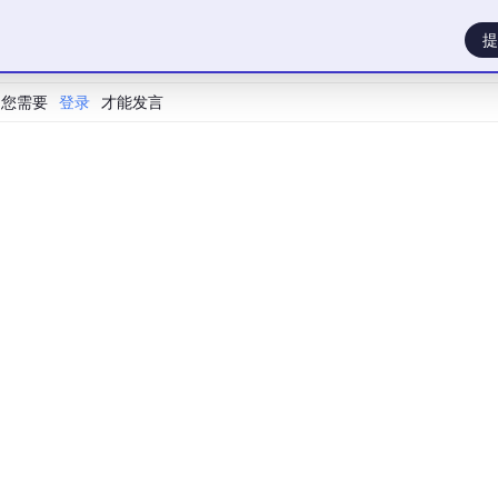
点）

提
您需要
登录
才能发言
能力，所有流量转发、负载均衡均依赖 kube-proxy 规则实现。
而 Service IP 是虚拟抽象地址。
问方案
露服务。
NodePort
是 K8s 提供的最简外部访问方式，适用于测
端口（默认端口范围 30000~32767），所有节点该端口的
e 的 ClusterIP，最终转发至后端 Pod。