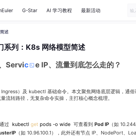
nEuler
G-Star
AI 学习教程
最新活动
型简述
入门系列：K8s 网络模型简述
Servi
c
e IP、流量到底怎么走的？
ice、Ingress）及 kubectl 基础命令。本文聚焦网络底层逻辑，通
、内外网流量流转路径，无复杂命令实操，主打核心概念梳理。
：通过
kubectl
get
pods -o wide
可查看到
Pod IP
（如 10.244.
usterIP
（如 10.96.100.1），此外还有节点 IP、NodePort、Loa