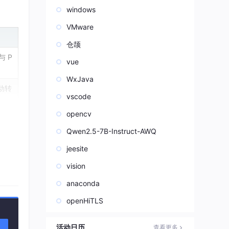
windows
VMware
仓颉
与 P
vue
WxJava
动转
vscode
opencv
访问
Qwen2.5-7B-Instruct-AWQ
jeesite
部入
vision
anaconda
openHiTLS
活动日历
查看更多