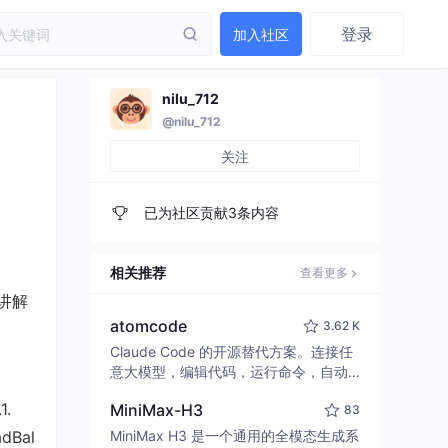
登录
加入社区
nilu_712
@nilu_712
关注
已为社区贡献3条内容
相关推荐
查看更多
俗讲解
atomcode
3.62 K
Claude Code 的开源替代方案。连接任
意大模型，编辑代码，运行命令，自动
验证 — 全自动执行。用 Rust 构建，极
1.
MiniMax-H3
83
致性能。 ｜ An open-source alternativ
e to Claude Code. Connect any LLM,
dBal
MiniMax H3 是一个通用的全模态生成系