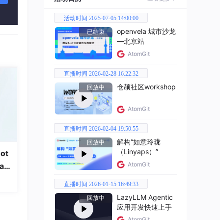
节点
活动时间 2025-07-05 14:00:00
openvela 城市沙龙
已结束
—北京站
AtomGit
直播时间 2026-02-28 16:22:32
下）
仓颉社区workshop
回放中
AtomGit
不同容
直播时间 2026-02-04 19:50:55
解构“如意玲珑
回放中
（Linyaps）”
ot
AtomGit
a
直播时间 2026-01-15 16:49:33
任何节
LazyLLM Agentic
回放中
应用开发快速上手
AtomGit