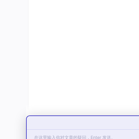
iptable
依托 Linux 内核 iptables 规则实现流
s
量转发
依托 Linux 专用负载均衡内核模块 IPV
IPVS
S 实现
5.4 ClusterIP 完整请求链路（集群
客户端（集群内 Pod/节点）访问
http:
//10.96.
客户端（其他Pod/节点）

    │

    │ 发起请求：访问 ClusterIP 
10
.
96
.
100
.
    ▼

节点网络栈接收数据包

    │

    │ kube-proxy 预设 iptables/IPVS 规
    ▼

匹配虚拟 ClusterIP 规则，从 Endpoints 列