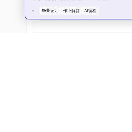
    │

    │ 转发至目标 Pod 
IP
:端口（可同节点/跨节
毕业设计
作业解答
AI编程
所有评论(0)
    ▼

结论：ClusterIP 仅为虚拟入口，无数据处理
区分
：Pod IP 是集群内真实存在的物理网络地址，
6. NodePort：集群外部简易访
6.1 适用场景
ClusterIP 仅支持集群内部访问，无法对外暴
地开发、小规模服务暴露场景。
6.2 核心原理
NodePort 会在
集群所有节点
上开放一个统一固定
都会被 kube-proxy 拦截并转发至对应 Servic