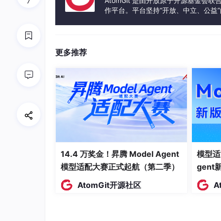
AtomGit 是由开放原子开源基金会
7
集群部署 CNI 网络插件后，插件会预先为每个节
作平台。平台坚持“开放、中立、公益
的 IP 池中，为 Pod 分配一个唯一 IP 地址。
发体验和算力服务整合在一起，为开
核心特性：各节点 IP 池无重叠，所有 Pod I
更多推荐
4.2 Pod IP 特点
直接可达
：集群内任意节点、任意 Pod，均
非持久化
：Pod 属于临时资源，删除、重
容器共享
：同一个 Pod 内所有容器共享同
器服务
5. Service 网络：ClusterIP 
14.4 万奖金！昇腾 Model Agent
模型适
模型适配大赛正式起航（第二季）
gen
5.1 什么是 ClusterIP？
AtomGit开源社区
A
ClusterIP 是 K8s Service 默认类型，会为 S
点、任何网卡，无真实网络实体，完全依靠集群