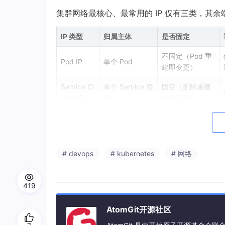
集群网络最核心、最常用的 IP 仅有三类，其余
IP 类型
归属主体
是否固定
不固定（Pod 重
Pod IP
单个 Pod
建即变更）
Service Cl
单个 Service 资
固定（删除重建
usterIP
源
才会变更）
集群节点（物
Node IP
固定
理/虚拟机）
# devops
# kubernetes
# 网络
衍生能力：
NodePort
（节点开放端口，归属节点
口）。
419
4. Pod IP：Pod 的真实物理网络
4.1 Pod IP 分配机制
AtomGit开源社区