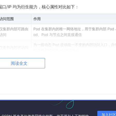
端口/IP 均为衍生能力，核心属性对比如下：
访问范围
作用
仅集群内部可路由
Pod 在集群内的唯一网络地址，用于集群内部 Pod 
访问
od、Pod 与节点之间直接通信
为一组动态 Pod 提供统一不变的内部访问入口，自
仅集群内部可访问
发流量并屏蔽 Pod IP 的变化
网络放行后可被集
用于节点运维、节点间通信，也是 NodePort 对外
阅读全文
群外部访问
的基础地址
 IP 延伸）、
LoadBalancer IP
（云厂商分配公网 IP，生产外
地址
加入社区