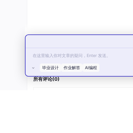
2.2 LeNet-5 —— 从经典到实用
毕业设计
作业解答
AI编程
LeNet-5诞生于1998年，最初为MNIST灰
所有评论(0)
版本
卷积核数
BN
Dropout
窄版
6, 16
无
无
中版
6, 16
有
0.3
宽版
32, 64
有
0.3