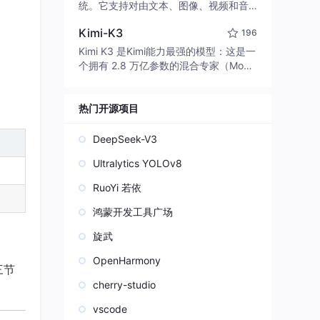
edit code, run commands, and verify
统。它支持对由文本、图像、视频和音
changes — autonomously. Built in Rus
频组成的多模态上下文进行统一理解，
t for speed. Get Started
Kimi-K3
196
并能生成分辨率高达 2K、时长可达 15
秒的带原生立体声音频的视频。得益于
Kimi K3 是Kimi能力最强的模型：这是一
面向任务泛化的系统设计，H3 在预训练
个拥有 2.8 万亿参数的混合专家（Mo
阶段就已具备广泛的多模态上下文理解
E）模型，具备原生视觉理解能力，并支
与生成能力，能够出色地执行复杂的多
持 100 万 token 的上下文窗口。
模态指令。
热门开源项目
DeepSeek-V3
Ultralytics YOLOv8
RuoYi 若依
鸿蒙开发工具广场
旋武
OpenHarmony
三节
cherry-studio
vscode