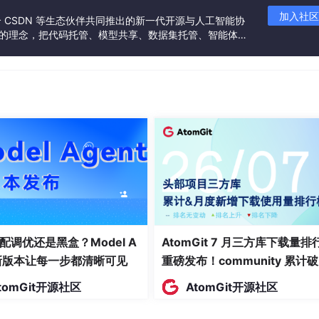
加入社区
联合 CSDN 等生态伙伴共同推出的新一代开源与人工智能协
”的理念，把代码托管、模型共享、数据集托管、智能体开
发者提供从开发、训练到部署的一站式体验。
配调优还是黑盒？Model A
AtomGit 7 月三方库下载量排
t新版本让每一步都清晰可见
重磅发布！community 累计
万断层领跑，Chromium 组件
tomGit开源社区
AtomGit开源社区
面霸榜