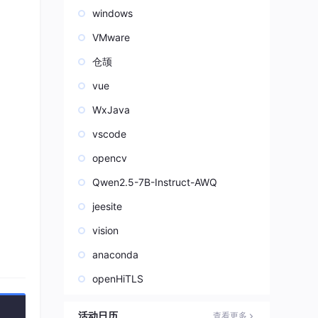
windows
VMware
仓颉
vue
WxJava
vscode
opencv
Qwen2.5-7B-Instruct-AWQ
jeesite
vision
anaconda
openHiTLS
活动日历
查看更多