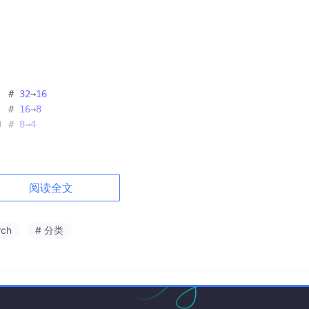
  # 
32
→
16
  # 
16
→
8
) # 
8
→
4
阅读全文
.001，10 epochs。
rch
# 分类