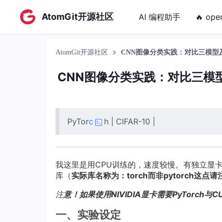
AtomGit开源社区
AI 编程助手
🔥 ope
AtomGit开源社区
CNN图像分类实践：对比三模型及
CNN图像分类实践：对比三模型
PyTor
c
h | CIFAR-10 |
我这里是用CPU训练的，速度较慢。有独立显卡
库（
实际库名称为：torch而非pytorch这点请
注
意！如果使用NIVIDIA显卡需要PyTorch与
一、实验设定