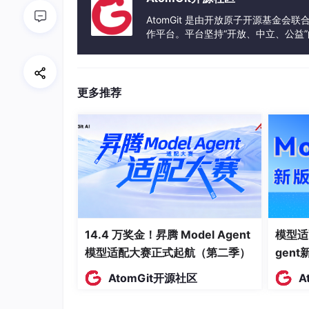
AtomGit 是由开放原子开源基金会
作平台。平台坚持“开放、中立、公益
发体验和算力服务整合在一起，为开
更多推荐
14.4 万奖金！昇腾 Model Agent
模型适
模型适配大赛正式起航（第二季）
gen
AtomGit开源社区
A