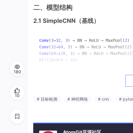
二、模型结构
2.1 SimpleCNN（基线）
Conv
(
3
→
32
, 
3
) → BN → ReLU → MaxPool(
2
) 
Conv
(
32
→
64
, 
3
) → BN → ReLU → MaxPool(
2
)
Conv
(
64
→
128
, 
3
) → BN → ReLU → MaxPool(
2
FC
(
128
×
4
×
4
 → 
10
180
三层卷积+池化+FC，参数量约10万。Adam，lr=0
SimpleCNN模型的训练及预测
10
# 目标检测
# 神经网络
# cnn
# pyto
AtomGit开源社区