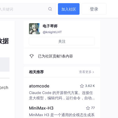
登录
加入社区
电子琴师
@knightLHT
数据
关注
已为社区贡献1条内容
相关推荐
查看更多
atomcode
3.62 K
rch
Claude Code 的开源替代方案。连接任
意大模型，编辑代码，运行命令，自动
验证 — 全自动执行。用 Rust 构建，极
MiniMax-H3
77
致性能。 ｜ An open-source alternativ
e to Claude Code. Connect any LLM,
MiniMax H3 是一个通用的全模态生成系