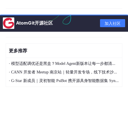
直觉告诉我们：AI 做不好长任务，是因为它还不够强。等下一代
模型出来就好了。
但真相是反过来的。模型在很多场景下已经够强了。不少时候，是
AtomGit开源社区
加入社区
我们的用法配不上它。
想想人类团队怎么完成复杂项目的：不是找一个天才把所有事情做
完。
更多推荐
而是设一个项目经理，把活拆成可验收的小块，分给不同人做，做
完检查，有问题返工，直到交付。
·
模型适配调优还是黑盒？Model Agent新版本让每一步都清晰可见
AI 长任务失败的原因，和一个没有项目经理的团队失败的原因一
·
CANN 开发者 Meetup 南京站｜轻量开发专场，线下技术沙龙正式开启报名
模一样：不是能力不够，是缺少分工、缺少验收、缺少"做完一块
就检查一块"的节奏。
·
G-Star 新成员｜灵初智能 PsiBot 携开源具身智能数据集 SynData 入驻 AtomGit
Goal Hive 的核心思路就四个字：组织智能。这里说的组织智能不
是模型能力的突破，而是流程结构——谁拆活、谁干活、谁验收。
它给 Agent 长任务装上了一套协作操作系统：
Hive Master：项目经理，负责拆目标、派任务、验
收成果、发现缺口；