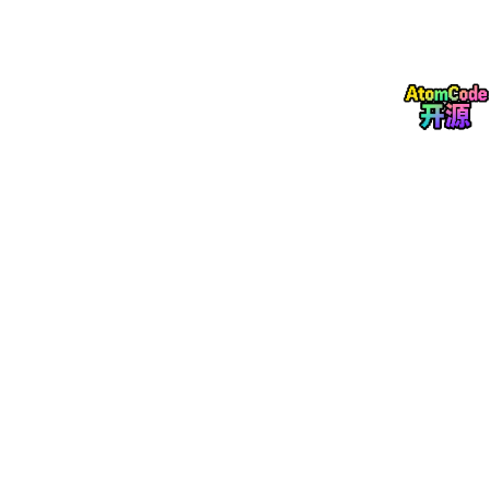
Workers：执行者，各自领一块活，专注做深；
BBS 任务账本：所有任务、进度、产物都沉淀在一个
公共看板上，不依赖谁的记忆；
预算闭环：预算未耗尽时，Master 需要继续检查缺
口，而不是默认交差。
Goal Hive 是一种实验性协作模式：由 
Master
拆解目标、多个 
一句话：不是让一个 AI 更强，而是让一群 AI 学会组队干活。
三、Goal Hive：给 Agent 装上一套组织（拆、派、验）
Goal Hive 的运行机制不复杂，三个动作循环往复：拆、派、验。
Master 的三板斧
Hive Master 只做三件事：