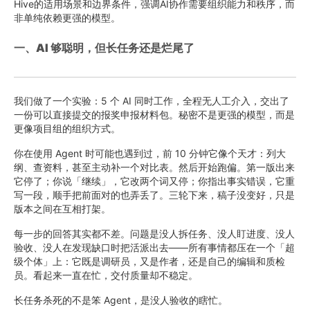
Hive的适用场景和边界条件，强调AI协作需要组织能力和秩序，而
非单纯依赖更强的模型。
一、AI 够聪明，但长任务还是烂尾了
我们做了一个实验：5 个 AI 同时工作，全程无人工介入，交出了
一份可以直接提交的报奖申报材料包。秘密不是更强的模型，而是
更像项目组的组织方式。
你在使用 Agent 时可能也遇到过，前 10 分钟它像个天才：列大
纲、查资料，甚至主动补一个对比表。然后开始跑偏。第一版出来
它停了；你说「继续」，它改两个词又停；你指出事实错误，它重
写一段，顺手把前面对的也弄丢了。三轮下来，稿子没变好，只是
版本之间在互相打架。
每一步的回答其实都不差。问题是没人拆任务、没人盯进度、没人
验收、没人在发现缺口时把活派出去——所有事情都压在一个「超
级个体」上：它既是调研员，又是作者，还是自己的编辑和质检
员。看起来一直在忙，交付质量却不稳定。
长任务杀死的不是笨 Agent，是没人验收的瞎忙。