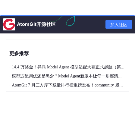
本文的数据集来源于长深高速公路某段上四个点位交通监控视频，
AtomGit开源社区
加入社区
通过 YOLOv8 目标检测算法提取车辆流量、速度和密度等特征，
数据采集时间跨度为 131 分钟。
从图 3 可以看出，随着模型的逐步增强(原始 ST-GCN → ST-GCN
+ ATT → ST-GCN + ATT + PPO)， 各项拥堵检测指标均呈现显著
更多推荐
提升：
·
14.4 万奖金！昇腾 Model Agent 模型适配大赛正式起航（第二季）
·
模型适配调优还是黑盒？Model Agent新版本让每一步都清晰可见
·
AtomGit 7 月三方库下载量排行榜重磅发布！community 累计破百万断层领跑，Chromium 组件全面霸榜