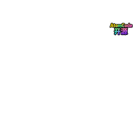
从图 4 可以看出：集成自注意力机制和 PPO 后，模型能够更准确
地预测交通状态，从而制定更有效的应急车道开启策略，显著减少
车辆延误时间。