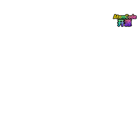
本实验采用Scikit-learn中KNeighborsClassifier的默认欧氏距离。
由于帕尔默企鹅数据中的喙长、喙深、鳍肢长度、体重均为连续数
值型特征，欧氏距离能够较直观地反映不同企鹅个体在体态特征空
间中的接近程度。
2.3 K值选择与特征标准化
K值是KNN算法中最重要的超参数之一。K值过小，模型容易受到
噪声样本影响，表现为过拟合；K值过大，模型会过度平滑类别边
界，导致欠拟合。因此，实验中通常通过遍历或交叉验证寻找最优
K值。
同时，KNN依赖距离计算，不同特征的数值量纲会显著影响距离
大小。例如体重单位为g，数值通常在数千左右，而喙长、喙深单
位为mm，数值远小于体重。如果不进行标准化，体重特征可能在
距离计算中占据过大权重。为避免量纲差异干扰，本实验使用Stan
dardScaler将各特征转换为均值为0、方差为1的标准化形式。
3. 数据集介绍
本实验使用帕尔默企鹅数据集（Palmer Penguins Dataset）。该
数据集常用于机器学习入门教学和可视化分析，数据记录了南极帕