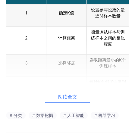
设置参与投票的最
1
确定K值
近邻样本数量
衡量测试样本与训
2
计算距离
练样本之间的相似
程度
选取距离最小的K个
3
选择邻居
训练样本
统计K个邻居中类别
4
投票分类
出现次数，得到最
终类别
阅读全文
# 分类
# 数据挖掘
# 人工智能
# 机器学习
2.2 距离度量方法
在KNN中，“距离”直接决定了哪些样本会被选为邻居，因此距离度
量方法会影响模型分类结果。常见距离度量如下表所示。