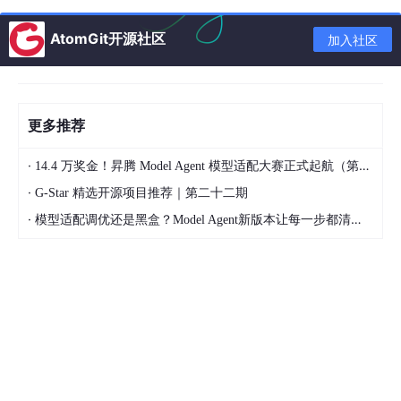
距离方法
数学表达式
特点
适用场景
AtomGit开源社区
加入社区
高维稀疏数
沿坐标轴方向
曼哈顿距离
据、文本向量
累计差异
等
更多推荐
·
14.4 万奖金！昇腾 Model Agent 模型适配大赛正式起航（第二季）
连续数值特
衡量空间直线
欧氏距离
征、低维结构
·
G-Star 精选开源项目推荐｜第二十二期
距离，最常用
化数据
·
模型适配调优还是黑盒？Model Agent新版本让每一步都清晰可见
棋盘距离或单
切比雪夫距
只关注最大维
维极差影响大
离
度差异
的问题
需要灵活调整
通过p值统一
闵氏距离
距离形式的场
不同距离
景