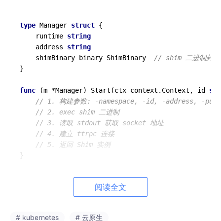
type
 Manager 
struct
 {

    runtime 
string
    address 
string
    shimBinary binary ShimBinary  
// shim 二进制封装
}

func
(m *Manager)
 Start(ctx context.Context, id 
str
// 1. 构建参数: -namespace, -id, -address, -publ
// 2. exec shim 二进制
// 3. 读取 stdout 获取 socket 地址
// 4. 建立 ttrpc 连接
// 5. 返回 Shim 实例
阅读全文
1.2 Runtime (internal/runtime/v2/)
文件
行数
功能
# kubernetes
# 云原生