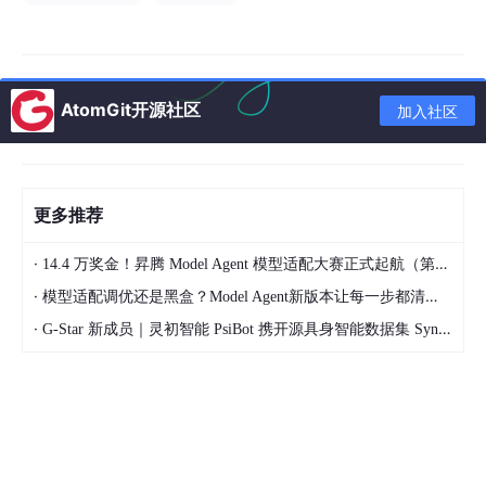
shim.
go
650
Shim 进程管理 + task 管理
task
.go
200
Task 代理（转发到 shim ttrpc）
AtomGit开源社区
加入社区
process.go
80
Exec 进程管理
opts.
go
100
运行时选项
更多推荐
Runtime V2 Task 管理流程
·
14.4 万奖金！昇腾 Model Agent 模型适配大赛正式起航（第二季）
·
模型适配调优还是黑盒？Model Agent新版本让每一步都清晰可见
Tasks.Create(containerID)
Tasks.Start(containerID)
Tasks.Wait(containerID)
·
G-Star 新成员｜灵初智能 PsiBot 携开源具身智能数据集 SynData 入驻 AtomGit
获取/创建 Shim
shim.Start(containerID)
shim.Wait(containerID)
shim.Create(containerID, bundle, rootfs)
保存 task 到 metadata