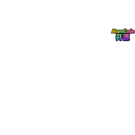
1.3 NRI (Node Resource Interface)
// 
NRI
type
API
 interface {

    // 启动 
NRI
 插件

Start
(ctx context.
Context
, config string) error

    // 容器创建通知

CreateContainer
(ctx context.
Context
, pod *
Pod
, 
    // 容器更新通知

UpdateContainer
(ctx context.
Context
, pod *
Pod
, 
    // 容器停止通知

StopContainer
(ctx context.
Context
, pod *
Pod
, co
NRI 设计
：允许第三方插件在容器创建/更新时调整资源配置（如
CPU 亲和性、设备分配）。
1.4 其他 Internal 子模块