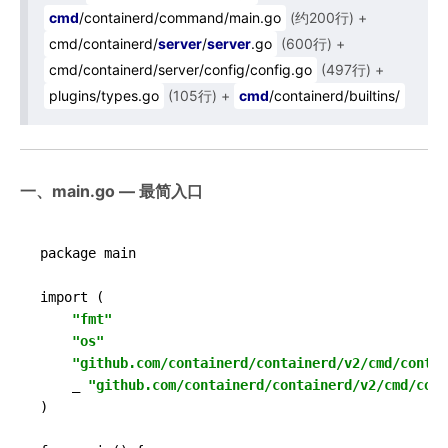
cmd
/containerd/command/main.go
(约200行) +
cmd/containerd/
server
/
server
.go
(600行) +
cmd/containerd/server/config/config.go
(497行) +
plugins/types.go
(105行) +
cmd
/containerd/builtins/
一、main.go — 最简入口
package main

import (

"fmt"
"os"
"github.com/containerd/containerd/v2/cmd/contai
    _ 
"github.com/containerd/containerd/v2/cmd/cont
)
