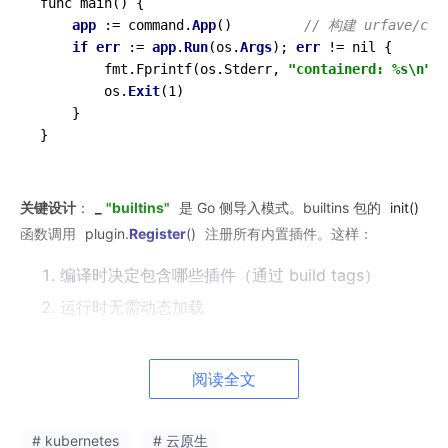
func main() {

app
 := command.
App
()         
// 构建 urfave/cl
if
err
 := 
app
.
Run
(os.
Args
); 
err
 != nil {

        fmt.Fprintf(os.Stderr, 
"containerd: %s\n"
, 
        os.
Exit
(1)

    }

关键设计
：
_
"builtins"
是 Go 侧导入模式。builtins 包的
init
()
函数调用
plugin.
Register
()
注册所有内置插件。这样：
编译时决定包含哪些插件（通过 build tags）
运行时无需动态加载
插件注册通过 Go 的 init 链自动完成
阅读全文
二、command.App — CLI 命令注册
# kubernetes
# 云原生