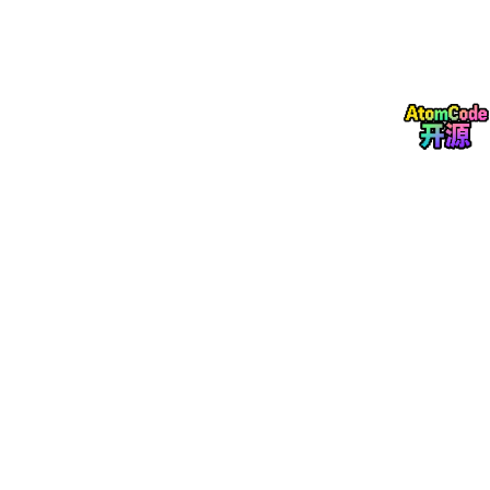
        ociHookCommand,  
// containerd oci-hook
    }

app
.Action = func(cliContext *
cli
.Context) 
erro
// ─── 主入口：启动 daemon ───
return
 serverAction(cliContext)

    }

return
app
三、serverAction — Daemon 启动主流程
func
serverAction
(cliContext *cli.Context)
error
 {

// ─── Step 1: 读取配置 ───
    configPath := cliContext.String(
"config"
)

    config, err := srvconfig.LoadConfig(ctx, config