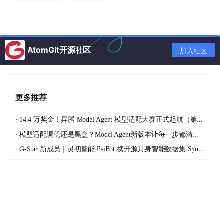
func 
App
() *
cli
.
App
 {

app
 := 
cli
.NewApp()

app
.Name = 
"containerd"
app
.
Version
 = 
version
.
Version
AtomGit开源社区
加入社区
app
.Usage = usage  
// ASCII art logo
app
.Flags = []
cli
.Flag{

cli
.StringFlag{Name: 
"config"
, Value: defau
更多推荐
cli
.StringFlag{Name: 
"address"
, Value: defa
cli
.StringFlag{Name: 
"root"
, Value: default
·
14.4 万奖金！昇腾 Model Agent 模型适配大赛正式起航（第二季）
cli
.StringFlag{Name: 
"state"
, Value: defaul
·
cli
.StringFlag{Name: 
"log-level"
, Value: 
"i
模型适配调优还是黑盒？Model Agent新版本让每一步都清晰可见
cli
.StringFlag{Name: 
"log-format"
, Usage: 
"
·
G-Star 新成员｜灵初智能 PsiBot 携开源具身智能数据集 SynData 入驻 AtomGit
// ... 更多 flags
    }

app
.Commands = []*
cli
.Command{

        configCommand,   
// containerd config (dump
        publishCommand,  
// containerd publish (