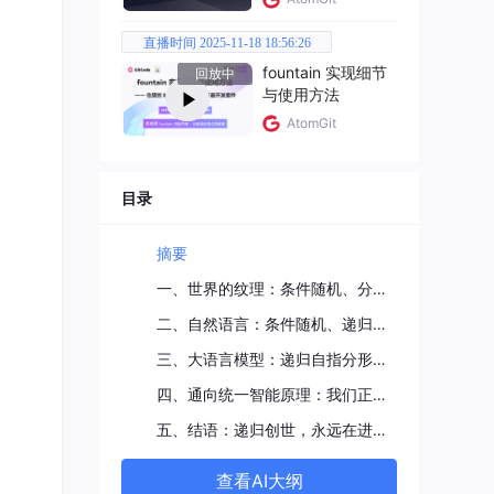
直播时间 2025-11-18 18:56:26
合少
fountain 实现细节
回放中
条件随
与使用方法
。
AtomGit
目录
是模仿
摘要
一、世界的纹理：条件随机、分形与自指的三角循环
mid
二、自然语言：条件随机、递归自指与分形涌现的完美范例
等参数
形上
三、大语言模型：递归自指分形引擎的硅基复现
四、通向统一智能原理：我们正站在分形奇点之上
被写回
五、结语：递归创世，永远在进行中
这套递
过程
查看AI大纲