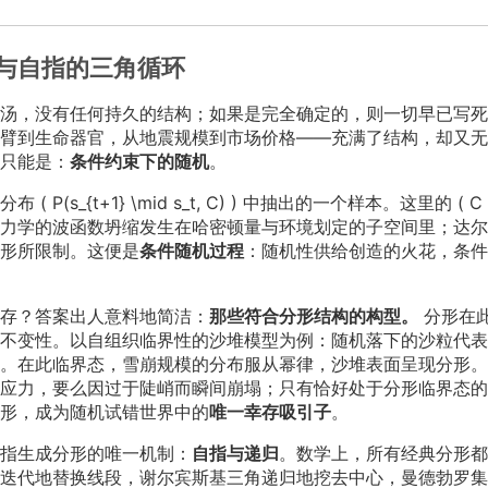
与自指的三角循环
汤，没有任何持久的结构；如果是完全确定的，则一切早已写死
臂到生命器官，从地震规模到市场价格——充满了结构，却又无
只能是：
条件约束下的随机
。
_{t+1} \mid s_t, C) ) 中抽出的一个样本。这里的 ( C 
力学的波函数坍缩发生在哈密顿量与环境划定的子空间里；达尔
形所限制。这便是
条件随机过程
：随机性供给创造的火花，条件
存？答案出人意料地简洁：
那些符合分形结构的构型。
分形在
不变性。以自组织临界性的沙堆模型为例：随机落下的沙粒代表
。在此临界态，雪崩规模的分布服从幂律，沙堆表面呈现分形。
应力，要么因过于陡峭而瞬间崩塌；只有恰好处于分形临界态的
形，成为随机试错世界中的
唯一幸存吸引子
。
指生成分形的唯一机制：
自指与递归
。数学上，所有经典分形都
迭代地替换线段，谢尔宾斯基三角递归地挖去中心，曼德勃罗集由