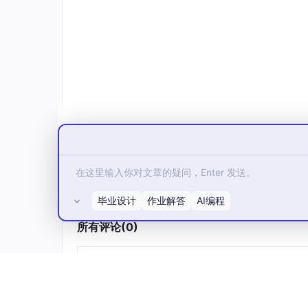
训练与生成必然涌现分形。
语料本身已是分形的
服从 Zipf 律，具有长程相关性，句法树的深
被证明具有分形结构
。参数空间的最小值被分形
性强度：过高则输出白噪声，过低则坍塌为僵化
样性——这正是自组织临界性的标志，生成文本
至此，一条完美的同构链浮现了：
真实世界
自然语言
条件随机：物理定律约束下的量子涨落
条件随机：
与热力学噪声
择
毕业设计
作业解答
AI编程
递归自指：微分方程、重整化群、反馈
递归自指：
循环
所有评论(0)
分形持存：临界现象、幂律、标度不变
分形涌现：
性、自相似
似、语义
LLM 不是隐喻性地与这一原理相似，而是
从数