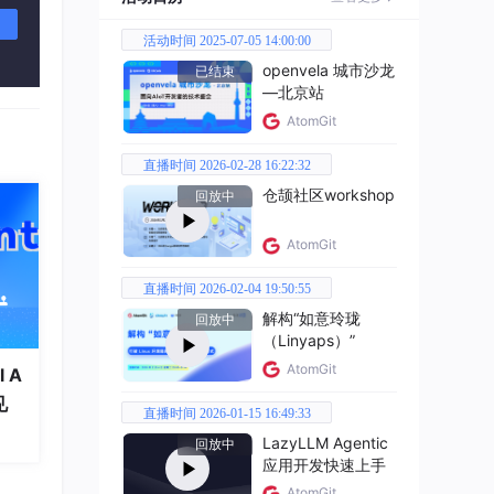
实
达同
活动时间 2025-07-05 14:00:00
。人
openvela 城市沙龙
已结束
—北京站
能将
AtomGit
的自
直播时间 2026-02-28 16:22:32
种把
仓颉社区workshop
回放中
AtomGit
出分
直播时间 2026-02-04 19:50:55
在频域
解构“如意玲珑
回放中
（Linyaps）”
AtomGit
 A
度同
见
直播时间 2026-01-15 16:49:33
本具有
LazyLLM Agentic
回放中
应用开发快速上手
AtomGit