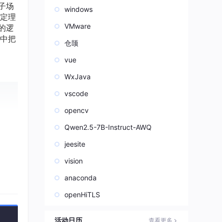
子场
windows
定理
VMware
的逻
中把
仓颉
vue
WxJava
vscode
opencv
态得
Qwen2.5-7B-Instruct-AWQ
jeesite
vision
anaconda
个三
openHiTLS
活动日历
查看更多