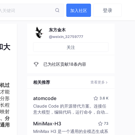
登录
加入社区
东方金木
@weixin_32759777
和大
关注
已为社区贡献18条内容
相关推荐
查看更多
机过
才能
分形
atomcode
3.6 K
长程
Claude Code 的开源替代方案。连接任
映射
意大模型，编辑代码，运行命令，自动
、分
验证 — 全自动执行。用 Rust 构建，极
MiniMax-H3
73
致性能。 ｜ An open-source alternativ
通用
e to Claude Code. Connect any LLM,
MiniMax H3 是一个通用的全模态生成系