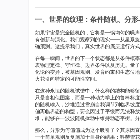
一、世界的纹理：条件随机、分形
如果宇宙是完全随机的，它将是一锅均匀的噪声
有创新与演化。我们观察到的现实——从星系旋
确预测。这提示我们，真实世界的底层运行方式
在每一瞬间，世界的下一个状态都是从条件概率分布 ( P(s
表物理定律、守恒律、边界条件以及历史。量子
化论的变异，被基因规则、发育约束和生态位地
火花引向特定的可能性空间。
在这种永恒的随机试错中，什么样的结构能够留
只是自相似图案，而是一种动力学上的鲁棒标度
的随机输入，沙堆通过雪崩自我调节到临界坡度
偏离临界态的构型，要么因过于平缓而无法释放
堆，能够在一波波随机扰动中维持动态平衡。分
那么，分形为何偏偏成为这个吸引子？其原因直
一个简单规则反复施加于自身的结果：科赫雪花