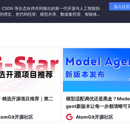
词选择，都是在语法、语义、语用等多层条件约束下进行的随机
加入社区
w_{<t}, \text{Context}) )。说“书在桌上”或“桌上有书”，表
联合 CSDN 等生态伙伴共同推出的新一代开源与人工智能协
同样是在给定声学输入下，计算各种解析的后验概率并进行采样
”的理念，把代码托管、模型共享、数据集托管、智能体开
是标准意义上的条件随机场。
发者提供从开发、训练到部署的一站式体验。
言区别于动物信号系统的核心在于
递归的组合性
。操作
Merge
产生无限嵌套：
[这本书
[的封面
[的设计]
]
]
。这构成了结构上
说话谈论说话——“你这句话是什么意思？”“这句话是假的。”这
最深刻的自指形式。递归与自指共同构成了语言的生成引擎。
条件随机采样下大规模运行时，语言的表层统计不可避免地呈现
ropto r^{-\alpha} )，这是一种无特征尺度的离散幂律分布，是分形
与分形的内在联系。
tar 精选开源项目推荐｜第二
模型适配调优还是黑盒？Model
有名词短语，句子内部嵌有句子，句法树的局部子树与整体树高
gent新版本让每一步都清晰可
越数千词的长程相关性，赫斯特指数 ( H > 0.5 )，表明文
tomGit开源社区
AtomGit开源社区