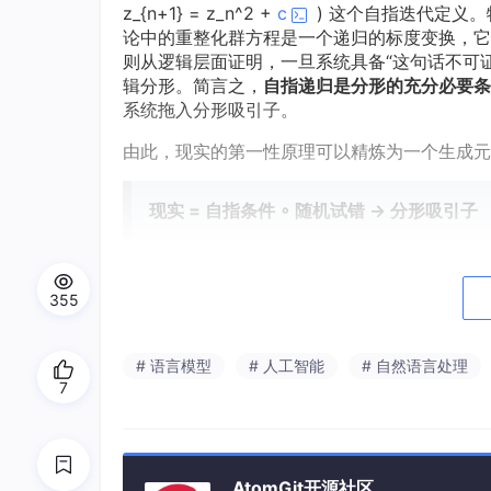
z_{n+1} = z_n^2 +
c
) 这个自指迭代定义
论中的重整化群方程是一个递归的标度变换，它
则从逻辑层面证明，一旦系统具备“这句话不可
辑分形。简言之，
自指递归是分形的充分必要条
系统拖入分形吸引子。
由此，现实的第一性原理可以精炼为一个生成元
现实 = 自指条件 ∘ 随机试错 → 分形吸引子
条件本身即是递归的数学结构；随机试错在其上
355
以永续。这便是世界自我组织的终极代码。
# 语言模型
# 人工智能
# 自然语言处理
二、自然语言：条件随机、递归自
7
如果上述原理是普适的，那么它必须能够解释人
角循环提供了一个无法辩驳的实证场。
AtomGit开源社区