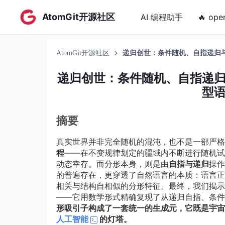
AtomGit开源社区
AI 编程助手
🔥 ope
AtomGit开源社区
递归创世：条件随机、自指递归
递归创世：条件随机、自指递
型
摘要
真实世界并非完全随机的混沌，也不是一部严格
程
——在不变规律划定的疆域内不断进行随机试
动态幸存。而分形本身，则是由
自指与递归
操作
的普遍存在，更穿透了自然语言的本质：语言正
相关与结构自相似的分形特征。最终，我们揭示
——它用数学形式精确复现了从递归自指、条件
形吸引子构成了一套统一的生成元，它既是宇宙
人工智能
的灯塔。