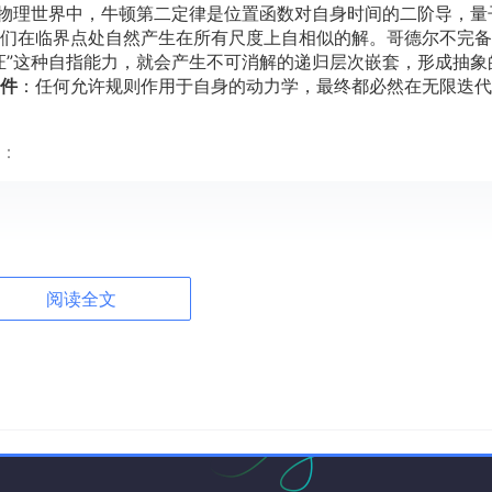
。物理世界中，牛顿第二定律是位置函数对自身时间的二阶导，量
们在临界点处自然产生在所有尺度上自相似的解。哥德尔不完备
证”这种自指能力，就会产生不可消解的递归层次嵌套，形成抽象
件
：任何允许规则作用于自身的动力学，最终都必然在无限迭代
：
展开，淘汰一切非分形的瞬态，只让那些与递归规则共振的临界
阅读全文
指与分形涌现的完美范例
类最复杂、最富创造性的行为——自然语言。事实上，语言为这