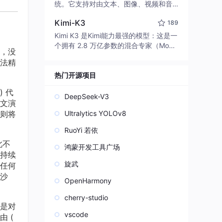
edit code, run commands, and verify
统。它支持对由文本、图像、视频和音
changes — autonomously. Built in Rus
频组成的多模态上下文进行统一理解，
t for speed. Get Started
Kimi-K3
189
并能生成分辨率高达 2K、时长可达 15
秒的带原生立体声音频的视频。得益于
Kimi K3 是Kimi能力最强的模型：这是一
面向任务泛化的系统设计，H3 在预训练
个拥有 2.8 万亿参数的混合专家（Mo
，没
阶段就已具备广泛的多模态上下文理解
E）模型，具备原生视觉理解能力，并支
法精
与生成能力，能够出色地执行复杂的多
持 100 万 token 的上下文窗口。
模态指令。
热门开源项目
) 代
DeepSeek-V3
文演
则将
Ultralytics YOLOv8
RuoYi 若依
此不
鸿蒙开发工具广场
持续
旋武
任何
沙
OpenHarmony
cherry-studio
是对
vscode
 (