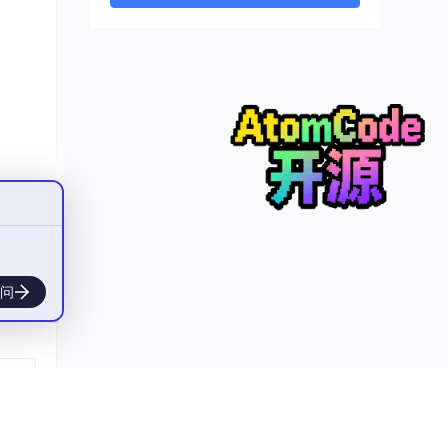
同样
间也
随机
性多
 ) 下
问
思维
形、
涌现”