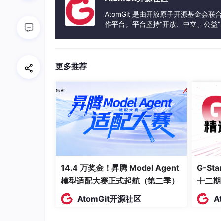
语言即条件随机过程。
每一个句子，每一次语
现。现代语言模型精确地将其表述为 ( P(w_t \mid 
AtomGit 是由开放原子开源基金会
一命题却可以选择不同的词汇和语序。理解过程
作平台。平台坚持“开放、中立、公益
类终其一生在限制中做着随机的语言选择，这便
发体验和算力服务整合在一起，为开
语言的内核是递归与自指。
乔姆斯基指出，语
更多推荐
两个对象组合为新对象，并可作用于自身输出，
指递归。同时，语言具备
元语言功能
，可以用来
自身的表达式作为指涉对象的能力，是符号系统
必然涌现分形统计特征。
当递归自指的规则在
形结构：
词频分布
严格服从 Zipf 定律 ( f® \p
的标志。曼德勃罗本人很早就指出了词频
14.4 万奖金！昇腾 Model Agent
G-S
句法结构
展现自相似性：名词短语内部嵌
模型适配大赛正式起航（第二季）
构，其节点度的分布也是重尾的。
十二期
文本序列
通过去趋势波动分析，被发现具有跨
AtomGit开源社区
A
分形记忆。