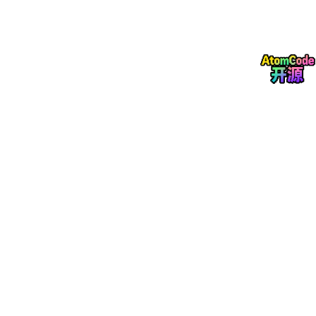
外，它完全无法告诉你：这套系统是否真正安全。
真正值得关注的，是代码生成能力正在指数级扩张，而代码验证能
力却远远没有跟上。这种不对称，才是整个事件真正值得关注的地
方。Bun可能只是迄今为止规模最大、曝光度最高的案例而已。
这一事件为整个AI编程领域提出了一个警示：当评估AI生成的代码
时，不能仅看测试通过率或性能指标，更需要审视代码的内在质量
与安全性。行为一致性和内存安全性，是两个完全不同的维度。