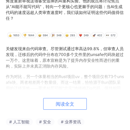
角度重新审视这场备受追捧的AI重构实验。他的观点将讨论焦点
从"AI能不能写代码"，转向一个更核心也更棘手的问题：当AI生成
代码的速度远超人类审查速度时，我们该如何证明这些代码值得信
任？
关键发现来自代码审查。尽管测试通过率高达99.8%，但审查人员
发现，迁移后的代码中分布在700多个文件里的unsafe代码块超过
一万个。这意味着，原本宣称是为了提升内存安全性而进行的重
构，实际上并未真正消除内存风险。
作为对比，另一个体量相当的Rust项目uv，整个项目仅有73个uns
afe块。两者相差两个数量级。而这一结果，恰恰源于Bun团队采
用的迁移策略——要求AI尽可能"忠实"地移植Zig代码，保持相同
的架构和数据结构。
阅读全文
但一个依赖手动内存管理的实现，在被"忠实移植"之后，并不会自
动变成内存安全的代码。它只是变成了一份披着Rust外衣的手动内
存管理实现。每当原始Zig代码中的逻辑无法通过Rust借用检查器
# 人工智能
# 安全
# 业界资讯
验证时，迁移过程就会使用unsafe来绕过限制。