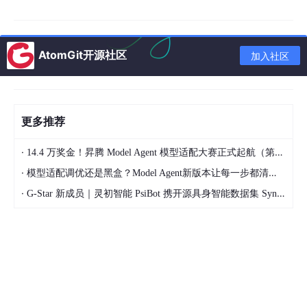
开发者Todd Smith指出，团队完全可以提前设置约束，例如明确
规定"禁止使用unsafe"，通过Git的pre-commit hook在提交前强
制检查。在这样的限制下，大语言模型理论上会寻找其他实现方
式，逐步引入真正的内存安全机制。
AtomGit开源社区
加入社区
测试通过率高与大量unsafe代码并存，并非矛盾。两者实际上描述
的是同一件事——这次迁移足够"忠实"，但"忠实还原"并不能自动
实现迁移之初承诺的安全性目标。测试套件只能证明新实现与旧实
现对外暴露的接口行为一致，无法证明底层实现是否真正安全。
更多推荐
最自然的辩护理由或许是：这还只是早期阶段，后续还有更多P
R，随着逐步重建成符合Rust惯用写法的代码，unsafe数量自然会
·
14.4 万奖金！昇腾 Model Agent 模型适配大赛正式起航（第二季）
下降。但问题在于，验证Rust中一段unsafe代码是否真正安全，
·
模型适配调优还是黑盒？Model Agent新版本让每一步都清晰可见
本身就是一件极其困难的事情。Amazon曾联合Rust基金会发起专
门项目，验证Rust标准库中的unsafe代码。
·
G-Star 新成员｜灵初智能 PsiBot 携开源具身智能数据集 SynData 入驻 AtomGit
即便是Rust标准库本身，在过去这些年里也出现过二十多个可以追
溯到unsafe代码的CVE漏洞。尽管这些代码已经接受了数十年专家
级别的审查，问题依然存在。
Bun团队目前主要依赖测试套件获得信心。但如果旧实现本身是一
套依赖手动内存管理的系统，而新实现只是对它进行了忠实翻译，
那么测试全部变绿所证明的，仅仅是迁移工作完成得很好。除此之