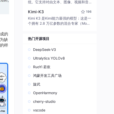
edit code, run commands, and verify
统。它支持对由文本、图像、视频和音
changes — autonomously. Built in Rus
频组成的多模态上下文进行统一理解，
t for speed. Get Started
Kimi-K3
196
并能生成分辨率高达 2K、时长可达 15
秒的带原生立体声音频的视频。得益于
Kimi K3 是Kimi能力最强的模型：这是一
面向任务泛化的系统设计，H3 在预训练
个拥有 2.8 万亿参数的混合专家（Mo
阶段就已具备广泛的多模态上下文理解
E）模型，具备原生视觉理解能力，并支
与生成能力，能够出色地执行复杂的多
成的
持 100 万 token 的上下文窗口。
模态指令。
热门开源项目
为缺
的样
DeepSeek-V3
Ultralytics YOLOv8
RuoYi 若依
鸿蒙开发工具广场
旋武
OpenHarmony
cherry-studio
vscode