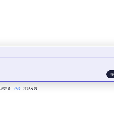
aze测试中，OpenSkill在两个目标模型上的通过率分别达到82
分别达到90.0%和85.3%。在这些设置中，OpenSkill均为表现最好
门槛
迁移到其他模型上，无需额外适配。研究团队将Opus 4.6生成的技
Seek
V3和Mistral Large 3等四个更弱的模型上，结果显示
在5.5到14.8个百分点之间。
提
您需要
登录
才能发言