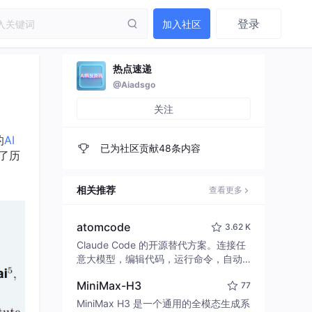
登录
加入社区
热点速递
@Aiadsgo
！
关注
的
AI
已为社区贡献48条内容
了历
相关推荐
查看更多
atomcode
3.62 K
Claude Code 的开源替代方案。连接任
意大模型，编辑代码，运行命令，自动
验证 — 全自动执行。用 Rust 构建，极
MiniMax-H3
77
致性能。 ｜ An open-source alternativ
e to Claude Code. Connect any LLM,
MiniMax H3 是一个通用的全模态生成系