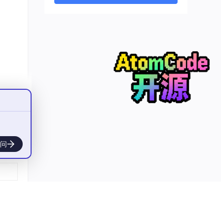
.7%
的自
能直
这些
问