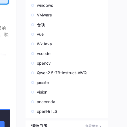
windows
VMware
仓颉
号的
、验
vue
WxJava
vscode
opencv
Qwen2.5-7B-Instruct-AWQ
jeesite
vision
anaconda
openHiTLS
活动日历
查看更多