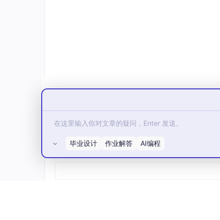
同样的优异表现也出现在其他测试中。在SocialM
和70.7%；在ScienceWorld测试中，通过率
动化方法。
技能可以"复制粘贴"：降低AI使用
OpenSkill还有一个显著优势：技能可以直接
接迁移到Haiku 4.5、
Qwen
3Coder、
Deep
技能在所有目标模型上都带来了明显提升，提升幅度
毕业设计
作业解答
AI编程
所有评论(0)