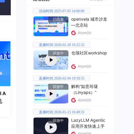
活动时间 2025-07-05 14:00:00
openvela 城市沙龙
已结束
—北京站
践和
AtomGit
的答
直播时间 2026-02-28 16:22:32
仓颉社区workshop
回放中
AtomGit
过率
个成
直播时间 2026-02-04 19:50:55
解构“如意玲珑
回放中
（Linyaps）”
 A
AtomGit
见
直播时间 2026-01-15 16:49:33
LazyLLM Agentic
回放中
应用开发快速上手
AtomGit