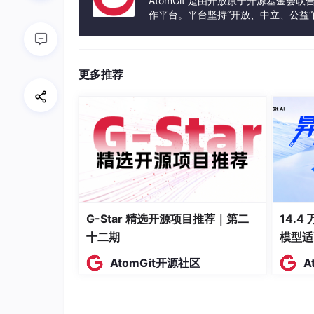
AtomGit 是由开放原子开源基金会
作平台。平台坚持“开放、中立、公益
发体验和算力服务整合在一起，为开
这个框架的工作流程分为三步：第一步是从开放
更多推荐
代码示例；第二步是通过自动构造的虚拟任务反
案；第三步是将进化完成的技能以文件形式部署
数据说话：多个基准测试全面领先
测试结果显示，OpenSkill的表现确实不俗。在Ski
提升至43.6%，GPT 5.2提升至42.1%，
绩距离人类参考水平仅差1至3个百分点。
G-Star 精选开源项目推荐｜第二
14.4
十二期
模型适
AtomGit开源社区
A