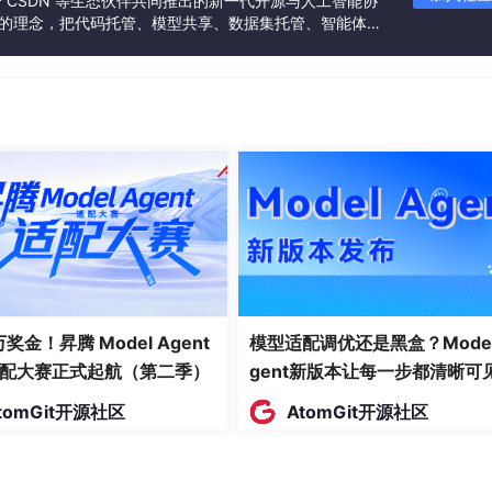
联合 CSDN 等生态伙伴共同推出的新一代开源与人工智能协
”的理念，把代码托管、模型共享、数据集托管、智能体开
发者提供从开发、训练到部署的一站式体验。
世界中获取知识，包括任务相关的背景概念、API文档、最佳实
复测试和改进AI生成的技能，这个过程中完全不使用真实测试集
到目标AI系统上，最后用真实的测试集进行评估。
llsBen
c
h基准测试中，这套系统将Opus 4.6模型的总体通
比之前最强的基线方法分别高出8.9和8.8个百分点。研究团队指出，这
 万奖金！昇腾 Model Agent
模型适配调优还是黑盒？Model
配大赛正式起航（第二季）
gent新版本让每一步都清晰可
tomGit开源社区
AtomGit开源社区