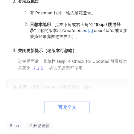
登录或跳过
有 Postman 账号：输入邮箱登录。
只想本地用
：点左下角或右上角的
"Skip / 跳过登
录"
（有的版本叫
Create an a
c
count later
或直接
关掉登录弹窗进主界面）。
关闭更新提示（老版本可忽略）
进主界面后，菜单栏 Help → Check for Updates 可看版本
是否为
7
.
3
.
5
，确认无误即可使用。
⚠️
注意
：旧版 Postman 安装后默认一般在
`C:\Users\你的用户名\AppData\Local\Postman`
阅读全文
桌面会自动建快捷方式。若想让所有用户用，需放到
`C:\Program Files`再手动建快捷方式（一般没必要）。
# lua
# 开发语言