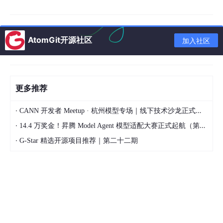
三、简单发个请求验证
打开 Postman，点
"New → Request"
​ 或
"+"
​ 新建标签
AtomGit开源社区
加入社区
页。
选
GET
，地址栏填 https://www.baidu.com，点
Send
。
下方 Body 有返回内容（状态码 200），说明 Postman 正
更多推荐
常工作。
·
CANN 开发者 Meetup · 杭州模型专场｜线下技术沙龙正式开启报名！
·
14.4 万奖金！昇腾 Model Agent 模型适配大赛正式起航（第二季）
·
G-Star 精选开源项目推荐｜第二十二期