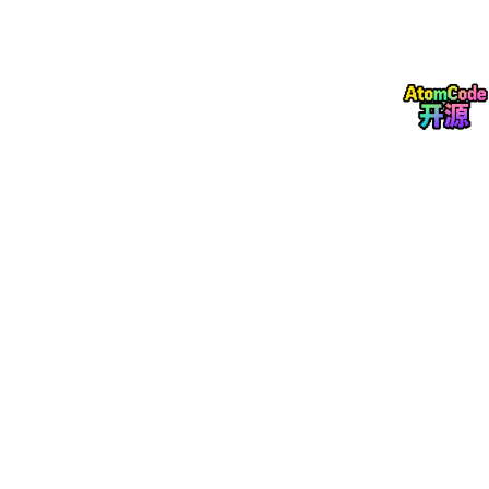
  threshold:
 number  
// 置信度阈值
}
模块二：模型管理器完整实现
import
 resourceManager 
from
'@ohos.resourceManager'
import
 { 
Context
 } 
from
'@kit.AbilityKit'
import
 { util } 
from
'@kit.ArkTS'
import
 image 
from
'@ohos.multimedia.image'
export
class
AIModelManager
 {

private
modelLoaded
: 
boolean
 = 
false
private
modelBuffer
: 
ArrayBuffer
 | 
null
 = 
null
private
modelName
: 
string
 = 
'mobilenetv2.ms'
// 模型输入配置
private
readonly
inputConfig
: 
ModelInputConfig
 = 
width
: 
224
,
