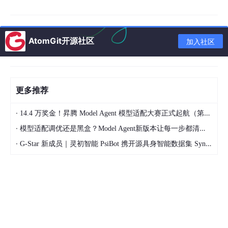
 */
interface 
ClassificationResult
{
  label:
 string      
// 类别标签
  confidence:
 number 
// 置信度 (0-1)
AtomGit开源社区
加入社区
}
/**

 * 模型输入配置

更多推荐
 */
interface 
ModelInputConfig
{
·
14.4 万奖金！昇腾 Model Agent 模型适配大赛正式起航（第二季）
  width:
 number      
// 输入图像宽度
·
  height:
 number     
// 输入图像高度
模型适配调优还是黑盒？Model Agent新版本让每一步都清晰可见
  channels:
 number   
// 颜色通道数
·
G-Star 新成员｜灵初智能 PsiBot 携开源具身智能数据集 SynData 入驻 AtomGit
}
/**

 * 推理配置

 */
interface 
InferenceConfig
{
  topK:
 number       
// 返回前 K 个结果