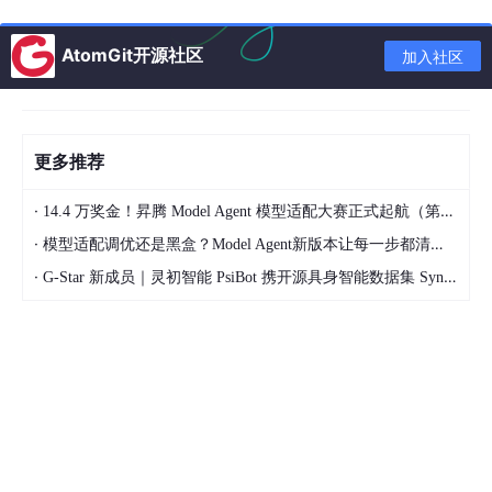
通过本文的介绍，运维人员、配置经理和管理员将能够更好地理解
AtomGit开源社区
和使用 CMDB 全链路拓扑，提升 IT 服务管理水平，实现业务稳定
加入社区
性和持续性保障，本文具体内容下：
拓扑建设思路：
从整体规划到逐层细化，结合业务需
求设计全链路拓扑结构。
更多推荐
CI模型的建立：
定义各类 CI 的属性和字段，以最小
化原则精简设计，确保重要信息的全面覆盖。
·
14.4 万奖金！昇腾 Model Agent 模型适配大赛正式起航（第二季）
CI 关系的建立：
设置关键资源之间的依赖关系，确
·
模型适配调优还是黑盒？Model Agent新版本让每一步都清晰可见
保拓扑图的准确性和可读性。
·
G-Star 新成员｜灵初智能 PsiBot 携开源具身智能数据集 SynData 入驻 AtomGit
CI 属性和关系的采集：
介绍数据采集的技巧与工
具，重点阐述关系采集的方法与技术。
故障排查的应用示例：
通过具体案例演示如何利用拓
扑定位和解决实际运维中的故障，提升运维效率。
02.拓扑建设思路