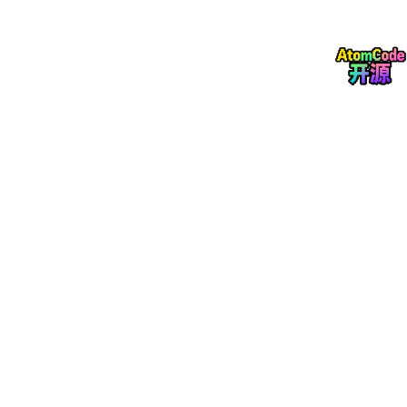
在构建完善的 CMDB 全链路故障排查拓扑的过程中，需遵循一定
的建设思路，以确保拓扑结构科学合理、数据准确全面，并具备动
态更新的能力。本文将重点介绍拓扑建设的统一入口视角、自顶向
下与自底向上结合的建设方式，以及构建过程中的设计准则。
1）统一入口视角：以业务为中心
拓扑建设的首要思路是以业务为中心展开。业务需求是系统运维的
核心，从业务视角出发，可以更直观地体现各个 IT 资源对业务运
行的支持程度。
业务需求分解：
从企业的关键业务出发，逐层分解与
其相关的各类 IT 资源。这些资源可能包括了前端的负
载均衡设备、应用服务、运行应用的主机、底层的云
平台和物理服务器、网络设备（如防火墙、IPS/IDS
等），以及存储系统。
关联关系分析：
把每一个业务需求逐一分析，确定支
撑这些需求的设备和资源之间的直接与间接关系。例
如，某一关键业务应用可能依赖于多个数据库，而这
些数据库又分别运行在不同的虚拟机和物理服务器