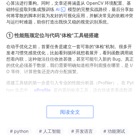
心算法进行重构。同时，文章还将涵盖从 OpenCV 环境配置、基
础特征提取到集成预训练
AI
模型的完整实战路径，最后分享如
何将零散的脚本封装为友好的可视化应用，并解决常见的依赖冲突
与运行时难题，助你打造出既快又稳的视觉识别系统。
① 性能瓶颈定位与代码“体检”工具链搭建
在动手优化之前，首要任务是建立一套可靠的“体检”机制。很多开
发者习惯凭感觉优化，比如看到循环就想着展开，看到函数调用就
想着内联，这种做法往往收效甚微，甚至可能引入新的 Bug。真正
的优化必须基于数据，我们需要明确知道程序到底慢在哪里，是 I/
O 等待、计算密集还是内存分配频繁。
搭建工具链的第一步是引入专业的性能分析器（Profiler）。在 Pyt
hon 生态中，
cProfile
是内置的标准工具，适合快速查看函数调
用次数和累计耗时；而对于更复杂的场景，
py-spy
或
line_profiler
则能提供行级别的粒度，精确到每一行代码的执行
阅读全文
时间。此外，内存分析同样重要，
memory_profiler
可以帮助
我们监控变量随时间的内存变化，及时发现内存泄漏或未释放的大
对象。
# python
# 人工智能
# 开发语言
# 功能测试
建议在项目初期就将这些工具集成到开发流程中。可以编写一个简