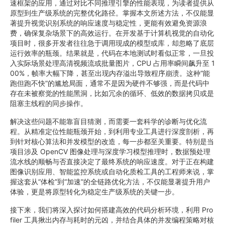
速框架的应用，通过对比不同推理引擎的性能表现，为读者提供从
原型到生产级系统的完整优化路径。掌握本文所述方法，不仅能显
著提升视觉识别系统的响应速度与稳定性，更能有效避免资源浪
费，确保复杂场景下的高效运行。在开发基于计算机视觉的自动化
项目时，很多开发者往往急于调用现成的模型或库，却忽略了底层
运行效率的瓶颈。结果就是，代码在本地测试时看似正常，一旦投
入实际场景处理高清视频流或批量图片，CPU 占用率瞬间飙升至 1
00%，帧率大幅下降，甚至出现内存溢出导致程序崩溃。这种“能
跑但跑不快”的尴尬局面，通常不是因为硬件不够强，而是代码中
存在未被察觉的性能黑洞，比如冗余的循环、低效的数据拷贝或是
阻塞主线程的同步操作。
解决这些问题不能靠盲目猜测，而需要一套科学的诊断与优化流
程。从精准定位性能瓶颈开始，到利用专业工具进行深度剖析，再
到针对核心算法和并发模型的改造，每一步都至关重要。特别是当
项目涉及 OpenCV 图像处理与深度学习模型推理时，数据预处理
流水线的顺畅与否直接决定了最终系统的响应速度。对于正在构建
图像识别应用、智能监控系统或自动化质检工具的工程师来说，掌
握这套从“体检”到“加速”的全链路优化方法，不仅能显著提升用户
体验，更是将原型转化为稳定生产级系统的关键一步。
接下来，我们将深入探讨如何搭建高效的代码分析环境，利用 Pro
filer 工具揪出内存与耗时的元凶，并结合具体的并发编程策略对核