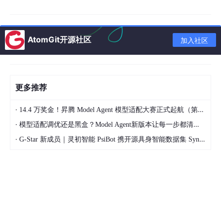
单的包装脚本，在运行主程序时自动开启性能监控，并生成可视化
的报告文件（如 HTML 或火焰图）。这样，每次代码变更后都能
立即获得性能反馈，避免问题累积到后期难以排查。记住，没有度
量的优化只是赌博，只有建立了完善的工具链，后续的每一次重构
AtomGit开源社区
加入社区
才有据可依。
② 利用 Profiler 进行深度内存与耗时分析
更多推荐
有了工具链，接下来就是深入分析阶段。使用
cProfile
运行程序
后，我们会得到一份详细的统计表，其中包含了每个函数的调用次
数（ncalls）、总耗时（tottime）和累计耗时（cumtime）。重点
·
14.4 万奖金！昇腾 Model Agent 模型适配大赛正式起航（第二季）
关注那些“累计耗时”高但“单次耗时”并不显著的函数，这通常意味
·
模型适配调优还是黑盒？Model Agent新版本让每一步都清晰可见
着它们被频繁调用，成为了隐藏的热点。
·
G-Star 新成员｜灵初智能 PsiBot 携开源具身智能数据集 SynData 入驻 AtomGit
例如，在一个图像处理流水线中，你可能发现某个看似简单的颜色
转换函数占用了 40% 的 CPU 时间。进一步检查会发现，该函数
在循环内部被重复调用了数万次，而实际上这部分逻辑完全可以向
量化处理或在循环外预先计算。此时，
line_profiler
就能派上用
场，它能逐行展示代码执行情况，帮你确认是否是某一行特定的数
组切片操作拖慢了整体速度。
内存方面，要特别留意大对象的创建与销毁。在处理高分辨率图像