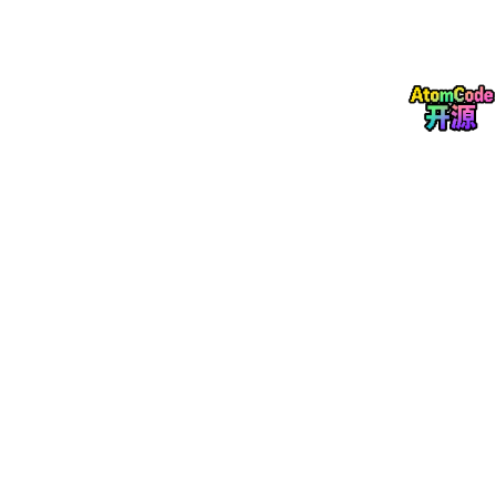
时，如果未在处理后及时释放 numpy 数组或 OpenCV 矩阵对
象，内存占用会线性增长直至崩溃。通过
memory_profiler
的
装饰器标记关键函数，观察其内存峰值，可以有效定位那些“只进
不出”的内存黑洞。分析过程中，务必区分“正常业务消耗”与“异常
泄漏”，前者可以通过算法优化降低，后者则必须修复代码逻辑。
③ 核心算法优化策略与并发编程实战
定位到瓶颈后，便是针对性的优化。对于计算密集型的核心算法，
首要策略是减少不必要的计算量和数据搬运。在图像处理领域，尽
量利用 NumPy 的广播机制和向量化操作替代显式的 Python
for
循环，因为底层 C 实现的向量运算速度通常快几个数量级。同
时，注意数据类型的选择，如果在精度允许的情况下，将
float
64
降级为
float
32
甚至
uint8
，不仅能减半内存占用，
还能提升缓存命中率。
当单核性能达到极限时，并发编程成为破局关键。Python 的全局
解释器锁（GIL）限制了多线程在 CPU 密集型任务上的表现，因
此对于图像解码、特征提取等重计算任务，应优先使用
multiprocessing
多进程方案，充分利用多核 CPU 的优势。可
以将图像队列作为输入，启动多个工作进程并行处理，最后通过队