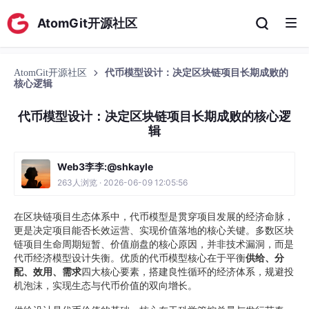
AtomGit开源社区
AtomGit开源社区
代币模型设计：决定区块链项目长期成败的
核心逻辑
代币模型设计：决定区块链项目长期成败的核心逻
辑
Web3李李:@shkayle
263人浏览 · 2026-06-09 12:05:56
在区块链项目生态体系中，代币模型是贯穿项目发展的经济命脉，
更是决定项目能否长效运营、实现价值落地的核心关键。多数区块
链项目生命周期短暂、价值崩盘的核心原因，并非技术漏洞，而是
代币经济模型设计失衡。优质的代币模型核心在于平衡
供给、分
配、效用、需求
四大核心要素，搭建良性循环的经济体系，规避投
机泡沫，实现生态与代币价值的双向增长。