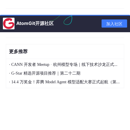
AtomGit开源社区
加入社区
需求设计的核心是搭建价值闭环，持续驱动代币增值。代币价值的
长久支撑，源于持续增长的市场需求。项目需通过生态拓展、商业
更多推荐
合作、用户增量运营等方式，持续拓宽代币应用场景，扩大市场需
求基数。同时，需搭建完善的经济循环机制，搭配交易手续费销
·
CANN 开发者 Meetup · 杭州模型专场｜线下技术沙龙正式开启报名！
毁、官方回购销毁等通缩机制，对冲代币通胀压力，平衡市场供需
·
关系，让代币价值具备长期升值潜力。
G-Star 精选开源项目推荐｜第二十二期
·
14.4 万奖金！昇腾 Model Agent 模型适配大赛正式起航（第二季）
除此之外，流动性管理、去中心化治理、合规风控是代币模型平稳
运行的保障。项目需兼顾CEX与DEX双向流动性，保障代币交易流
通顺畅；搭建公平的治理机制，防范大额持仓用户垄断投票权；严
守行业合规标准，规避证券化风险，通过压力测试排查模型失衡、
网络攻击等潜在风险。