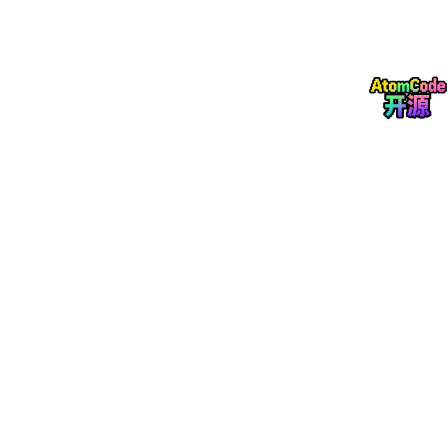
def
__init__
(
self, model_config: 
dict
):

        self.model_config = model_config

        self.model = 
None
        self.optimizer = 
None
def
setup
(
self
):

"""初始化模型和优化器"""
import
 torch

# 实际场景中加载模型
        self.model = torch.nn.Linear(
768
, 
768
).cuda
        self.optimizer = torch.optim.Adam(

            self.model.parameters(), lr=
1e-4
        )

def
train_step
(
self, batch: 
dict
) -> 
dict
:

"""执行一步训练"""
import
 torch

        self.model.train()

        inputs = torch.tensor(batch[
'input'
]).cuda(