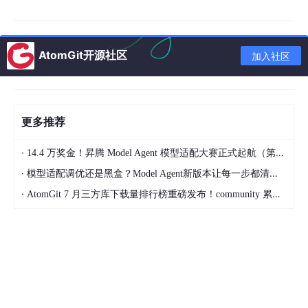
Ray 集群由 Head Node（全局控制服务+Dashboard）和多个 W
AtomGit开源社区
加入社区
orker Node 组成。Remote Function 用于无状态的并行任务（数
据并行训练），Actor 用于有状态的长连接服务（推理），Place
ment Group 用于 GPU 拓扑约束调度。
三、实现
更多推荐
3.1 分布式训练
·
14.4 万奖金！昇腾 Model Agent 模型适配大赛正式起航（第二季）
·
模型适配调优还是黑盒？Model Agent新版本让每一步都清晰可见
import
 ray

·
AtomGit 7 月三方库下载量排行榜重磅发布！community 累计破百万断层领跑，Chromium 组件全面霸榜
# 初始化 Ray（本地模式或集群模式）
ray.init()

@ray.remote(
num_gpus=
1
)
class
TrainingWorker
:

"""训练 Worker：每个 GPU 一个 Actor"""