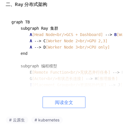
二、Ray 分布式架构
graph TB

    subgraph Ray 集群

A
[Head Node<br/>GCS + Dashboard]
 --> 
B
[Work
A
 --> C
[Worker Node 2<br/>GPU 2,3]
A
 --> D
[Worker Node 3<br/>CPU only]
    end

    subgraph 编程模型

        E
[Remote Function<br/>无状态并行任务]
 --> F
[
        G
[Actor<br/>有状态长连接]
 --> H
[推理服务]
I
[Placement Group<br/>资源拓扑约束]
 --> J
[G
    end

阅读全文
    subgraph 弹性伸缩

        K
[Autoscaler<br/>根据队列深度扩缩]
        K --> 
B
# 云原生
# kubernetes
        K --> C
