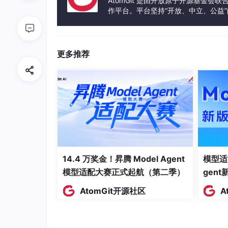
AtomGit 是由开放原子开源基金会
作平台。平台坚持“开放、中立、公益
subgraph
 倾斜指标

发体验和算力服务整合在一起，为开
N
[基尼系数<br/>0=均匀, 1=极端倾斜]
O
[变异系数 CV<br/>标准差/均值]
P
[最大/最小比<br/>热点节点/冷节点]
更多推荐
end
L
--
> 
N
&
O
&
P
2.2 倾斜量化指标
import
 numpy 
as
14.4 万奖金！昇腾 Model Agent
模型适
from
 dataclasses 
import
 dataclass

模型适配大赛正式起航（第二季）
gen
@dataclass
AtomGit开源社区
A
class
SkewMetrics
:

"""数据倾斜量化指标"""
    gini_coefficient: 
float
# 基尼系