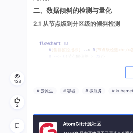
二、数据倾斜的检测与量化
2.1 从节点级到分区级的倾斜检测
flowchart
TB
A
[集群监控指标]
--
> 
B
[节点级检测<br/
B
--
> 
C
{节点间偏差 > 
2
x
?}

C
--
>|是| 
D
[节点级倾斜确认]
C
--
>|否| 
E
[分区级检测<br/>各分区数据
E
--
> 
F
{分区间偏差 > 
5
x
?}

428
F
--
>|是| 
G
[分区级倾斜确认]
F
--
>|否| 
H
[分桶级检测<br/>热点Key分析
# 云原生
# 容器
# 微服务
# kuberne
H
--
> 
I
{
Key
频率偏差 > 
10
x
?}

I
--
>|是| 
J
[热点Key倾斜]
2
I
--
>|否| 
K
[分布均匀]
D
&
G
&
J
--
> 
L
[倾斜量化评分]
AtomGit开源社区
L
--
> 
M
[AI 重分布策略推荐]