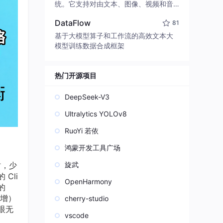
edit code, run commands, and verify
统。它支持对由文本、图像、视频和音
changes — autonomously. Built in Rus
频组成的多模态上下文进行统一理解，
t for speed. Get Started
DataFlow
81
并能生成分辨率高达 2K、时长可达 15
秒的带原生立体声音频的视频。得益于
基于大模型算子和工作流的高效文本大
面向任务泛化的系统设计，H3 在预训练
模型训练数据合成框架
阶段就已具备广泛的多模态上下文理解
与生成能力，能够出色地执行复杂的多
模态指令。
热门开源项目
DeepSeek-V3
Ultralytics YOLOv8
RuoYi 若依
鸿蒙开发工具广场
时，少
旋武
Cli
OpenHarmony
的
增）
cherry-studio
眼无
vscode