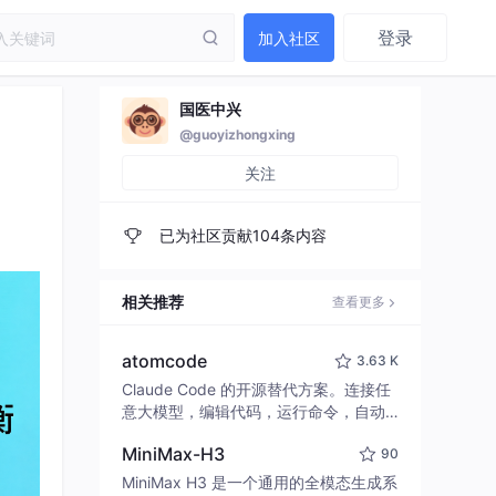
登录
加入社区
国医中兴
@guoyizhongxing
关注
已为社区贡献104条内容
相关推荐
查看更多
atomcode
3.63 K
Claude Code 的开源替代方案。连接任
意大模型，编辑代码，运行命令，自动
验证 — 全自动执行。用 Rust 构建，极
MiniMax-H3
90
致性能。 ｜ An open-source alternativ
e to Claude Code. Connect any LLM,
MiniMax H3 是一个通用的全模态生成系