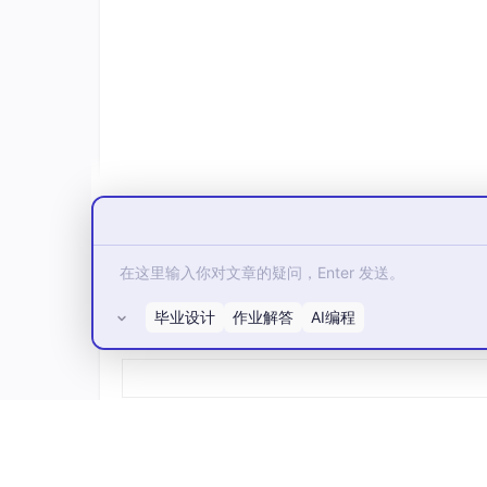
return
 SkewMetrics(

            gini_coefficient=
round
(gini
            coefficient_of_variation=
ro
            max_min_ratio=
round
(max_min
            hot_partition_pct=
round
(hot
            severity=severity,

        )

def
detect_key_skew
(
self, key_frequ
"""检测热点 Key 倾斜"""
        freqs = np.array(
list
(key_frequ
        total = freqs.
sum
()

毕业设计
作业解答
AI编程
所有评论(0)
# Top-10 Key 占比
        top10 = np.sort(freqs)[-
10
:]

        top10_pct = 
float
(top10.
sum
() /
# 基尼系数
        gini = self._compute_gini(freqs)