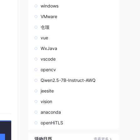
windows
VMware
仓颉
vue
WxJava
vscode
opencv
Qwen2.5-7B-Instruct-AWQ
jeesite
vision
anaconda
openHiTLS
活动日历
查看更多