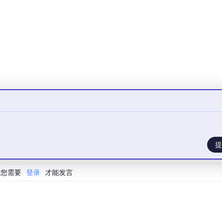
, 
4
),

und
(cv, 
4
),

, 
2
),

_pct, 
4
),

encies: 
dict
) -> 
dict
:

encies.values()), dtype=np.float64)

提
您需要
登录
才能发言
 total)


