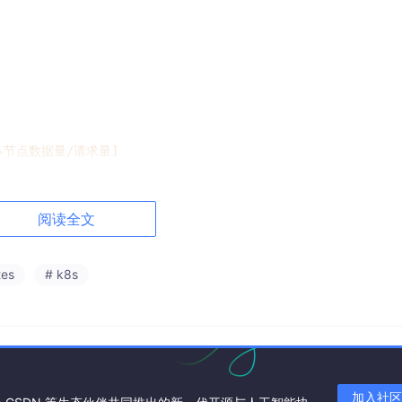
>各节点数据量/请求量]
量]
阅读全文
]
tes
# k8s
加入社区