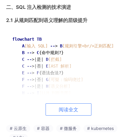
二、SQL 注入检测的技术演进
2.1 从规则匹配到语义理解的层级提升
flowchart
TB
A
[输入 SQL]
--
> 
B
[规则引擎<br/>正则匹配]
B
--
> 
C
{命中规则?}

C
--
>|是| 
D
[拦截]
C
--
>|否| 
E
[AST 解析]
E
--
> 
F
{语法合法?}

F
--
>|否| 
G
[可疑：编码绕过]
F
--
>|是| 
H
[语义分析]
H
--
> 
I
[LLM 判断意图]
I
--
> 
J
{注入意图?}

J
--
>|是| 
K
[拦截 + 告警]
阅读全文
J
--
>|否| 
L
[放行]
subgraph
 规则引擎盲区

# 云原生
# 容器
# 微服务
# kubernetes
M
[大小写变异]