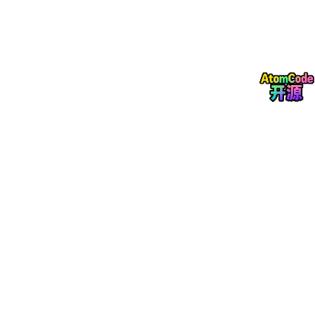
        (re.
compile
(
r"(?i)(--|#|/\*)"
), 
"注释注入"
),

        (re.
compile
(
r"(?i)(\bDROP\b\s+\bTABLE\b)"
),
        (re.
compile
(
r"(?i)(;\s*\b(SELECT|INSERT|UPD
        (re.
compile
(
r"(\bCHAR\s*\(|\bCONCAT\s*\()"
,
    ]

def
detect
(
self, sql: 
str
) -> 
dict
:

for
 pattern, name 
in
 self.RULES:

if
 pattern.search(sql):

return
 {
"detected"
: 
True
, 
"rule"
: n
# 无法检测的变异
# OR 'a'='a'  → 不匹配 OR 数字=数字
# UN/**/ION SELECT → 不匹配 UNION SELECT
return
 {
"detected"
: 
False
, 
"confidence"
: 
0.
三、大模型辅助的语义检测方案
3.1 基于 AST 的规范化预处理