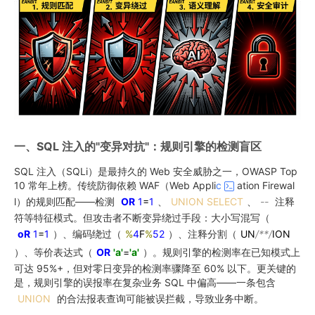
一、SQL 注入的"变异对抗"：规则引擎的检测盲区
SQL 注入（SQLi）是最持久的 Web 安全威胁之一，OWASP Top
10 常年上榜。传统防御依赖 WAF（Web Appli
c
ation Firewal
l）的规则匹配——检测
OR
1
=
1
、
UNION
SELECT
、
--
注释
符等特征模式。但攻击者不断变异绕过手段：大小写混写（
oR
1
=
1
）、编码绕过（
%
4
F
%
52
）、注释分割（
UN
/**/
ION
）、等价表达式（
OR
'a'
=
'a'
）。规则引擎的检测率在已知模式上
可达 95%+，但对零日变异的检测率骤降至 60% 以下。更关键的
是，规则引擎的误报率在复杂业务 SQL 中偏高——一条包含
UNION
的合法报表查询可能被误拦截，导致业务中断。