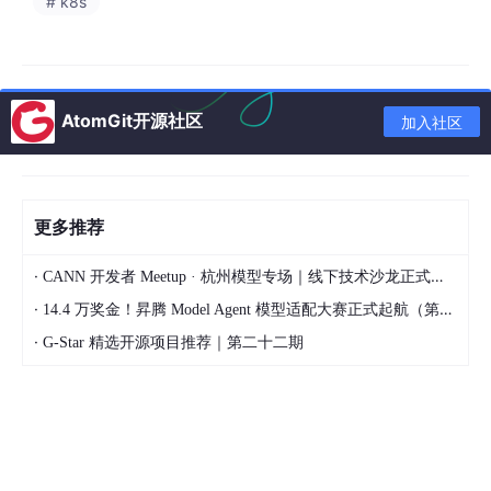
# k8s
N
[编码绕过]
O
[等价表达式]
P
[注释分割]
end
AtomGit开源社区
加入社区
M
&
N
&
O
&
P
--
> 
E
2.2 传统规则引擎的局限
更多推荐
·
CANN 开发者 Meetup · 杭州模型专场｜线下技术沙龙正式开启报名！
import
 re

·
14.4 万奖金！昇腾 Model Agent 模型适配大赛正式起航（第二季）
class
RuleBasedSQLiDetector
:

·
G-Star 精选开源项目推荐｜第二十二期
"""传统规则引擎：正则匹配已知注入模式"""
    RULES = [

# 经典注入模式
        (re.
compile
(
r"(?i)(\bOR\b\s+\d+\s*=\s*\d+)"
        (re.
compile
(
r"(?i)(\bUNION\b\s+\bSELECT\b)"