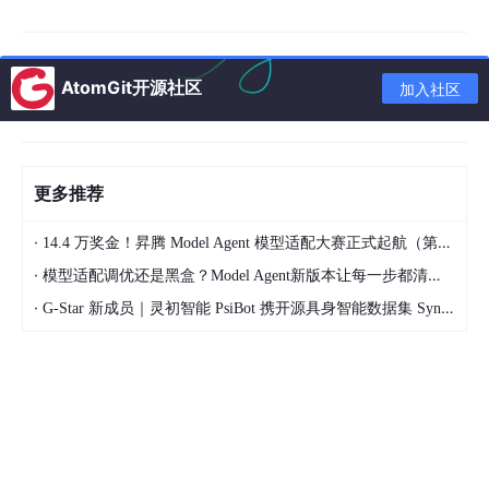
无符号减法转有符号处理 示例
修改前
AtomGit开源社区
加入社区
修改后
systemverilog引入signed有符号数的目的是什
么？
更多推荐
常数和变量前面加负号，表示什么意思？
·
有符号数​​
14.4 万奖金！昇腾 Model Agent 模型适配大赛正式起航（第二季）
·
模型适配调优还是黑盒？Model Agent新版本让每一步都清晰可见
​​无符号数​​
·
G-Star 新成员｜灵初智能 PsiBot 携开源具身智能数据集 SynData 入驻 AtomGit
运算
运算规则
原码与补码之间的转换规则：
正数和负数的原码、反码、补码
函数