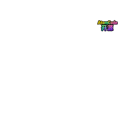
全等 与 逻辑等
仿真的时间函数
clog2（n） 函数
方法一
方法二
代码
流操作
非合并数组 流操作
队列的流操作
mailbox
assert
interface
generate