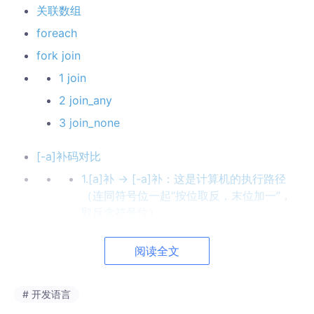
关联数组
foreach
fork join
1 join
2 join_any
3 join_none
[-a]补码对比
1.[a]补 -> [-a]补：这是计算机的执行路径
（连同符号位一起“按位取反，末位加一”，
取反含符号位）。
2. [a]原 <--> [a]补
阅读全文
3.[a]原 -> [-a]补：这是人脑的思考路径（先
算绝对值，再转负数）。
# 开发语言
4.示例对比