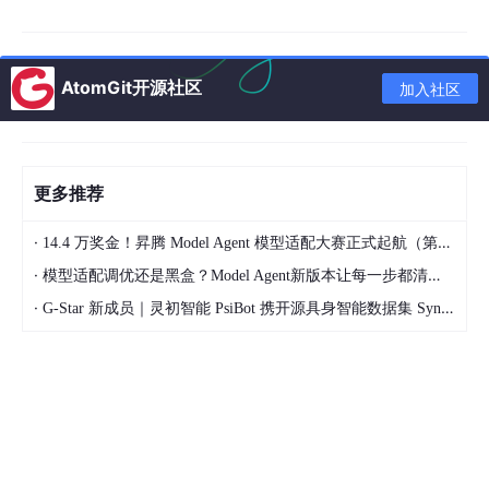
2.1 知识图谱：超越关键词匹配的关系建模
传统的信息检索方案基于关键词匹配。例如，工程师输入“液压油
AtomGit开源社区
加入社区
温过高”，系统返回所有包含这些关键词的文档。这种方式无法理
解查询意图，也无法建立“油温过高”与“油泵磨损”“溢流阀卡滞”“散
热器堵塞”等不同原因之间的逻辑关系。
知识图谱则采用不同的技术路线。它通过
实体-关系-属性
的三元组
更多推荐
结构，对维修领域的知识进行显式建模。一个典型的维修知识图谱
包含以下几类核心实体与关系：
·
14.4 万奖金！昇腾 Model Agent 模型适配大赛正式起航（第二季）
物理实体
：机型、系统、子系统、部件、部件位置。
·
模型适配调优还是黑盒？Model Agent新版本让每一步都清晰可见
故障实体
：故障现象、故障原因、故障状态。
·
G-Star 新成员｜灵初智能 PsiBot 携开源具身智能数据集 SynData 入驻 AtomGit
过程实体
：排查步骤、维修方案、工卡步骤。
文档实体
：维修手册章节、历史工卡、服务通告。
实体之间的关系被显式定义，例如“现象A—可能由—原因B”“原因B
—可通过—步骤C—排查”“原因B—可采取—方案D—解决”“方案D
—包含步骤—步骤E”。这种结构化的知识表示，使计算机能够理解