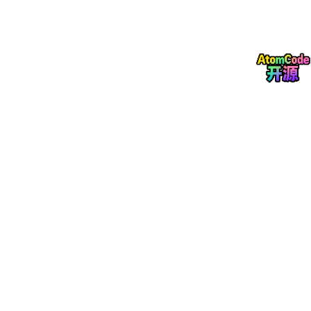
故障现象与根因之间的因果链条，实现从“关键词匹配”到“逻辑推
理”的跨越。
2.2 GraphRAG：知识图谱与
大模型
的能力互补
仅靠知识图谱进行推理，在处理非结构化的自然语言查询和生成流
畅的排故方案描述时存在局限。大语言模型（LLM）具备优秀的自
然语言理解与生成能力，但其固有的“幻觉”问题和缺乏可溯源的知
识支撑，在安全至上的航空维修场景中难以单独应用。
GraphRAG（图谱增强检索生成）
提供了一种可行的融合路径。
其核心流程为：当用户输入一个故障描述（如“B737飞机液压B系
统压力波动”）时，系统首先从查询中提取实体（“B737”“液压B系
统”“压力波动”），在知识图谱中进行多跳检索，获取相关的故障原
因、排查步骤和历史案例；同时，系统也将查询向量化，在文本库
中进行相似检索。两种检索结果合并后，作为上下文输入到大模型
中，生成最终的排故建议或工卡草稿。
这种方案的优势在于：大模型负责生成流畅的、符合工程师阅读习
惯的文本；知识图谱负责提供准确、可溯源的结构化知识，并对大
模型的输出进行事实性约束，有效降低幻觉风险。
2.3 神经符号
AI
：实现可解释的因果推理