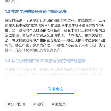
验机制。
1.2 排故过程的经验依赖与知识流失
故障排除是一个从现象到原因的溯因推理过程。传统模式下，工程
师在大脑中完成“故障现象→可能原因→排查步骤→维修方案”的映
射。这一过程对个人经验的依赖极高：经验丰富的工程师能够快速
定位根因，而新手则需要反复查阅手册、请教他人。更为关键的
是，每次排故过程中产生的宝贵经验——哪些现象与哪些原因高度
相关、哪些排查步骤最为高效——往往只停留在个人笔记或口头传
授中，无法转化为组织的可复用资产。
1.3 从“文档管理”到“知识管理”的范式转移需求
上述痛点的根源在于：传统信息系统对维修知识的管理停留在“文
档级”，而非“知识级”。文档是知识的载体，但不是知识本身。当工
程师需要解决一个故障时，他需要的不是一份份手册，而是“这个
现象对应什么原因”“这个原因需要检查哪些位置”“这个方案的成功
阅读全文
率如何”等结构化、可推理的知识单元。因此，航空维修的信息化
建设，需要从“文档数字化”迈向“知识图谱化”，构建一个能够理解
维修逻辑、支持因果推理的智慧维修平台。
# 知识图谱
# 运维
# 数据库
二、技术路径选型与核心原理