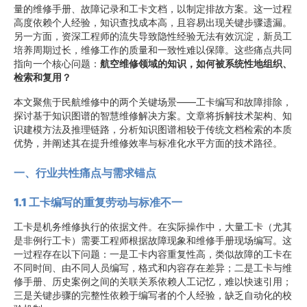
量的维修手册、故障记录和工卡文档，以制定排故方案。这一过程
高度依赖个人经验，知识查找成本高，且容易出现关键步骤遗漏。
另一方面，资深工程师的流失导致隐性经验无法有效沉淀，新员工
培养周期过长，维修工作的质量和一致性难以保障。这些痛点共同
指向一个核心问题：
航空维修领域的知识，如何被系统性地组织、
检索和复用？
本文聚焦于民航维修中的两个关键场景——工卡编写和故障排除，
探讨基于知识图谱的智慧维修解决方案。文章将拆解技术架构、知
识建模方法及推理链路，分析知识图谱相较于传统文档检索的本质
优势，并阐述其在提升维修效率与标准化水平方面的技术路径。
一、行业共性痛点与需求锚点
1.1 工卡编写的重复劳动与标准不一
工卡是机务维修执行的依据文件。在实际操作中，大量工卡（尤其
是非例行工卡）需要工程师根据故障现象和维修手册现场编写。这
一过程存在以下问题：一是工卡内容重复性高，类似故障的工卡在
不同时间、由不同人员编写，格式和内容存在差异；二是工卡与维
修手册、历史案例之间的关联关系依赖人工记忆，难以快速引用；
三是关键步骤的完整性依赖于编写者的个人经验，缺乏自动化的校