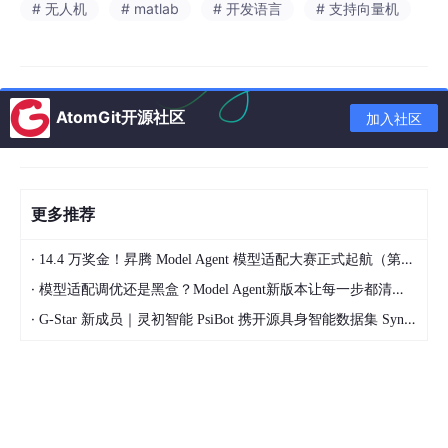
# 无人机
# matlab
# 开发语言
# 支持向量机
释性差、训练成本高的短板；混合MPC-RL策略融合了模型预测控
制的稳定性、约束处理能力与强化学习的自适应优化能力，有效弥
补了单一算法的技术短板，在复杂扰动、大机动、动态约束场景下
具备最优综合性能。本文的研究结论可为无人机高精度、高鲁棒性
轨迹跟踪控制系统的设计与选型提供理论参考与工程依据。
AtomGit开源社区
加入社区
关键词
：无人机；轨迹跟踪；模型预测控制；非线性预测控制；强
化学习；混合控制策略
1 引言
更多推荐
随着无人机技术在测绘巡检、物流配送、低空竞速、应急救援等领
域的规模化应用，复杂动态环境下的高精度轨迹跟踪控制已成为无
·
14.4 万奖金！昇腾 Model Agent 模型适配大赛正式起航（第二季）
人机自主飞行的核心技术瓶颈。无人机飞行过程中存在典型的强非
线性动力学特性、姿态耦合特性，同时易受气流扰动、负载变化、
·
模型适配调优还是黑盒？Model Agent新版本让每一步都清晰可见
外部障碍约束等不确定因素影响，传统固定参数控制算法难以兼顾
·
G-Star 新成员｜灵初智能 PsiBot 携开源具身智能数据集 SynData 入驻 AtomGit
跟踪精度、飞行稳定性与环境适应性。
模型预测控制作为一种基于模型的先进控制方法，凭借有限时域滚
动优化、显式约束处理的核心优势，被广泛应用于无人机轨迹跟踪
领域。根据建模方式的不同，可分为线性MPC与非线性NMPC两
类，分别适配线性简化模型与完整非线性动力学模型，在不同机动
工况下呈现出差异化的控制性能。但纯模型预测控制高度依赖精准