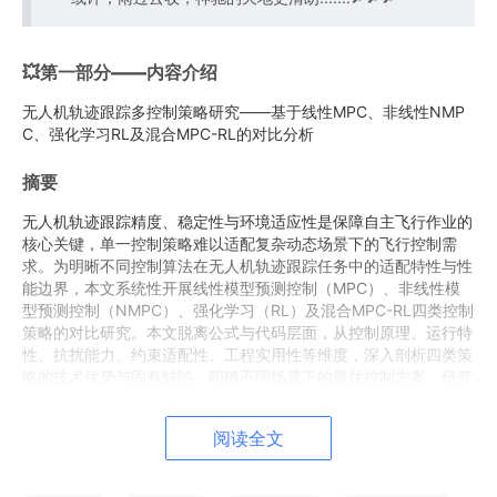
💥第一部分——内容介绍
无人机轨迹跟踪多控制策略研究——基于线性MPC、非线性NMP
C、强化学习RL及混合MPC-RL的对比分析
摘要
无人机轨迹跟踪精度、稳定性与环境适应性是保障自主飞行作业的
核心关键，单一控制策略难以适配复杂动态场景下的飞行控制需
求。为明晰不同控制算法在无人机轨迹跟踪任务中的适配特性与性
能边界，本文系统性开展线性模型预测控制（MPC）、非线性模
型预测控制（NMPC）、强化学习（RL）及混合MPC-RL四类控制
策略的对比研究。本文脱离公式与代码层面，从控制原理、运行特
性、抗扰能力、约束适配性、工程实用性等维度，深入剖析四类策
略的技术优势与固有缺陷，明确不同场景下的最优控制方案。研究
表明，线性MPC结构简单、实时性强，适用于低速、小机动、环
境稳定的常规轨迹跟踪场景；NMPC可适配无人机非线性动力学特
阅读全文
性，大幅提升大机动飞行控制精度，但存在计算复杂度高、参数调
试难度大的问题；纯强化学习RL无需依赖精准动力学模型，具备
极强的环境自适应与动态优化能力，然而存在稳定性不可控、可解