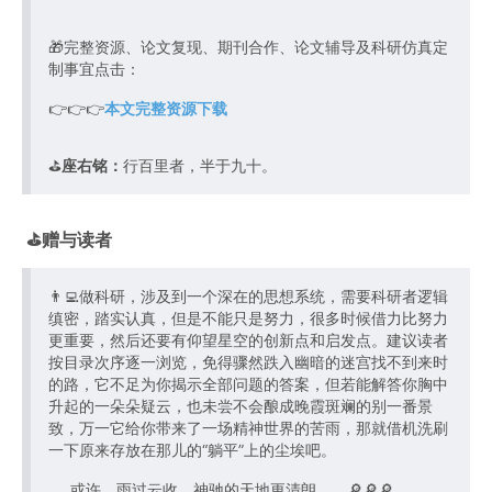
🎁完整资源、论文复现、期刊合作、论文辅导及科研仿真定
制事宜点击：
👉👉👉
本文完整资源下载
⛳️
座右铭：
行百里者，半于九十。
⛳️赠与读者
👨‍💻做科研，涉及到一个深在的思想系统，需要科研者逻辑
缜密，踏实认真，但是不能只是努力，很多时候借力比努力
更重要，然后还要有仰望星空的创新点和启发点。建议读者
按目录次序逐一浏览，免得骤然跌入幽暗的迷宫找不到来时
的路，它不足为你揭示全部问题的答案，但若能解答你胸中
升起的一朵朵疑云，也未尝不会酿成晚霞斑斓的别一番景
致，万一它给你带来了一场精神世界的苦雨，那就借机洗刷
一下原来存放在那儿的“躺平”上的尘埃吧。
或许，雨过云收，神驰的天地更清朗.......🔎🔎🔎