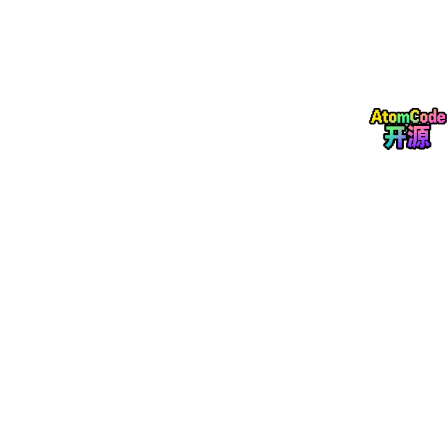
的系统模型，面对模型失配、未知扰动、动态工况变化时，控制性
能会显著下降，参数泛化能力不足的问题尤为突出。
强化学习作为数据驱动的智能控制方法，摆脱了对精准动力学模型
的依赖，通过环境交互与奖励迭代优化控制策略，具备极强的自适
应学习能力与动态决策能力，能够有效应对复杂未知扰动与非线性
工况。然而纯强化学习存在天然短板，训练过程耗时耗力、收敛稳
定性差，控制策略可解释性弱，且难以严格满足无人机飞行的物理
约束与安全边界，工程落地的稳定性与可靠性难以保障。
为解决单一控制算法的局限性，学界与工程界逐步探索MPC与RL
的融合框架，构建混合MPC-RL控制策略。该策略通过优势互补，
以MPC保障系统基础稳定性与约束合规性，以RL实现参数自适应
优化与扰动补偿，有效平衡了控制精度、实时性、鲁棒性与适应
性，成为当前无人机复杂场景轨迹跟踪的研究热点。
当前多数研究仅聚焦单一控制算法的性能优化，缺乏对四类主流控
制策略的系统性对比与场景适配分析。基于此，本文以无人机轨迹
跟踪任务为核心，系统性开展线性MPC、NMPC、纯RL、混合MP
C-RL四种控制策略的机理研究与性能对比，梳理各类算法的适用
场景、技术瓶颈与优化空间，为无人机轨迹跟踪控制系统的方案设
计、算法选型与工程落地提供全面的理论支撑。