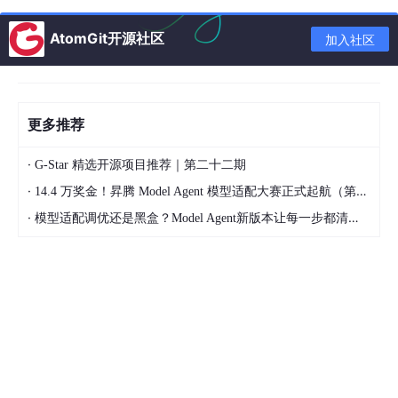
（潜在空间）就可以识别出与真品不符的元素。
AtomGit开源社区
加入社区
自编码器相对于其他降维算法（如线性判别分析或
主成分分析 (PC
A)）
的优势是：可以对不同变量之间的非线性关系进行建模。
更多推荐
·
G-Star 精选开源项目推荐｜第二十二期
·
14.4 万奖金！昇腾 Model Agent 模型适配大赛正式起航（第二季）
·
模型适配调优还是黑盒？Model Agent新版本让每一步都清晰可见