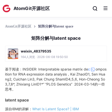
AtomGit开源社区
AtomGit开源社区
矩阵分解与latent space
矩阵分解与latent space
weixin_48379535
164人浏览 · 2026-06-08 19:50:50
基于阅读：INSIDER: Interpretable sparse matrix de
c
ompos
ition for RNA expression data analysis，Kai ZhaoID1, Sen Hua
ng2, Cuichan Lin3, Pak Chung ShamID4,5,6, Hon-Cheong So
3,7,8*, Zhixiang LinID1*” “PLOS Genetics” 2024-03-14的一些
思考。
latent space
源自IBM的讲解：
What Is Latent Space? | IBM