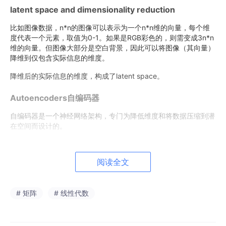
latent space and dimensionality reduction
比如图像数据，n*n的图像可以表示为一个n*n维的向量，每个维
度代表一个元素，取值为0-1。如果是RGB彩色的，则需变成3n*n
维的向量。但图像大部分是空白背景，因此可以将图像（其向量）
降维到仅包含实际信息的维度。
降维后的实际信息的维度，构成了latent space。
Autoencoders自编码器
自编码器是一个神经网络架构，专门为降低维度和将数据压缩到潜
在空间而设计的。
其目标为通过降维压缩来输入数据，再从压缩后的表示中精确重构
原始输入。编码器的每一层都比前一层的节点数量减少，每一层会
阅读全文
降维压缩传递到下一层，。解码器会使用潜在向量来重构原始输
入。
训练目标函数是最小化重构损失，即解码器重构结果与原始输入的
# 矩阵
# 线性代数
差异程度。因此自编码器可以学习输入数据潜在空间的有效映射。
例子：一块假表将其拆解，并尝试重建其内部的齿轮和机械结构