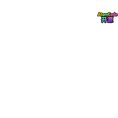
下图为意图识别数据处理全流程：
意图识别数据处理流程
图
三、全链路优化实战方案
我从数据、模型、推理、业务四个层面逐一优化，针对性解决各类
痛点。
下图是离线意图识别整体架构：