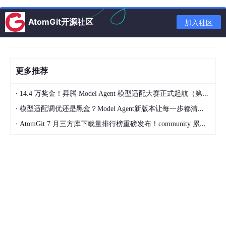
传统 TextCNN、LSTM 对口语化、碎片化文本的语义捕捉能力不
足，直接被排除；原生 BERT-base 虽然识别精度高，但参数量
AtomGit开源社区
加入社区
大、推理慢，完全不适合离线设备。综合考量后，我选用bert-tiny
作为基础模型。它体积小、算力消耗低、推理效率高，经过场景微
调后，精度完全能够满足业务需求，是离线 NLP 落地的优选方
案。
更多推荐
2.3 数据清洗与增强
数据是模型效果的根基，我先完成基础数据清洗：剔除乱码、严重
·
14.4 万奖金！昇腾 Model Agent 模型适配大赛正式起航（第二季）
错字等无效内容，统一意图标签规范。 面对标注样本不足的问
·
模型适配调优还是黑盒？Model Agent新版本让每一步都清晰可见
题，我采用多种方式做数据扩增：用同义词替换改写语句、通过回
译生成不同表达、依托知识图谱实体批量构造问句；同时拆分多意
·
AtomGit 7 月三方库下载量排行榜重磅发布！community 累计破百万断层领跑，Chromium 组件全面霸榜
图句子，保证单条样本仅对应一个意图，再补充上下文信息，最终
把数千条原始样本扩充至万级，有效提升了模型泛化能力。
下图为整体离线转记业务流程：
离线转记整体流程
图