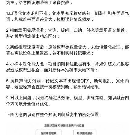
为主，给意图识别带来了诸多挑战：
1.口语化文本识别不准：文本里充斥着省略句、倒装句和各类语气
词，和标准书面语差异大，模型误判情况频发；
2
.
相似意图极易混淆：查询、提问、归纳、补充等意图语义相近，
基础模型很难做出精准区分；
3
.
离线推理速度滞后：原始模型参数量偏大，未做轻量化处理，部
署在离线设备上延迟高，达不到实时转记要求；
4
.
小样本泛化能力差：项目初期标注数据有限，常规训练方式很容
易造成模型过拟合，面对新样本准确率大幅下滑；
5
.
抗噪声能力薄弱：转记文本常出现错别字、断句混乱、冗余内
容，这些噪声会直接干扰模型判断，输出错误结果。
针对以上问题，我最终确定从数据、模型、训练策略、知识融合四
个方向展开全链路优化。
下图为意图识别在整个知识图谱系统中的所处位置：