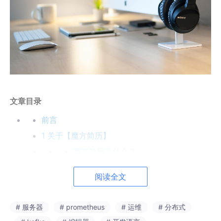
文章目录
前言
1 关于【魔方简历】
魔方简历是什么？
核心优势
阅读全文
2 Windows部署安装【魔方简历】
准备工作
# 服务器
# prometheus
# 运维
# 分布式