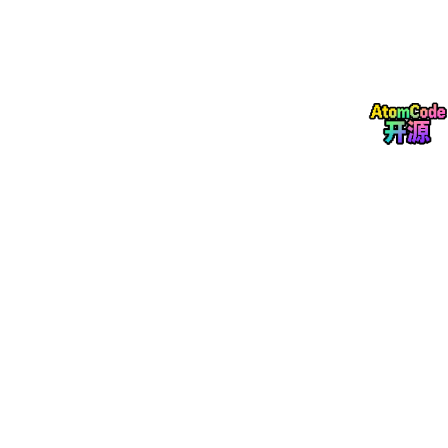
题较劲。
更重要的是，它是一款开源项目。
意味着你不仅可以自己部署，还能完全掌控数据和模板。对于经常
更新简历、准备跳槽或者正在找工作的开发者来说，这种方式比频
繁切换各种在线简历平台更加自由。如果再结合 cpolar 提供的远
程访问能力，即使人在外面，也能随时打开自己的简历编辑器继续
完善内容。
本文就从部署到使用，带大家体验一下这款最近比较受关注的开源
AI 简历工具。