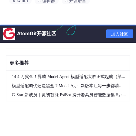
具体步骤
# kafka
# 编辑器
# 开发语言
3 简单使用【魔方简历】
首次打开
AtomGit开源社区
加入社区
编辑内容
更换主题色
自定义模板
更多推荐
一键导出PDF
·
14.4 万奖金！昇腾 Model Agent 模型适配大赛正式起航（第二季）
4 介绍以及安装cpolar
·
模型适配调优还是黑盒？Model Agent新版本让每一步都清晰可见
5 使用cpolar远程使用魔方简历
·
G-Star 新成员｜灵初智能 PsiBot 携开源具身智能数据集 SynData 入驻 AtomGit
结尾
直到最近体验了 Magi
c
Resume，我才意识到简历工具其实也
可以像开发工具一样讲究效率。它并不是简单提供几个模板，而是
把内容编辑、实时预览、主题切换、
AI
辅助以及 PDF 导出整合
到了同一个系统中。写简历时更像是在编辑文档，而不是和排版问