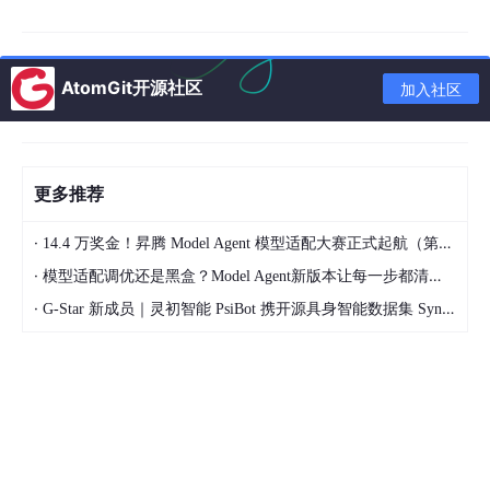
“我用 FastAPI 封装了一个接口。”
“我把 PDF 塞进了向量数据库。”
AtomGit开源社区
加入社区
很多初学者觉得，能调个 API、回传个结果就算会 AI 开发了。
这种事你说的越细，越证明你只是个流水线工人。最多15K顶天
了。
更多推荐
为什么？因为你根本没有解决复杂场景的全局思维。
·
14.4 万奖金！昇腾 Model Agent 模型适配大赛正式起航（第二季）
·
模型适配调优还是黑盒？Model Agent新版本让每一步都清晰可见
你要升维思考：
·
G-Star 新成员｜灵初智能 PsiBot 携开源具身智能数据集 SynData 入驻 AtomGit
不是"我调用了什么接口"，而是：
整个项目由我负责，我该怎么设计？
整个团队让我带，我该怎么编排？
你要在面试中体现这些全局思维。你的角色才是项目负责人、架构
师。