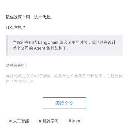
记住这两个词：技术代差。
什么意思？
当你还在纠结 LangChain 怎么调用的时候，我已经在设计
整个公司的 Agent 集群架构了。
这就是差距。
你撑死就是在公司打螺丝。高薪永远不会等你成长起来，而是要你
自己去寻找机会。
二、拔高站位：别做"流水线工人"
阅读全文
# 人工智能
# 机器学习
# java
我见过很多面试的人，拿着一个点反复说：