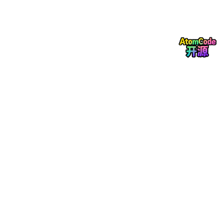
这时候，50万年薪才会来。
三、破除学历焦虑：大专起薪40K的岗位一大堆
现在很多人开始慌了：
“我就一个普通本科，不可能给我20K的。”
“别人做AI都是硕士博士的。”
我们又不是要去从零造一个豆包，你不去搞AI底层算法，要什么博
士硕士？
你现在打开招聘网站：
岗位选"AI
大模型
相关"
学历有些都是大专起