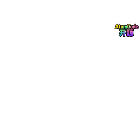
原则是：
能用现成智能体解决的，绝不自己写Prompt；能用工具平台拖拉
拽实现的，绝不自己写代码。
4. 拒绝FOMO（错失恐惧症）
2026年，也许每天都有新模型发布。
早上Google发了个Gemini 4.0，晚上OpenAI发了个GPT-6 previe
w，明天国内又出了个什么“超级全能王”。
很多人每天焦虑：哎呀我又错过新模型了。