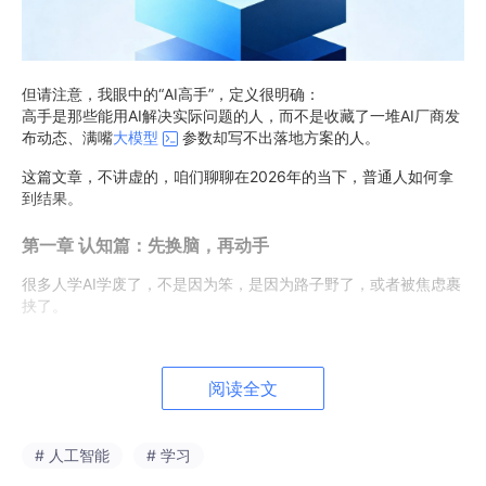
但请注意，我眼中的“AI高手”，定义很明确：
高手是那些能用AI解决实际问题的人，而不是收藏了一堆AI厂商发
布动态、满嘴
大模型
参数却写不出落地方案的人。
这篇文章，不讲虚的，咱们聊聊在2026年的当下，普通人如何拿
到结果。
第一章 认知篇：先换脑，再动手
很多人学AI学废了，不是因为笨，是因为路子野了，或者被焦虑裹
挟了。
在动手之前，这7条原则，希望能帮你省下半年的弯路。
阅读全文
1. 以终为始：你到底想要什么？
不要为了学AI而学AI。
我见过太多人，听说Python火就去学Python，听说AI火就去学A
# 人工智能
# 学习
I，结果书买了、课报了，最后全是“从入门到放弃”。