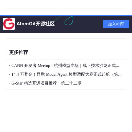
你要先问自己：我工作里最烦人的事是什么？
是写那个永远写不完的周报？是做不完的Ex
c
el表？还是每天要
回复几百个千篇一律的客户咨询？
带着问题去找AI，你一下午就能学会；带着“我要成为AI大神”的目
AtomGit开源社区
加入社区
标去学，你半年都入不了门。
2. 第一性原理：理解AI的局限
别把AI神话成拥有人类意识的“硅基生命”。
更多推荐
直到今天，大模型的本质依然是概率统计。
·
它不是真懂你，它只是根据你给的上文，预测下一个字出现概率最
CANN 开发者 Meetup · 杭州模型专场｜线下技术沙龙正式开启报名！
高的是什么。
·
14.4 万奖金！昇腾 Model Agent 模型适配大赛正式起航（第二季）
理解了这一点，当它一本正经胡说八道时，你就不会生气，而是知
·
道：哦，我给的上下文（Context）不够，它“猜”偏了。你要做的
G-Star 精选开源项目推荐｜第二十二期
不是骂它，而是补充信息。
3. 实用主义：别做学院派
除非你是搞研发的，否则别去啃什么Transformer架构、注意力机
制的数学公式。
对于我们普通人，AI就是一把锤子。你会用锤子砸钉子就行，不需
要知道锤子的金属分子结构。