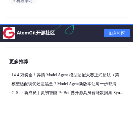
# 机器学习
系统通过构建机器学习模型，利用历史天气数据训练模型，学习温
度、地区与空气质量数值之间的复杂关系。管理员输入日时间、体
感温度、湿度、城市后，系统首先对输入数据进行预处理，确保数
据格式与模型要求一致。随后，模型根据输入特征进行推理，通过
AtomGit开源社区
加入社区
内部算法计算出最可能的空气质量数值。最后，系统将预测结果以
直观的方式展示给用户，实现了基于输入条件的精准空气质量数值
更多推荐
·
14.4 万奖金！昇腾 Model Agent 模型适配大赛正式起航（第二季）
·
模型适配调优还是黑盒？Model Agent新版本让每一步都清晰可见
·
G-Star 新成员｜灵初智能 PsiBot 携开源具身智能数据集 SynData 入驻 AtomGit