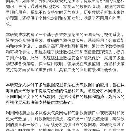
掘算法，如聚类、分类和关联规则挖掘等，提取出有价值的信息和
知识；最后，通过可视化技术，将复杂的数据以直观、易懂的方式
呈现给用户。系统不仅支持实时天气查询、历史数据分析和未来趋
势预测，还提供了个性化定制和交互功能，满足了不同用户的需
求。
本研究成功构建了一个基于多维数据挖掘的全国天气可视化系统，
旨在为公众提供高效、准确的气象信息服务。系统采用了分布式架
构和模块化设计，确保了高可用性和可扩展性。通过优化数据挖掘
和可视化算法，系统实现了快速数据处理和高质量图形渲染，提升
了用户体验。此外，系统还注重数据安全和隐私保护，采用了多重
加密和备份策略。实际应用表明，该系统在气象监测、预警和决策
支持等方面发挥了重要作用，具有广泛的应用前景和社会价值。
本研究深入探讨了多维数据挖掘算法在天气数据中的应用，旨在从
海量的天气数据中提取有价值的信息和知识。通过分析不同维度、
不同时间尺度下的天气数据，挖掘出潜在的规律和趋势，为后续的
可视化展示和决策支持提供数据基础。
利用网络爬虫技术从各大气象网站和气象数据接口中获取实时和历
史天气数据，并对数据进行清洗、格式统一和缺失值处理，确保数
据的质量和一致性，为后续分析提供可靠的数据源。本研究探讨了
多种可视化技术，如地图可视化、折线图、雷达图等，以直观地展