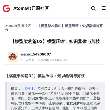
AtomGit开源社区
AtomGit开源社区
【模型架构篇02】模型压缩：知识蒸馏与剪
枝
【模型架构篇02】模型压缩：知识蒸馏与剪枝
weixin_54908067
513人浏览 · 2026-06-08 14:42:52
【模型架构篇02】模型压缩：知识蒸馏与剪枝
前言
：
大模型
强则强矣，但没人用得起也白搭。部署一
篇我们讲了量化——给模型"降精度"缩小体积。但量化不是
唯一手段。
知识蒸馏
可以让小模型继承大模型的能力，
剪枝
可以砍掉模型中80%用不上的参数，
低秩分解
可以压缩冗余
的权重矩阵。三种技术联合使用，能把一个7B模型压缩到