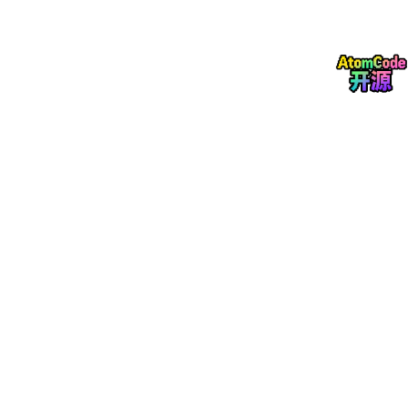
  每一种技术单独使用时，性能损失可控

  组合使用时，能实现
10
-20
倍的效率提升

  而性能只下降
10
-20
%
  → 这是
"性价比最高"
1.3 压缩 vs 直接用小模型
为什么不直接训练一个小模型，而要压缩？

直接训练7B:
  需要从头预训练

  数据：2T tokens

  GPU：256张×30天

  成本：数百万美元

  时间：一个月

72B蒸馏到7B:
  教师模型已经存在
