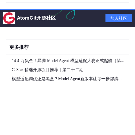
  但小模型能力不够 → 需要压缩技术让
"小模型变大能力"
AtomGit开源社区
加入社区
1.2 压缩能省多少？
以Qwe
n2
.5
-72
B压缩到
7
B级别为例：

更多推荐
┌──────────────┬────────────┬───────────┬──────────
·
14.4 万奖金！昇腾 Model Agent 模型适配大赛正式起航（第二季）
│ 方案          │ 模型大小    │ 推理速度   │ 性能保留  
·
G-Star 精选开源项目推荐｜第二十二期
├──────────────┼────────────┼───────────┼──────────
·
模型适配调优还是黑盒？Model Agent新版本让每一步都清晰可见
│ 原始
72
B FP
16
  │ 
144
GB      │ 基准      │ 
100
%
     
│ 
72
B I
NT4
量化  │ 
36
GB       │ 
2
-3
倍↑    │ 
95
-97
%
   
│ 
72
B→
7
B蒸馏   │ 
14
GB       │ 
8
-10
倍↑   │ 
85
-92
%
    
│ 
7
B剪枝
50
%
    │ 
7
GB        │ 
2
倍↑      │ 
90
-95
%
    
│ 
7
B剪枝+I
NT4
  │ 
3.5
GB      │ 
4
倍↑      │ 
85
-90
%
    
│ 组合拳
(全部)
  │ 
1.5
-3.5
GB  │ 
10
-20
倍↑  │ 
80
-90
%
    
└──────────────┴────────────┴───────────┴──────────
关键洞察：
