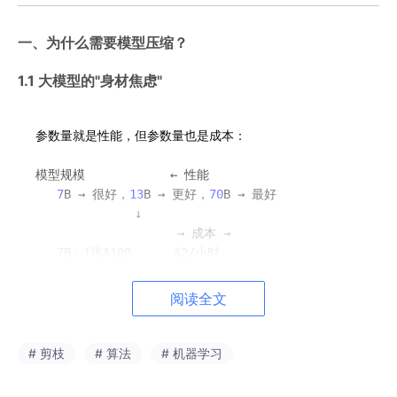
一、为什么需要模型压缩？
1.1 大模型的"身材焦虑"
参数量就是性能，但参数量也是成本：

模型规模            ← 性能            

7
B → 很好，
13
B → 更好，
70
B → 最好

              ↓

                    → 成本 →

7
B：
1
张A100      $2/小时

13
B：
1
张A100       $2/小时

70
B：
8
张A100      $16/小时 ← 贵
8
倍！

阅读全文
问题：

70
B模型性能比
7
B好，但好不了
8
倍

# 剪枝
# 算法
# 机器学习
  如果你的场景不需要最强的模型

  完全可以用一个更小、更便宜的模型
