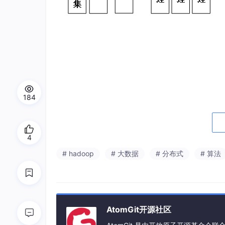
184
管理员在淘宝花卉管理模块中，通过数据爬虫技
性。模块允许管理员查看详情、修改信息、删除
4
息，而爬虫功能则后台自动运行，确保数据的实
# hadoop
# 大数据
# 分布式
# 算法
数据爬取采用Python的爬虫框架，Scrapy结
通过设置合理的爬取频率和遵守robots.tx
段，利用Python的Pandas库对数据进行
过正则表达式对文本数据进行清洗，提取有用信
质量和一致性。最终，清洗后的数据存储于数据
AtomGit开源社区