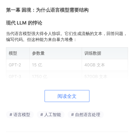
第一幕 困境：为什么语言模型需要结构
现代 LLM 的悖论
当代语言模型强大得令人惊叹。它们生成流畅的文本，回答问题，
编写代码。但这种能力来自暴力堆叠：
模型
参数量
训练数据
GPT-2
15 亿
40GB 文本
GPT-3
1750 亿
570GB 文本
GPT-4
~1.7 万亿（估计）
~13 万亿 token
阅读全文
每一句流畅的句子背后，都是一片
连续、无差别的概率海洋
。模型
知道"猫"经常出现在"那只"后面，但它不知道
为什么
。它没有"名
# 语言模型
# 人工智能
# 自然语言处理
词"或"冠词"的概念。句法结构被溶解在光滑的向量空间中，不可
恢复。
这带来三个实际问题：