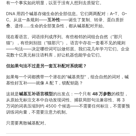
有一个事实如此明显，以至于没有人想到去质疑它。
DNA 用四个碱基存储生命的全部信息。它们两两配对：A–T、G–
C。从这一条规则——
互补性
——诞生了复制、转录、蛋白质折
叠、遗传……生命的全部复杂性，都从碱基配对开始。
现在看语言。词语排列成序列。有些相邻的词组合自然（“那只
猫”），有些则别扭（“猫那只”）。语言中存在一套看不见的规则
——句法——决定哪些词可以做邻居。我们花几年学习它们。企业
花数十亿美元标注语料库，好让机器也能学会它们。
但如果句法不过是另一套互补配对系统呢？
如果每一个词都携带一个潜在的"碱基类型"，组合自然的词对，碱
基恰好互补——就像 A 配 T，锁配钥匙？
这就是
碱基互补语言模型
的出发点：一个只有
48 万参数
的模型，
从原始无标注文本中自动发现词性、捕获局部句法兼容性、将 3
万词的词表压缩到约 4500 个候选——不需要任何标注，不需要预
训练词向量，不需要注意力机制。
只需要离散碱基配对。