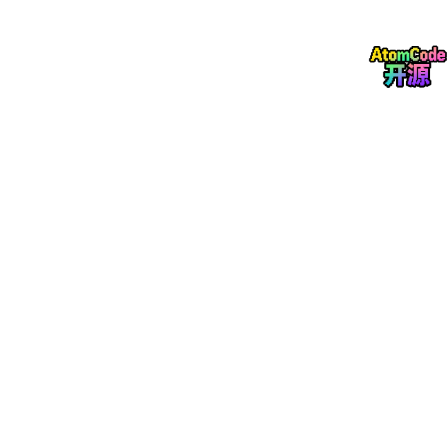
可以扩展到任意词表大小
生物学在这里给出了一个意想不到的答案。
第二幕 方法：当碱基互补遇上语言
核心洞察
在分子生物学中，互补碱基配对是最简单的兼容性规则：
A
 配 T

两个符号。一个配对矩阵。由此，万物生长。
我们提出，同样的原则可以用于语言。具体来说：