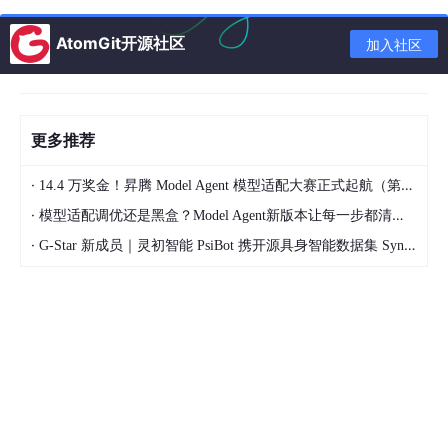
不可解释。
你无法打开一个 Transformer 问：“你
AtomGit开源社区
加入社区
把这个词归为什么句法类别？”
无法组合泛化。
如果模型见过"一只红色的猫"但从
未见过"一只蓝色的猫"，它没有原则性的理由知道后
者合法——除非它见过足够多的相似样本来插值。
更多推荐
无法压缩。
每一步，模型都要评估全部 V 个 toke
·
14.4 万奖金！昇腾 Model Agent 模型适配大赛正式起航（第二季）
n。V=30000 意味着每个位置 30000 次比较。没
·
模型适配调优还是黑盒？Model Agent新版本让每一步都清晰可见
有内在机制说"这里只需要看名词"。
·
G-Star 新成员｜灵初智能 PsiBot 携开源具身智能数据集 SynData 入驻 AtomGit
缺失的要素：离散结构
我们需要的不是更多参数，而是
结构
——具体来说，一种机制，能
够：
为每个词分配离散的、可解释的类别
在相邻词之间强制执行兼容性约束
不需要任何标注数据