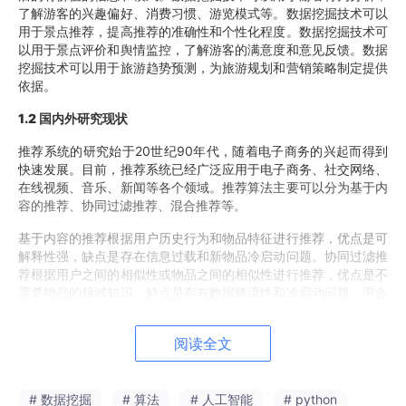
了解游客的兴趣偏好、消费习惯、游览模式等。数据挖掘技术可以
用于景点推荐，提高推荐的准确性和个性化程度。数据挖掘技术可
以用于景点评价和舆情监控，了解游客的满意度和意见反馈。数据
挖掘技术可以用于旅游趋势预测，为旅游规划和营销策略制定提供
依据。
1.
2
国内外研究现状
推荐系统的研究始于20世纪90年代，随着电子商务的兴起而得到
快速发展。目前，推荐系统已经广泛应用于电子商务、社交网络、
在线视频、音乐、新闻等各个领域。推荐算法主要可以分为基于内
容的推荐、协同过滤推荐、混合推荐等。
基于内容的推荐根据用户历史行为和物品特征进行推荐，优点是可
解释性强，缺点是存在信息过载和新物品冷启动问题。协同过滤推
荐根据用户之间的相似性或物品之间的相似性进行推荐，优点是不
需要物品的领域知识，缺点是存在数据稀疏性和冷启动问题。混合
推荐算法结合多种推荐算法的优点，可以弥补单一算法的不足。
阅读全文
1.
3
研究内容与主要工作
本文主要研究内容如下：
# 数据挖掘
# 算法
# 人工智能
# python