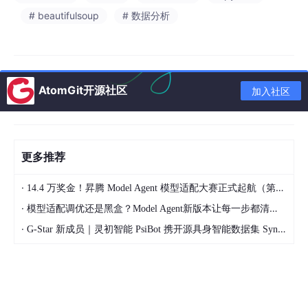
数据采集与预处理：收集安阳旅游景点数据和游客评
# beautifulsoup
# 数据分析
论数据，对数据进行清洗、去重、分词等预处理操
作。
基于情感分析的评论挖掘：采用SVM和朴素贝叶斯
算法对游客评论进行情感分析，挖掘景点的服务质量
AtomGit开源社区
和游客满意度，并对两种算法的效果进行对比。
加入社区
基于关联规则的景点挖掘：采用Apriori和FP-Growt
h算法挖掘景点之间的关联规则，发现游客的游览模
式，并对两种算法的效率和效果进行对比。
更多推荐
混合推荐算法设计：结合情感分析和关联规则的结
果，设计动态加权混合推荐算法，为用户提供个性化
·
14.4 万奖金！昇腾 Model Agent 模型适配大赛正式起航（第二季）
的景点推荐。
·
模型适配调优还是黑盒？Model Agent新版本让每一步都清晰可见
系统设计与实现：设计并实现一个基于Flask的安阳
·
G-Star 新成员｜灵初智能 PsiBot 携开源具身智能数据集 SynData 入驻 AtomGit
旅游景点个性化推荐系统，包括用户端和
管理后台
两大模块。
可视化分析与展示：集成ECharts数据可视化组件，
实现景点热度分析、情感分布展示、关联规则网络图