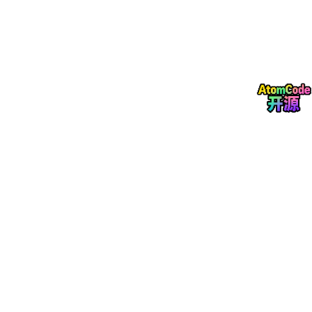
等多维度数据可视化功能。
1.
4
结构安排
本文共分为七章，具体结构安排如下：
第一章为绪论，介绍了研究背景与意义、国内外研究现状、研究内
容与主要工作以及论文结构安排。
第二章为相关技术介绍，介绍了系统开发所使用的技术栈和数据挖
掘算法。
第三章为系统需求分析与总体设计，对系统进行了需求分析，设计
了系统的总体架构和数据库结构。
第四章为系统关键模块设计与实现，详细介绍了各个模块的设计与
实现。
第五章为系统实现与界面展示，展示了系统的功能实现。
第六章为系统测试与分析，介绍了测试环境与方法，并给出了测试
结果。
第七章为总结与展望，总结了论文的工作，指出了系统存在的不