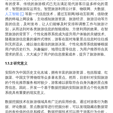
有的变革。传统的旅游模式已无法满足现代游客日益多样化的需
求，智慧旅游应运而生。智慧旅游利用云计算、物联网、大数据、
人工智能
等新一代信息技术，通过互联网/移动互联网，借助便
携的终端上网设备，主动感知旅游资源、旅游经济、旅游活动等方
面的信息，及时发布，让人们能够及时安排和调整工作与旅游计
划，从而达到对各类旅游信息的智能感知、方便利用的效果。在智
慧旅游的背景下，个性化推荐系统成为提升用户体验的关键技术。
随着旅游信息量的爆炸式增长，游客在面对海量景点信息时往往感
到无所适从，难以做出最佳的旅游决策。个性化推荐系统能够根据
用户的历史行为、兴趣偏好、地理位置等信息，为用户推荐符合其
需求的景点，大大减少了用户的信息搜索成本，提升了旅游体验。
1.1.
2
研究意义
安阳作为中国历史文化名城，拥有丰富的旅游资源，包括殷墟、红
旗渠、中国文字博物馆等众多著名景点。然而，目前针对安阳旅游
的个性化推荐服务相对较少，游客难以获取符合自身兴趣的景点推
荐信息。因此，开发一个基于数据挖掘的安阳旅游景点个性化推荐
系统具有重要的现实意义。
数据挖掘技术在旅游领域具有广泛的应用价值。通过对游客行为数
据、评论数据、景点数据等进行挖掘分析，可以发现隐藏在数据背
后的有价值的信息和模式。数据挖掘技术可以用于游客行为分析，