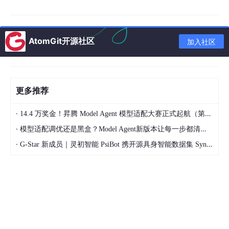
AtomGit开源社区
加入社区
更多推荐
打开ShareX的窗口，第一眼看上去里面的功能挺复杂的，其实它
·
14.4 万奖金！昇腾 Model Agent 模型适配大赛正式起航（第二季）
主要的功能就三个内容，
屏幕截图、上传、工具
。
·
模型适配调优还是黑盒？Model Agent新版本让每一步都清晰可见
·
G-Star 新成员｜灵初智能 PsiBot 携开源具身智能数据集 SynData 入驻 AtomGit