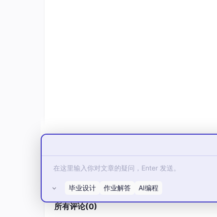
目标
：定义下一个为期2周迭代的范围。
参与者
：产品负责人（PO）、开发团队、Scr
前置条件
：产品待办事项已由PO梳理并排
主流程
：
PO展示最高优先级的用户故事。
开发团队使用“计划扑克”评估故
SM基于历史速度促进产能规划。
团队承诺Sprint待办事项。
后置条件
：创建已承诺的Sprint待办事项；S
毕业设计
作业解答
AI编程
3. 场景行为图（序列图）
所有评论(0)
该图说明了“注入紧急需求”场景——这是本案例