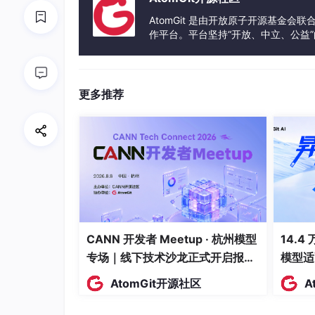
AtomGit 是由开放原子开源基金会
作平台。平台坚持“开放、中立、公益
发体验和算力服务整合在一起，为开
更多推荐
CANN 开发者 Meetup · 杭州模型
14.4
@startuml

专场｜线下技术沙龙正式开启报
模型适
left 
to
 right direction

名！
actor 
"Product Owner"
as
 PO

AtomGit开源社区
A
actor 
"Development Team"
as
 Dev

actor 
"Scrum Master"
as
 SM
