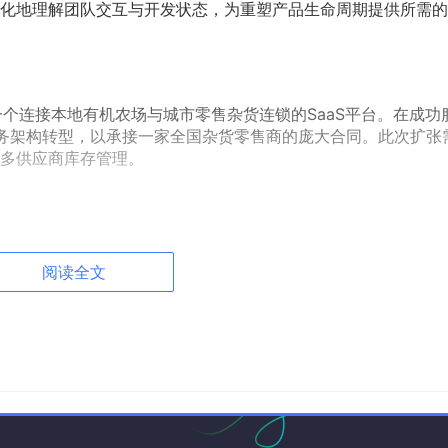
化地理解团队交互与开发状态，为重塑产品生命周期提供所需的
供一个连接本地有机农场与城市零售杂货连锁的SaaS平台。在成功
务架构转型，以承接一家全国杂货零售商的庞大合同。此次扩张
多供应商库存管理。
目构建的UML建模示例。
阅读全文
与敏捷流程需求（Sprint规划、梳理和交付）之间的交互。