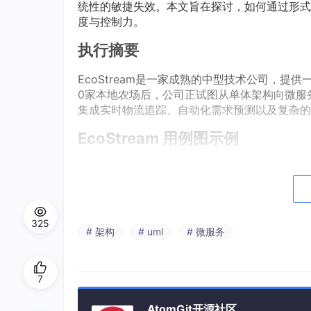
统性的敏捷失效。本文旨在探讨，如何通过形式
度与控制力。
执行摘要
EcoStream是一家成熟的中型技术公司，提
0家本地农场后，公司正试图从单体架构向微服
集成实时物流追踪、自动化需求预测以及复杂的
EcoStream 用例图示例
以下是使用PlantUML语法为EcoStream项
1. 用例图
该图定义了利益相关者（产品负责人、开发团队）
325
# 架构
# uml
# 微服务
7
AtomGit开源社区