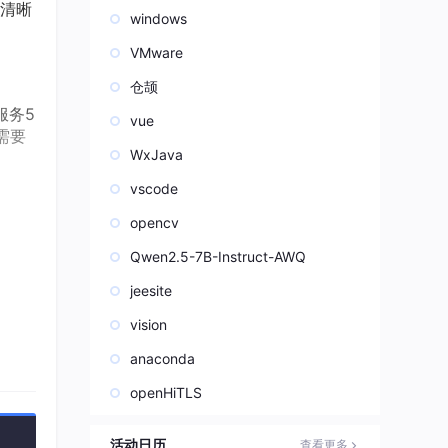
清晰
windows
VMware
仓颉
服务5
vue
需要
WxJava
vscode
opencv
Qwen2.5-7B-Instruct-AWQ
jeesite
vision
anaconda
openHiTLS
活动日历
查看更多