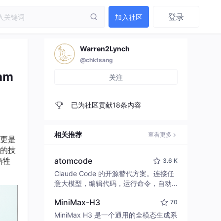
登录
加入社区
Warren2Lynch
@chktsang
am
关注
已为社区贡献18条内容
相关推荐
查看更多
更是
的技
牺牲
atomcode
3.6 K
Claude Code 的开源替代方案。连接任
意大模型，编辑代码，运行命令，自动
验证 — 全自动执行。用 Rust 构建，极
MiniMax-H3
70
致性能。 ｜ An open-source alternativ
e to Claude Code. Connect any LLM,
MiniMax H3 是一个通用的全模态生成系