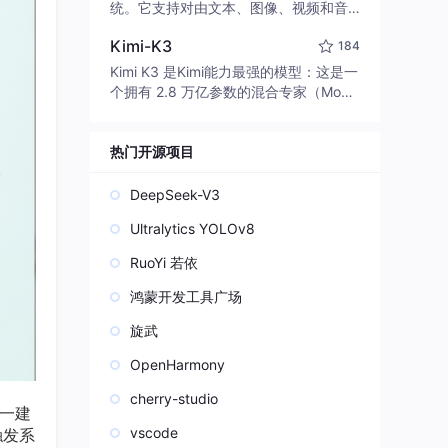
edit code, run commands, and verify
统。它支持对由文本、图像、视频和音
changes — autonomously. Built in Rus
频组成的多模态上下文进行统一理解，
t for speed. Get Started
Kimi-K3
184
并能生成分辨率高达 2K、时长可达 15
秒的带原生立体声音频的视频。得益于
Kimi K3 是Kimi能力最强的模型：这是一
面向任务泛化的系统设计，H3 在预训练
个拥有 2.8 万亿参数的混合专家（Mo
阶段就已具备广泛的多模态上下文理解
E）模型，具备原生视觉理解能力，并支
与生成能力，能够出色地执行复杂的多
持 100 万 token 的上下文窗口。
模态指令。
热门开源项目
DeepSeek-V3
Ultralytics YOLOv8
RuoYi 若依
鸿蒙开发工具广场
旋武
OpenHarmony
cherry-studio
统一建
vscode
触发系