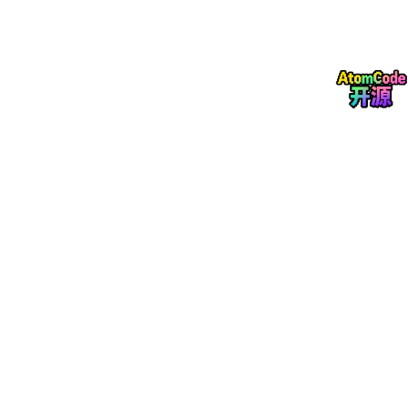
def
 preprocess_image(image_path):

# 读取图片
img
 = cv2.imread(image_path)

# 转为灰度图
gray
 = cv2.cvtColor(img, cv2.COLOR_BGR2GRAY)

# 高斯模糊去噪
blurred
 = cv2.GaussianBlur(gray, (
5
, 
5
), 
0
)

# 自适应阈值二值化
binary
 = cv2.adaptiveThreshold(blurred, 
255
, cv
cv2
.THRESH_BINAR
return
这段代码展示了基础的预处理流程。经过处理后的图片，文字会变
得非常清晰锐利，背景杂质被大幅清除，为后续的字符识别打下了
坚实基础。
④ 智能识别错题区域与自动裁切
试卷上通常包含题号、题干、选项、解答区域甚至手写笔记。我们
的目标是只保留题目本身，去掉多余的手写答案和空白区域。这可