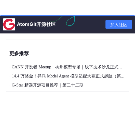
自然语言处理模型来判断题目所属的知识点。理解这一流程有助于
我们在遇到问题时快速定位是哪个环节出了差错，从而进行针对性
优化。
AtomGit开源社区
加入社区
③ 试卷拍照上传与图像预处理实战
高质量的输入是成功的一半。在实际操作中，很多用户发现识别率
低往往是因为照片拍得不好。光线不均匀、拍摄角度倾斜、背景杂
更多推荐
乱都会严重影响后续处理。因此，在拍照时尽量保持手机与纸面平
行，使用均匀的光源，避免强光反射。如果条件允许，使用扫描类
APP 先进行初步的透视矫正也是一个不错的选择。
·
CANN 开发者 Meetup · 杭州模型专场｜线下技术沙龙正式开启报名！
·
14.4 万奖金！昇腾 Model Agent 模型适配大赛正式起航（第二季）
拿到原始图片后，第一步就是预处理。我们需要将彩色图片转换为
灰度图，减少数据量并突出文字特征。接着，使用高斯模糊去除细
·
G-Star 精选开源项目推荐｜第二十二期
小的噪点，然后应用自适应阈值处理（Adaptive Thresholding）
将图片转化为黑白分明的二值图像。这一步能有效消除试卷纸张本
身的底色不均问题。
import
import
 numpy as np
