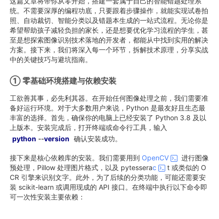
这篇文章将带你从零开始，搭建一套属于自己的智能错题处理系
统。不需要深厚的编程功底，只要跟着步骤操作，就能实现试卷拍
照、自动裁切、智能分类以及错题本生成的一站式流程。无论你是
希望帮助孩子减轻负担的家长，还是想要优化学习流程的学生，甚
至是想探索图像识别技术落地的开发者，都能从中找到实用的解决
方案。接下来，我们将深入每一个环节，拆解技术原理，分享实战
中的关键技巧与避坑指南。
① 零基础环境搭建与依赖安装
工欲善其事，必先利其器。在开始任何图像处理之前，我们需要准
备好运行环境。对于大多数用户来说，Python 是最友好且生态最
丰富的选择。首先，确保你的电脑上已经安装了 Python 3.8 及以
上版本。安装完成后，打开终端或命令行工具，输入
python
--
version
确认安装成功。
接下来是核心依赖库的安装。我们需要用到
OpenCV
进行图像
预处理，Pillow 处理图片格式，以及 pytessera
c
t 或类似的 O
CR 引擎来识别文字。此外，为了后续的分类功能，可能还需要安
装 scikit-learn 或调用现成的 API 接口。在终端中执行以下命令即
可一次性安装主要依赖：