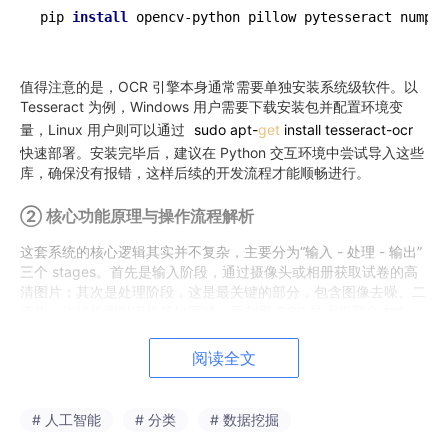
pip 
install
值得注意的是，OCR 引擎本身通常需要单独安装系统级软件。以
Tesseract 为例，Windows 用户需要下载安装包并配置环境变
量，Linux 用户则可以通过
sudo apt-
get
install tesseract-ocr
快速部署。安装完毕后，建议在 Python 交互环境中尝试导入这些
库，确保没有报错，这样后续的开发流程才能顺畅进行。
② 核心功能原理与操作流程解析
这套系统的核心逻辑其实并不复杂，主要分为“输入 - 处理 - 输出”
三个 stages。首先是输入阶段，通过摄像头或相册获取试卷的高
清图片；其次是处理阶段，这是最关键的部分，包含图像去噪、二
值化、边缘检测以定位题目区域，再利用 OCR 技术提取文本内
容；最后是输出阶段，根据提取的文本关键词或语义特征，将题目
归类到对应的文件夹或数据库中，并生成可打印的 PDF 文档。
阅读全文
整个流程的自动化依赖于预设的规则和算法模型。例如，在图像预
处理环节，我们会利用灰度化和阈值处理去除试卷上的阴影和折痕
# 人工智能
# 分类
# 数据挖掘
干扰；在区域定位环节，通过轮廓查找算法识别出独立的题目块；
而在分类环节，则可以基于简单的关键词匹配，或者更进阶地利用