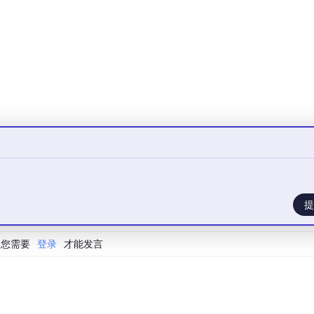
提
 SLIDefinition] = {}

st
[SLIMeasurement]] = {}

您需要
登录
才能发言
SLIDefinition
):

name] = definition
