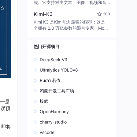
edit code, run commands, and verify
统。它支持对由文本、图像、视频和音
changes — autonomously. Built in Rus
频组成的多模态上下文进行统一理解，
t for speed. Get Started
Kimi-K3
203
并能生成分辨率高达 2K、时长可达 15
秒的带原生立体声音频的视频。得益于
Kimi K3 是Kimi能力最强的模型：这是一
面向任务泛化的系统设计，H3 在预训练
个拥有 2.8 万亿参数的混合专家（Mo
阶段就已具备广泛的多模态上下文理解
E）模型，具备原生视觉理解能力，并支
与生成能力，能够出色地执行复杂的多
持 100 万 token 的上下文窗口。
模态指令。
热门开源项目
DeepSeek-V3
Ultralytics YOLOv8
RuoYi 若依
鸿蒙开发工具广场
：一是
旋武
错误预
OpenHarmony
cherry-studio
算即将
vscode