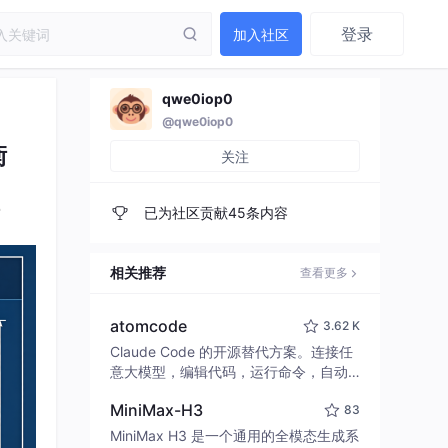
登录
加入社区
qwe0iop0
@qwe0iop0
衡
关注
已为社区贡献45条内容
相关推荐
查看更多
atomcode
3.62 K
Claude Code 的开源替代方案。连接任
意大模型，编辑代码，运行命令，自动
验证 — 全自动执行。用 Rust 构建，极
MiniMax-H3
83
致性能。 ｜ An open-source alternativ
e to Claude Code. Connect any LLM,
MiniMax H3 是一个通用的全模态生成系