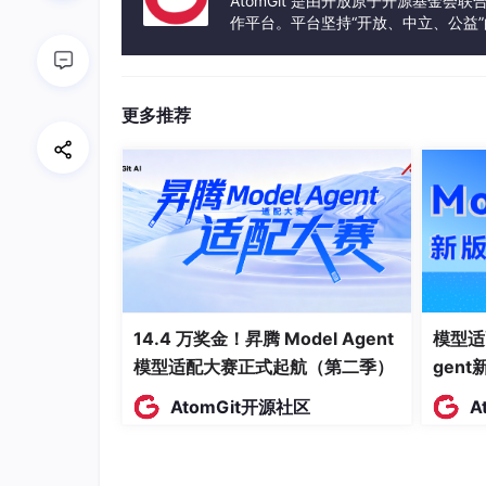
AtomGit 是由开放原子开源基金会
作平台。平台坚持“开放、中立、公益
发体验和算力服务整合在一起，为开
    C --> L

    C --> M

更多推荐
错误预算的核心公式：错误预算 = (1 - SLO) 
9%，则错误预算为 10000 次失败请求。
三、生产级实现：SLO 管理引擎
# slo_manager.py — AIOps 驱动的 SLO 管
14.4 万奖金！昇腾 Model Agent
模型适
# 设计意图：自动计算错误预算、追踪消耗速度、推
模型适配大赛正式起航（第二季）
gen
import
 numpy 
as
AtomGit开源社区
A
from
 dataclasses 
import
from
 typing 
import
List
, 
Dict
, 
Optional
from
 datetime 
import
 datetime, timedelta