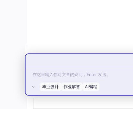
@dataclass
class
SLOViolation
:

    sli_name: 
str
    current_compliance: 
float
    target: 
float
    budget_remaining_percent: 
float
    burn_rate: 
float
    recommendation: 
str
class
SLOManager
:

"""SLO 管理引擎"""
毕业设计
作业解答
AI编程
def
__init__
(
self
):

所有评论(0)
        self.sli_definitions: 
Dict
[
str
,
        self.measurements: 
Dict
[
str
, 
Li
def
register_sli
(
self, definition: 
"""注册 SLI 定义"""
        self.sli_definitions[definition.