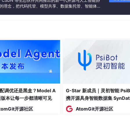
联合 CSDN 等生态伙伴共同推出的新一代开源与人工智能协
”的理念，把代码托管、模型共享、数据集托管、智能体开
发者提供从开发、训练到部署的一站式体验。
× 时间窗口内的总请求量。例如，30 天内 1000 万请求、SLO 99
理引擎
配调优还是黑盒？Model A
G-Star 新成员｜灵初智能 PsiB
荐 SLO 目标
t新版本让每一步都清晰可见
携开源具身智能数据集 SynDat
入驻 AtomGit
tomGit开源社区
AtomGit开源社区

