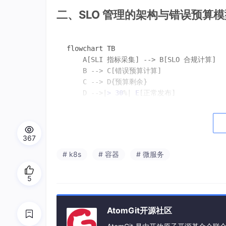
二、SLO 管理的架构与错误预算模
flowchart TB

    A[SLI 指标采集] --> B[SLO 合规计算]

    B --> C[错误预算计算]

    C --> D{预算剩余}

    D -->|
> 30
%| 
E
[正常发布]

    D -->|
10
%
-30
%| 
F
[谨慎发布: 增加灰度比例
    D -->|
< 10
%| 
G
[冻结发布: 仅允许修复]

    D -->|
< 0
%| 
H
[事故模式: 全力恢复]

367
    I[历史数据分析] --> J[SLO 目标推荐]

# k8s
# 容器
# 微服务
    J --> K[动态调整 SLO]

5
    subgraph 错误预算分配

        L[前端: 
30
%]

        M[后端: 
40
%]

AtomGit开源社区
        N[基础设施: 
30
%]

end