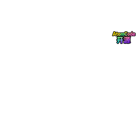
📌
解读
：
每个点代表一个 SKU 在某个月份的真实销量（横
轴）和预测销量（纵轴）。
点越靠近对角线
y
=
x
表示预测越准。
如果大部分点集中在对角线附近，说明模型整体可
用。
偏离对角线的点（尤其是离群点）需要人工复查。
2.2 误差分布直方图