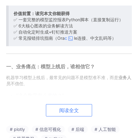
价值前置：读完本文你能获得
✅ 一套完整的模型监控报表Python脚本（直接复制运行）
✅ 6大核心图表的业务解读方法
✅ 自动化定时生成+钉钉推送方案
✅ 常见报错排坑指南（Ora
c
le连接、中文乱码等）
一、业务痛点：模型上线后，谁相信它？
机器学习模型上线后，最常见的问题不是模型准不准，而是
业务人
员不信任
。
“这个数字怎么来的？”
“为什么这本书预测了30托，实际只卖了5托？”
阅读全文
“冷启动的新书，预测依据是什么？”
没有可视化，模型就是黑盒。每个预测值背后，业务人员希望看
# plotly
# 信息可视化
# 后端
# 人工智能
到：