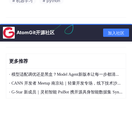
# 机器学习
# python
模型整体表现如何？（MAE、误差分布）
哪些商品预测偏差最大？（高估/低估排行榜）
冷启动商品预测效果怎样？
AtomGit开源社区
加入社区
模型效果是否随时间退化？
本文通过一张
交互式HTML报表
，一次性回答以上所有问题。报表
由Python脚本自动生成，支持悬停、缩放、保存图片，业务人员
更多推荐
可以自己查看。
·
模型适配调优还是黑盒？Model Agent新版本让每一步都清晰可见
·
CANN 开发者 Meetup 南京站｜轻量开发专场，线下技术沙龙正式开启报名
二、报表预览
·
G-Star 新成员｜灵初智能 PsiBot 携开源具身智能数据集 SynData 入驻 AtomGit
实际生成的是交互式HTML，鼠标悬停可看数值，支持缩
放。
2.1 预测 vs 实际散点图