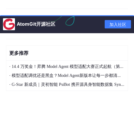
总之，基于物理场的动态模式分解是一种结合了DMD和物理场信
息的方法，能够提供更准确和可解释的动态系统分析和预测结果。
它在许多领域具有广泛的应用前景。
AtomGit开源社区
加入社区
更多推荐
·
14.4 万奖金！昇腾 Model Agent 模型适配大赛正式起航（第二季）
·
模型适配调优还是黑盒？Model Agent新版本让每一步都清晰可见
·
G-Star 新成员｜灵初智能 PsiBot 携开源具身智能数据集 SynData 入驻 AtomGit