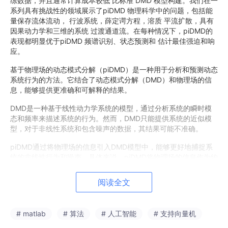
练数据，并且通常计算成本较低 比标准 DMD 模型构建。我们在一
系列具有挑战性的领域展示了piDMD 物理科学中的问题，包括能
量保存流体流动， 行波系统，薛定谔方程，溶质 平流扩散，具有
因果动力学和三维的系统 过渡通道流。在每种情况下，piDMD的
表现都明显优于piDMD 频谱识别、状态预测和 估计最佳强迫和响
应。
基于物理场的动态模式分解（piDMD）是一种用于分析和预测动态
系统行为的方法。它结合了动态模式分解（DMD）和物理场的信
息，能够提供更准确和可解释的结果。
DMD是一种基于线性动力学系统的模型，通过分析系统的瞬时模
态和频率来描述系统的行为。然而，DMD只能提供系统的近似模
型，对于非线性系统和包含噪声的数据，其结果可能不准确。
piDMD通过将物理场的信息引入DMD模型中，能够更好地捕捉系
统的非线性行为和噪声。具体来说，piDMD将物理场的信息作为约
束条件加入到DMD模型中，通过优化算法来求解最优的模型参
数。这样可以更好地拟合系统的动态行为，并提供更准确的预测结
阅读全文
果。
piDMD的研究可以应用在许多领域，如气象预测、流体力学、结构
# matlab
# 算法
# 人工智能
# 支持向量机
动力学等。它可以帮助科学家和工程师更好地理解和预测复杂系统
的行为，从而优化系统设计和控制策略。