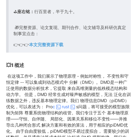
⛳️
座右铭：
行百里者，半于九十。
🎁完整资源、论文复现、期刊合作、论文辅导及科研仿真定
制事宜点击：
👉👉👉
本文完整资源下载
💥1 概述
在这项工作中，我们展示了物理原理 - 例如对称性， 不变性和守
恒定律 -- 可以集成到动态模式中 分解（DMD）。DMD是一种广
泛使用的数据分析技术，它提取 来自高维测量的低秩模态结构和
动力学。 但是，DMD 经常生成对噪声敏感的模型，无法 泛化在训
练数据之外，违反基本物理定律。我们 物理信息DMD（piDMD）
优化，可以表述为： Pro
c
rust
s问题，将可接受的模型族限
制为矩阵 尊重系统物理结构的歧管。我们专注于五个 基本物理原
理——守恒、自伴随、 局部化、因果关系和移位不变性——并推
导出几种闭合形式 解决方案和有效的算法，用于相应的piDMD优
化。 由于自由度较低，piDMD模型不易过度拟合， 需要较少的训