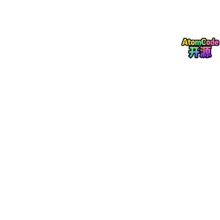
一、piDMD的定义与核心原理
piDMD
（Physics-informed Dynamic Mode Decomposition）是
一种融合
物理规律约束
的动态模式分解方法，旨在克服传统DMD
对数据噪声敏感、泛化性差及物理一致性缺失的缺陷。其核心思想
是将物理方程（如守恒律、对称性、因果性）作为优化约束，引导
DMD模态提取过程，提升模型的物理可解释性与预测鲁棒性。
与传统DMD的本质区别：