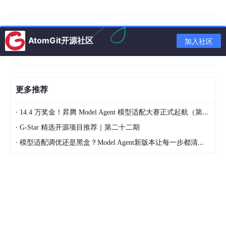
1 引言
在新型电力系统建设背景下，分布式新能源发电技术凭借清洁低
AtomGit开源社区
加入社区
碳、布局灵活、扩容便捷的优势，成为电力能源结构转型的核心支
撑。不同于传统同步发电机组的自稳压、自调频特性，光伏、储能
等分布式电源需通过电力电子逆变器完成交直流电能转换，实现与
公共电网的能量交互，逆变器的控制策略直接决定并网系统的运行
特性。
更多推荐
三相逆变器的控制策略主要包含PQ恒功率控制、VF恒压恒频控
·
14.4 万奖金！昇腾 Model Agent 模型适配大赛正式起航（第二季）
制、虚拟同步机控制等类型，其中PQ控制凭借功率调控精准、响
应速度快、适配性强的特点，广泛应用于并网型分布式发电系统。
·
G-Star 精选开源项目推荐｜第二十二期
该控制方式可使逆变器按照预设功率指令输出有功与无功功率，不
·
模型适配调优还是黑盒？Model Agent新版本让每一步都清晰可见
受电网电压、频率小幅波动的影响，同时能够实现有功、无功功率
的解耦控制，满足电网有功调度、无功补偿的运行需求。
目前，国内外针对逆变器PQ控制的研究多聚焦于算法优化、稳定
性分析与故障适配等方向，但在实际工程应用中，仍存在功率动态
响应超调、弱电网工况下控制失稳、功率耦合干扰等问题。为进一
步明晰PQ控制策略的运行特性，验证其在不同工况下的控制性
能，本文通过仿真建模的方式，完整还原三相逆变器PQ控制系统
的运行逻辑，开展多场景仿真测试与性能分析，探究PQ控制的稳