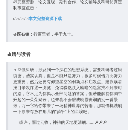
🎁完整资源、论文复现、期刊合作、论文辅导及科研仿真定
制事宜点击：
👉👉👉
本文完整资源下载
⛳️
座右铭：
行百里者，半于九十。
⛳️赠与读者
👨‍💻做科研，涉及到一个深在的思想系统，需要科研者逻辑
缜密，踏实认真，但是不能只是努力，很多时候借力比努力
更重要，然后还要有仰望星空的创新点和启发点。建议读者
按目录次序逐一浏览，免得骤然跌入幽暗的迷宫找不到来时
的路，它不足为你揭示全部问题的答案，但若能解答你胸中
升起的一朵朵疑云，也未尝不会酿成晚霞斑斓的别一番景
致，万一它给你带来了一场精神世界的苦雨，那就借机洗刷
一下原来存放在那儿的“躺平”上的尘埃吧。
或许，雨过云收，神驰的天地更清朗.......🔎🔎🔎