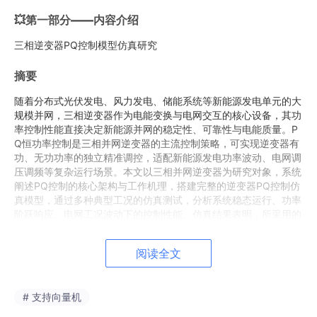
💥第一部分——内容介绍
三相逆变器PQ控制模型仿真研究
摘要
随着分布式光伏发电、风力发电、储能系统等新能源发电单元的大
规模并网，三相逆变器作为电能变换与电网交互的核心设备，其功
率控制性能直接决定新能源并网的稳定性、可靠性与电能质量。P
Q恒功率控制是三相并网逆变器的主流控制策略，可实现逆变器有
功、无功功率的独立精准调控，适配新能源发电功率波动、电网调
压调频等复杂运行场景。本文以三相并网逆变器为研究对象，系统
阐述PQ控制的核心架构与工作机理，搭建完整的逆变器PQ控制仿
真模型，通过多种典型工况的仿真测试，分析系统稳态运行、功率
阶跃响应、电网工况波动下的控制性能。仿真结果表明，所采用的
PQ控制策略具备良好的动态响应速度与稳态控制精度，可实现有
功、无功功率的解耦独立调节，能够有效适配分布式电源并网运行
阅读全文
需求，为三相逆变器PQ控制技术的工程应用与性能优化提供参考
依据。
关键词
：三相逆变器；PQ控制；恒功率控制；并网运行；仿真建
# 支持向量机
模；电能质量