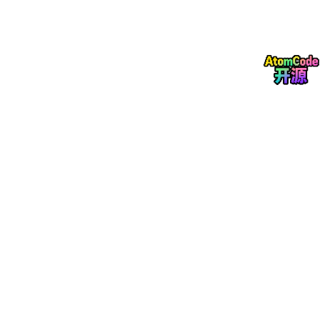
态性能、动态响应特性与工况适配能力，为并网逆变器控制策略的
优化设计提供理论与仿真支撑。
2 三相逆变器PQ控制系统整体架构
三相并网逆变器PQ控制系统主要由主电路拓扑与控制回路两部分
构成，整体结构层级清晰、功能分区明确，可实现电能变换与功率
精准调控的闭环运行。
主电路拓扑为典型的三相桥式逆变结构，核心组成包含直流供电单
元、三相逆变桥、滤波单元与电网接入单元。直流供电单元模拟光
伏阵列、储能电池等分布式直流电源，为逆变系统提供稳定直流输
入；三相逆变桥通过电力电子器件的有序通断，将直流电能转换为
交变电能；滤波单元采用LC或LCL滤波结构，可有效滤除逆变输出
的高频谐波，优化输出波形质量，抑制并网电流畸变；电网接入单
元实现逆变器与公共电网的可靠连接，完成电能并网传输。
控制回路是PQ控制的核心功能模块，采用分层闭环控制架构，主
要包含信号采集模块、锁相模块、功率运算模块、双闭环调节模块
与调制驱动模块。信号采集模块实时采集逆变器并网侧电压、电流
信号，为功率计算与闭环调节提供原始数据；锁相模块精准捕捉电
网电压相位与频率，保证逆变器输出电能与电网同步，避免并网冲
击；功率运算模块基于采集的电气信号，实时计算系统实际输出有