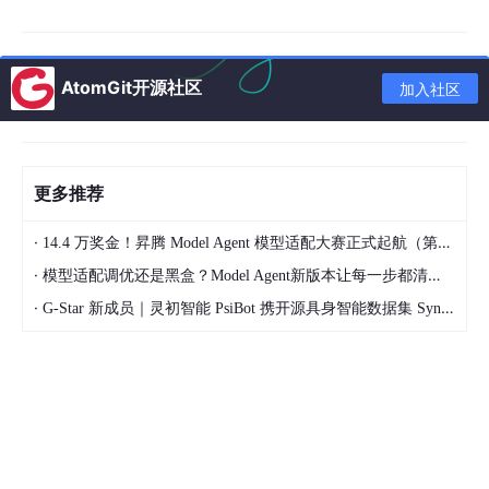
VARCHAR(25
profile_photo_url
头像URL
5)
AtomGit开源社区
加入社区
兴趣标签数据表
兴趣标签数据表用于管理用户选择的兴趣标签，支持动态添加和分
类，便于系统进行智能匹配。标签ID为主键，标签名称需唯一。结
构表如表3-2所示。
更多推荐
字段名
数据类型
说明
·
14.4 万奖金！昇腾 Model Agent 模型适配大赛正式起航（第二季）
tag_id
BIGINT
标签ID，主键
·
模型适配调优还是黑盒？Model Agent新版本让每一步都清晰可见
·
G-Star 新成员｜灵初智能 PsiBot 携开源具身智能数据集 SynData 入驻 AtomGit
tag_name
VARCHAR(50)
标签名称，唯一
category
VARCHAR(30)
标签分类（如运动、科技）
create_time
DATETIME
创建时间
update_time
DATETIME
更新时间