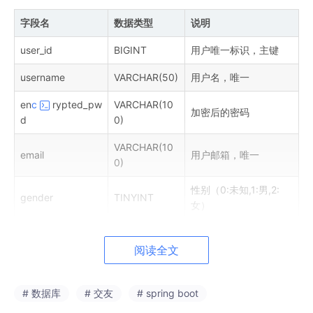
字段名
数据类型
说明
user_id
BIGINT
用户唯一标识，主键
username
VARCHAR(50)
用户名，唯一
en
c
rypted_pw
VARCHAR(10
加密后的密码
d
0)
VARCHAR(10
email
用户邮箱，唯一
0)
性别（0:未知,1:男,2:
gender
TINYINT
女）
birth_date
DATE
出生日期
阅读全文
register_time
DATETIME
注册时间
last_login_time
DATETIME
最后登录时间
# 数据库
# 交友
# spring boot