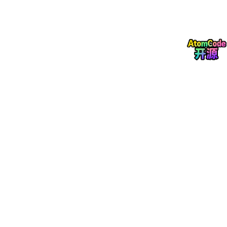
用户动态数据表
用户动态数据表存储用户发布的动态内容及互动信息，动态ID为主
键，用户ID为外键关联用户表。发布时间通过函数自动生成。结构
表如表3-3所示。
字段名
数据类型
说明
post_id
BIGINT
动态ID，主键
user_id
BIGINT
发布用户ID，外键
content
TEXT
动态内容
post_time
DATETIME
发布时间
like_count
INT
点赞数
comment_count
INT
评论数
visibility
TINYINT
可见性（0:公开,1:好友可见）